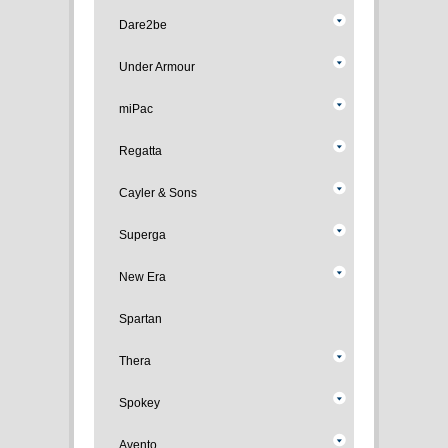
Dare2be
Under Armour
miPac
Regatta
Cayler & Sons
Superga
New Era
Spartan
Thera
Spokey
Avento