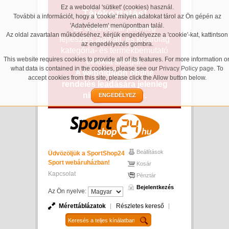
Ez a weboldal 'sütiket' (cookies) használ.
Tájékoztatás!
További a információt, hogy a 'cookie' milyen adatokat tárol az Ön gépén az
'Adatvédelem' menüpontban talál.
Ez a weboldal jelenleg
Az oldal zavartalan működéséhez, kérjük engedélyezze a 'cookie'-kat, kattintson
fejlesztés alatt áll, és kizárólag
az engedélyezés gombra.
kategória- és termékbemutató
This website requires cookies to provide all of its features. For more information o
célokat szolgál.
what data is contained in the cookies, please see our
Privacy Policy page
. To
A weboldalon online
accept cookies from this site, please click the Allow button below.
rendelés leadására jelenleg
nincs lehetőség.
ENGEDÉLYEZ
Beállítások
Üdvözöljük a SportShop24
Sport webáruházban!
Kosár
Kapcsolat
Pénztár
Bejelentkezés
Az Ön nyelve:
Mérettáblázatok
Részletes kereső