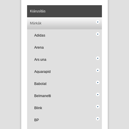
Kiárusítás
Márkák
Adidas
Arena
Ars una
Aquarapid
Babolat
Belmanetti
Blink
BP