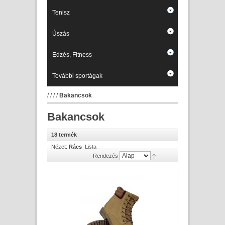
Tenisz
Úszás
Edzés, Fitness
További sportágak
/
/
/
/
Bakancsok
Bakancsok
18 termék
Nézet:
Rács
Lista
Rendezés