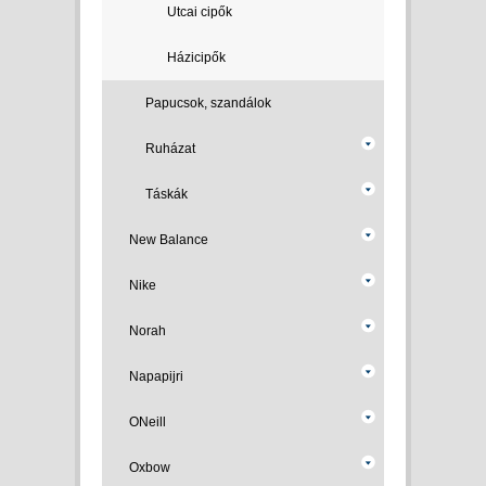
Utcai cipők
Házicipők
Papucsok, szandálok
Ruházat
Táskák
New Balance
Nike
Norah
Napapijri
ONeill
Oxbow