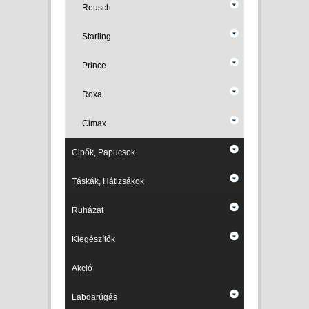
Reusch
Starling
Prince
Roxa
Cimax
Cipők, Papucsok
Táskák, Hátizsákok
Ruházat
Kiegészítők
Akció
Labdarúgás