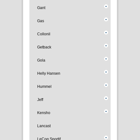
Gant
Gas
Collonil
Getback
Gola
Helly Hansen
Hummel
Jeff
Kensho
Lancast
LeCoq Sportif