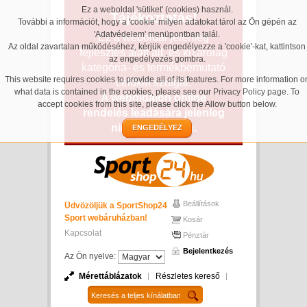
Ez a weboldal 'sütiket' (cookies) használ.
Tájékoztatás!
További a információt, hogy a 'cookie' milyen adatokat tárol az Ön gépén az
'Adatvédelem' menüpontban talál.
Ez a weboldal jelenleg
Az oldal zavartalan működéséhez, kérjük engedélyezze a 'cookie'-kat, kattintson
fejlesztés alatt áll, és kizárólag
az engedélyezés gombra.
kategória- és termékbemutató
This website requires cookies to provide all of its features. For more information o
célokat szolgál.
what data is contained in the cookies, please see our
Privacy Policy page
. To
A weboldalon online
accept cookies from this site, please click the Allow button below.
rendelés leadására jelenleg
nincs lehetőség.
ENGEDÉLYEZ
Beállítások
Üdvözöljük a SportShop24
Sport webáruházban!
Kosár
Kapcsolat
Pénztár
Bejelentkezés
Az Ön nyelve:
Mérettáblázatok
Részletes kereső