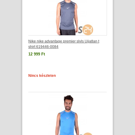
Nike nike advantage premier slvls Ujjatlan t
shirt 619446-0084
12 999 Ft
Nincs készleten