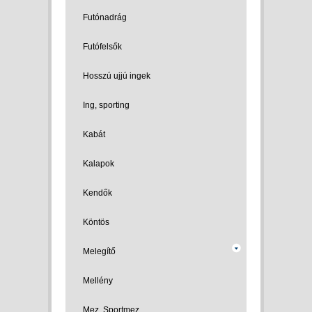
Futónadrág
Futófelsők
Hosszú ujjú ingek
Ing, sporting
Kabát
Kalapok
Kendők
Köntös
Melegítő
Mellény
Mez, Sportmez