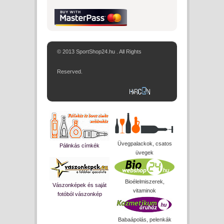
© 2013 SportShop24.hu . All Rights
Reserved.
Üvegpalackok, csatos
Pálinkás címkék
üvegek
Bioélelmiszerek,
Vászonképek és saját
vitaminok
fotóból vászonkép
Babaápolás, pelenkák