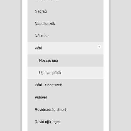
Nadrág
Napellenzők
Női ruha
Póló
Hosszú ujjú
Ujjatlan pólók
Póló - Short szett
Pulóver
Rövidnadrág, Short
Rövid ujjú ingek