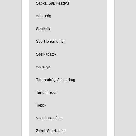
Sapka, Sál, Kesztyű
Sínadrág
Sízoknik
Sport fehérnemű
Szélkabátok
Szoknya
Térdnadrág, 3.4 nadrág
Tornadressz
Topok
Vitorlás kabátok
Zokni, Sportzokni