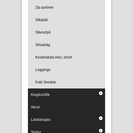
Zip pulóver
Síkabát
Síkesztyű
Sínadrág
Kosárlabda mez,-short
Leggings
Futó Shortok
Kiegészítők
Akció
Labdarúgás
Tenisz