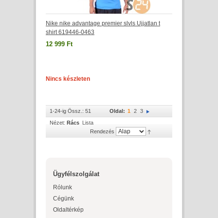
Nike nike advantage premier slvls Ujjatlan t
shirt 619446-0463
12 999 Ft
Nincs készleten
1-24-ig Össz.: 51
Oldal:
1
2
3
Nézet:
Rács
Lista
Rendezés
Ügyfélszolgálat
Rólunk
Cégünk
Oldaltérkép