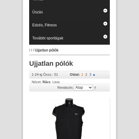
Úszás
Edzés, Fitness
További sportágak
/
/
/
Ujjatlan pólók
Ujjatlan pólók
1-24-ig Össz.: 51
Oldal:
1
2
3
Nézet:
Rács
Lista
Rendezés