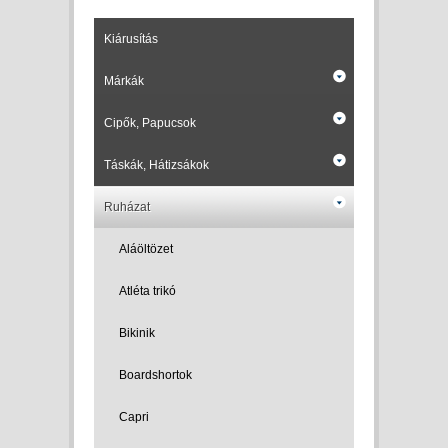
Kiárusítás
Márkák
Cipők, Papucsok
Táskák, Hátizsákok
Ruházat
Aláöltözet
Atléta trikó
Bikinik
Boardshortok
Capri