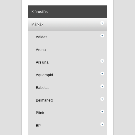
Kiárusítás
Márkák
Adidas
Arena
Ars una
Aquarapid
Babolat
Belmanetti
Blink
BP