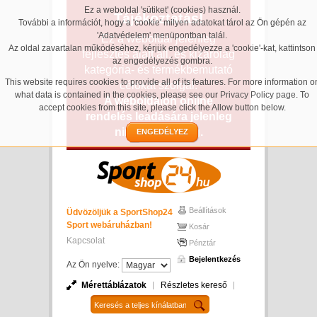
Ez a weboldal 'sütiket' (cookies) használ.
Tájékoztatás!
További a információt, hogy a 'cookie' milyen adatokat tárol az Ön gépén az
'Adatvédelem' menüpontban talál.
Ez a weboldal jelenleg
Az oldal zavartalan működéséhez, kérjük engedélyezze a 'cookie'-kat, kattintson
fejlesztés alatt áll, és kizárólag
az engedélyezés gombra.
kategória- és termékbemutató
This website requires cookies to provide all of its features. For more information o
célokat szolgál.
what data is contained in the cookies, please see our
Privacy Policy page
. To
A weboldalon online
accept cookies from this site, please click the Allow button below.
rendelés leadására jelenleg
nincs lehetőség.
ENGEDÉLYEZ
Beállítások
Üdvözöljük a SportShop24
Sport webáruházban!
Kosár
Kapcsolat
Pénztár
Bejelentkezés
Az Ön nyelve:
Mérettáblázatok
Részletes kereső