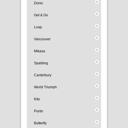
Donic
Get & Go
Loap
Vancouver
Mikasa
Spalding
Canterbury
World Triumph
Kito
Punto
Butterfly