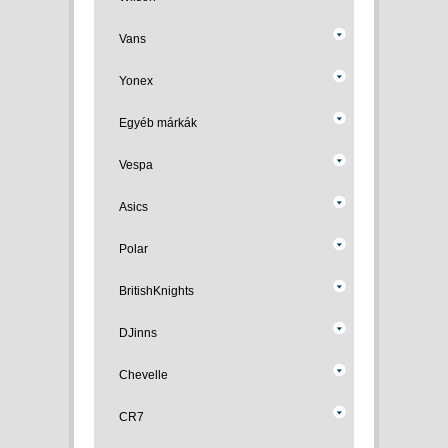
Vans
Yonex
Egyéb márkák
Vespa
Asics
Polar
BritishKnights
DJinns
Chevelle
CR7