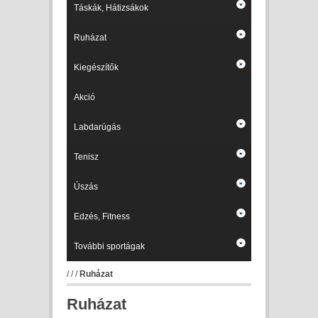
Táskák, Hátizsákok
Ruházat
Kiegészítők
Akció
Labdarúgás
Tenisz
Úszás
Edzés, Fitness
További sportágak
/
/
/
Ruházat
Ruházat