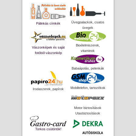
Üvegpalackok, csatos
Pálinkás címkék
üvegek
Bioélelmiszerek,
Vászonképek és saját
vitaminok
fotóból vászonkép
Babaápolás, pelenkák
Mobiltelefon, tartozékok
Irodaszerek, papírok
Motor biztosítások
Utasbiztosítások
Torkos csütörtök!