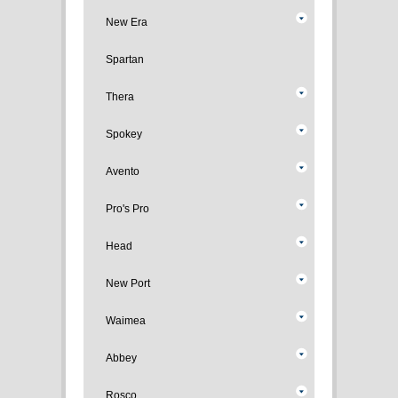
New Era
Spartan
Thera
Spokey
Avento
Pro's Pro
Head
New Port
Waimea
Abbey
Rosco