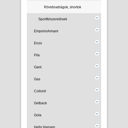
Rövidnadrágok, shortok
Sportfelszerelések
EmporioArmani
Enzo
Fila
Gant
Gas
Collonil
Getback
Gola
Helly Hansen