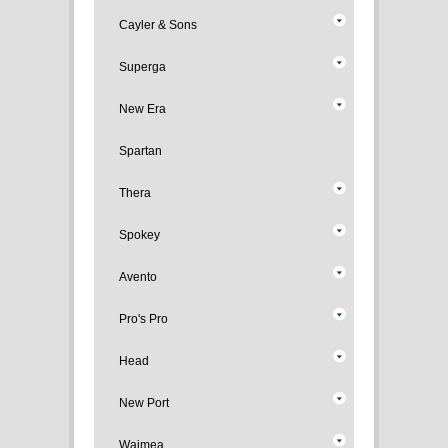
Cayler & Sons
Superga
New Era
Spartan
Thera
Spokey
Avento
Pro's Pro
Head
New Port
Waimea