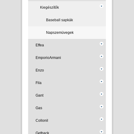
Kiegészítők
Baseball sapkák
Napszemüvegek
Effea
EmporioArmani
Enzo
Fila
Gant
Gas
Collonil
Getback