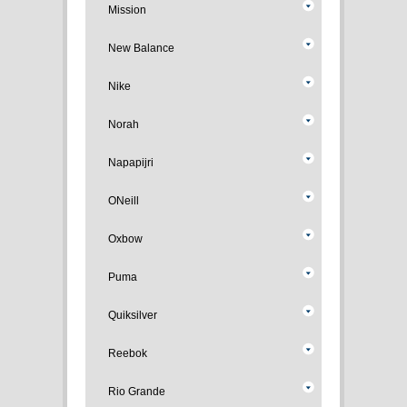
Mission
New Balance
Nike
Norah
Napapijri
ONeill
Oxbow
Puma
Quiksilver
Reebok
Rio Grande