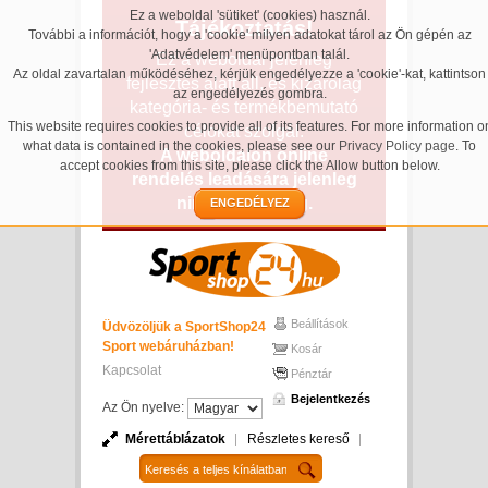
Ez a weboldal 'sütiket' (cookies) használ.
Tájékoztatás!
További a információt, hogy a 'cookie' milyen adatokat tárol az Ön gépén az
'Adatvédelem' menüpontban talál.
Ez a weboldal jelenleg
Az oldal zavartalan működéséhez, kérjük engedélyezze a 'cookie'-kat, kattintson
fejlesztés alatt áll, és kizárólag
az engedélyezés gombra.
kategória- és termékbemutató
This website requires cookies to provide all of its features. For more information o
célokat szolgál.
what data is contained in the cookies, please see our
Privacy Policy page
. To
A weboldalon online
accept cookies from this site, please click the Allow button below.
rendelés leadására jelenleg
nincs lehetőség.
ENGEDÉLYEZ
Beállítások
Üdvözöljük a SportShop24
Sport webáruházban!
Kosár
Kapcsolat
Pénztár
Bejelentkezés
Az Ön nyelve:
Mérettáblázatok
Részletes kereső