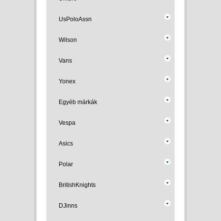
UsPoloAssn
Wilson
Vans
Yonex
Egyéb márkák
Vespa
Asics
Polar
BritishKnights
DJinns