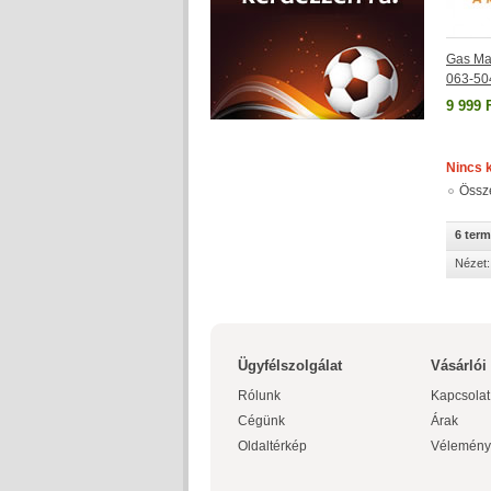
Gas Ma
063-50
9 999 
Nincs 
Össz
6 ter
Nézet:
Ügyfélszolgálat
Vásárlói
Rólunk
Kapcsolat
Cégünk
Árak
Oldaltérkép
Vélemény