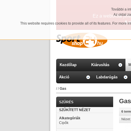
További a in
Az oldal z
Ez a weboldal jelen
A 
This website requires cookies to provide all of its features. For more 
Kezdőlap
Kiárusítás
M
Akció
Labdarúgás
/
/
Gas
Gas
SZŰRÉS
SZŰKÍTETT NÉZET
6 ter
Alkategóriák
Nézet:
Cipők