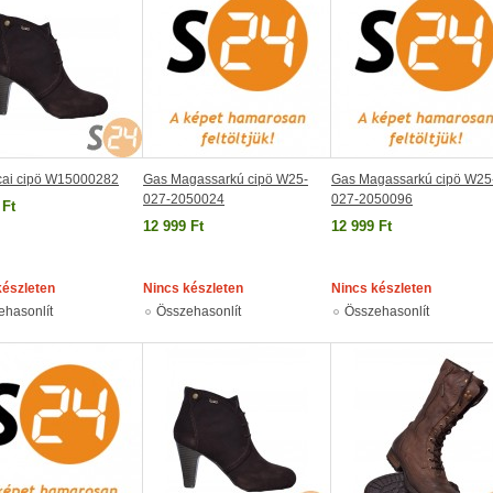
cai cipö W15000282
Gas Magassarkú cipö W25-
Gas Magassarkú cipö W25
027-2050024
027-2050096
 Ft
12 999 Ft
12 999 Ft
készleten
Nincs készleten
Nincs készleten
ehasonlít
Összehasonlít
Összehasonlít