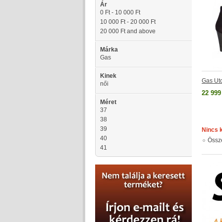
Ár
0 Ft
-
10 000 Ft
10 000 Ft
-
20 000 Ft
20 000 Ft
and above
Márka
Gas
Kinek
Gas Ut
női
22 999
Méret
37
38
39
Nincs 
40
Össz
41