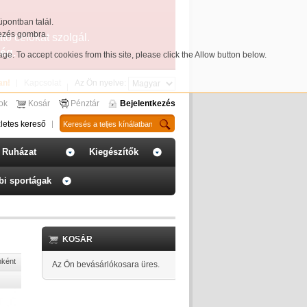
üpontban talál.
yezés gombra.
ató célokat szolgál.
ég.
page
. To accept cookies from this site, please click the Allow button below.
an!
Kapcsolat
Az Ön nyelve:
sok
Kosár
Pénztár
Bejelentkezés
letes kereső
Ruházat
Kiegészítők
bi sportágak
KOSÁR
nként
Az Ön bevásárlókosara üres.