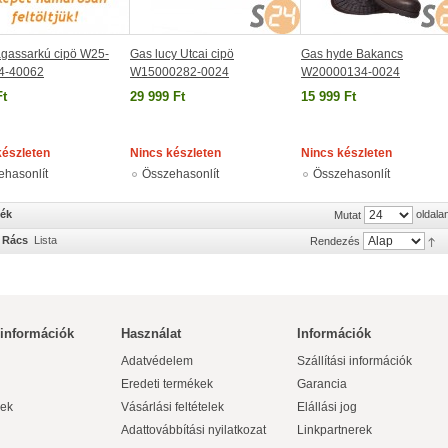
gassarkú cipö W25-
Gas lucy Utcai cipö
Gas hyde Bakancs
4-40062
W15000282-0024
W20000134-0024
Ft
29 999 Ft
15 999 Ft
készleten
Nincs készleten
Nincs készleten
ehasonlít
Összehasonlít
Összehasonlít
mék
oldala
Mutat
Rács
Lista
Rendezés
 információk
Használat
Információk
Adatvédelem
Szállítási információk
Eredeti termékek
Garancia
ek
Vásárlási feltételek
Elállási jog
Adattovábbítási nyilatkozat
Linkpartnerek