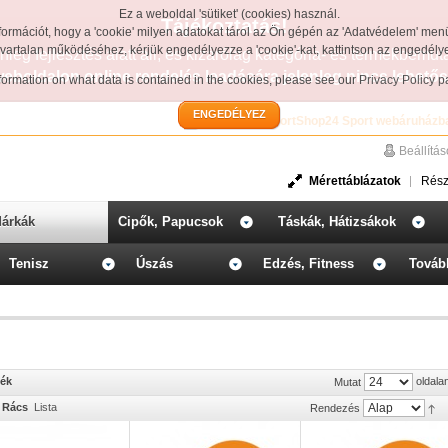
Ez a weboldal 'sütiket' (cookies) használ.
Tájékoztatás!
formációt, hogy a 'cookie' milyen adatokat tárol az Ön gépén az 'Adatvédelem' men
avartalan működéséhez, kérjük engedélyezze a 'cookie'-kat, kattintson az engedél
leg fejlesztés alatt áll, és kizárólag kategória- és termékbemut
weboldalon online rendelés leadására jelenleg nincs lehetős
information on what data is contained in the cookies, please see our
Privacy Policy 
ENGEDÉLYEZ
Üdvözöljük a SportShop24 Sport webáruházb
Beállítá
Mérettáblázatok
Rész
árkák
Cipők, Papucsok
Táskák, Hátizsákok
Tenisz
Úszás
Edzés, Fitness
Továb
mék
oldala
Mutat
Rács
Lista
Rendezés