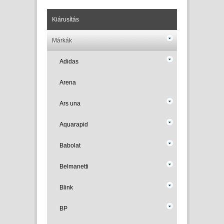
Kiárusítás
Márkák
Adidas
Arena
Ars una
Aquarapid
Babolat
Belmanetti
Blink
BP