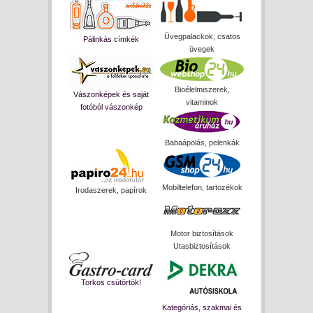
Üvegpalackok, csatos
Pálinkás címkék
üvegek
Bioélelmiszerek,
Vászonképek és saját
vitaminok
fotóból vászonkép
Babaápolás, pelenkák
Mobiltelefon, tartozékok
Irodaszerek, papírok
Motor biztosítások
Utasbiztosítások
Torkos csütörtök!
Kategóriás, szakmai és