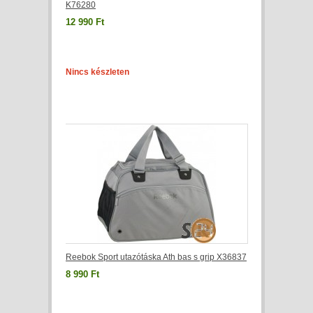
K76280
12 990 Ft
Nincs készleten
Reebok Sport utazótáska Ath bas s grip X36837
8 990 Ft