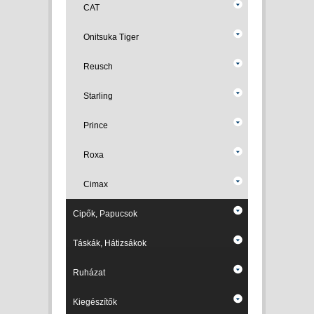
CAT
Onitsuka Tiger
Reusch
Starling
Prince
Roxa
Cimax
Cipők, Papucsok
Táskák, Hátizsákok
Ruházat
Kiegészítők