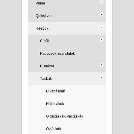
Puma
Quiksilver
Reebok
Cipők
Papucsok, szandálok
Ruházat
Táskák
Divattáskák
Hátizsákok
Oldaltáskák, válltáskák
Övtáskák