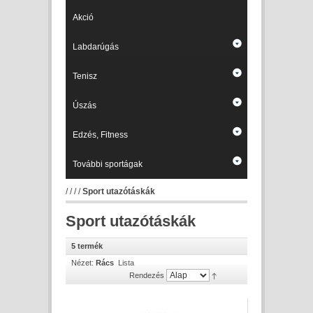
Akció
Labdarúgás
Tenisz
Úszás
Edzés, Fitness
További sportágak
/
/
/
/
Sport utazótáskák
Sport utazótáskák
5 termék
Nézet:
Rács
Lista
Rendezés