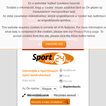
Ez a weboldal 'sütiket' (cookies) használ.
Tájékoztatás!
További a információt, hogy a 'cookie' milyen adatokat tárol az Ön gépén az
'Adatvédelem' menüpontban talál.
Ez a weboldal jelenleg
Az oldal zavartalan működéséhez, kérjük engedélyezze a 'cookie'-kat, kattintson
fejlesztés alatt áll, és kizárólag
az engedélyezés gombra.
kategória- és termékbemutató
This website requires cookies to provide all of its features. For more information o
célokat szolgál.
what data is contained in the cookies, please see our
Privacy Policy page
. To
A weboldalon online
accept cookies from this site, please click the Allow button below.
rendelés leadására jelenleg
nincs lehetőség.
ENGEDÉLYEZ
Beállítások
Üdvözöljük a SportShop24
Sport webáruházban!
Kosár
Kapcsolat
Pénztár
Bejelentkezés
Az Ön nyelve:
Mérettáblázatok
Részletes kereső