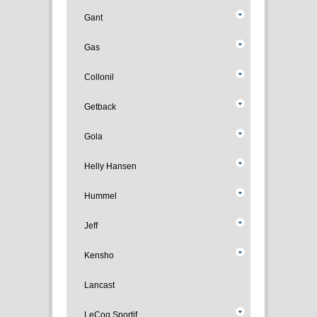
Gant
Gas
Collonil
Getback
Gola
Helly Hansen
Hummel
Jeff
Kensho
Lancast
LeCoq Sportif