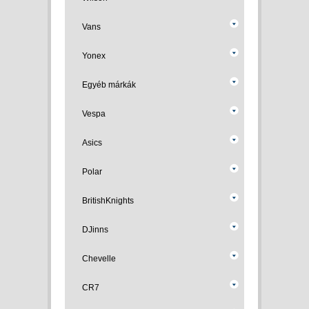
Vans
Yonex
Egyéb márkák
Vespa
Asics
Polar
BritishKnights
DJinns
Chevelle
CR7