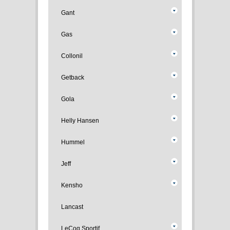
Gant
Gas
Collonil
Getback
Gola
Helly Hansen
Hummel
Jeff
Kensho
Lancast
LeCoq Sportif