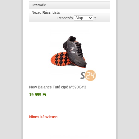
3 termék
Nézet:
Rács
Lista
Rendezés
New Balance Futó cipö M590GY3
19 999 Ft
Nincs készleten