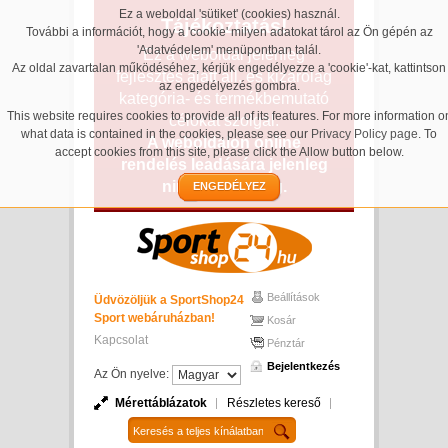
Ez a weboldal 'sütiket' (cookies) használ.
Tájékoztatás!
További a információt, hogy a 'cookie' milyen adatokat tárol az Ön gépén az
'Adatvédelem' menüpontban talál.
Ez a weboldal jelenleg
Az oldal zavartalan működéséhez, kérjük engedélyezze a 'cookie'-kat, kattintson
fejlesztés alatt áll, és kizárólag
az engedélyezés gombra.
kategória- és termékbemutató
This website requires cookies to provide all of its features. For more information o
célokat szolgál.
what data is contained in the cookies, please see our
Privacy Policy page
. To
A weboldalon online
accept cookies from this site, please click the Allow button below.
rendelés leadására jelenleg
nincs lehetőség.
ENGEDÉLYEZ
Beállítások
Üdvözöljük a SportShop24
Sport webáruházban!
Kosár
Kapcsolat
Pénztár
Bejelentkezés
Az Ön nyelve:
Mérettáblázatok
Részletes kereső