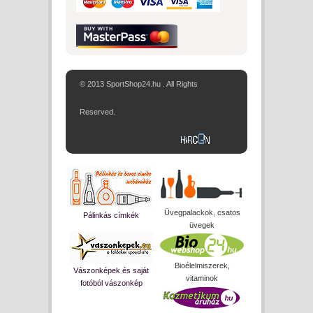
© 2013 SportShop24.hu . All Rights
Reserved.
Üvegpalackok, csatos
Pálinkás címkék
üvegek
Bioélelmiszerek,
Vászonképek és saját
vitaminok
fotóból vászonkép