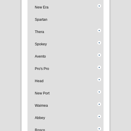
New Era
Spartan
Thera
Spokey
Avento
Pro's Pro
Head
New Port
Waimea
Abbey
Rosco