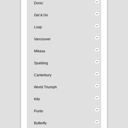
Donic
Get & Go
Loap
Vancouver
Mikasa
Spalding
Canterbury
World Triumph
Kito
Punto
Butterfly