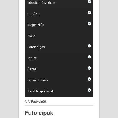
Táskák, Hátizsákok
Ruházat
Kiegészítők
Akció
Labdarúgás
Tenisz
Úszás
Edzés, Fitness
További sportágak
/
/
/
/
Futó cipők
Futó cipők