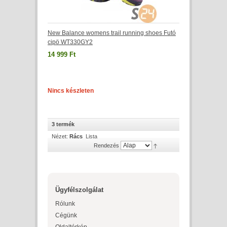
New Balance womens trail running shoes Futó
cipö WT330GY2
14 999 Ft
Nincs készleten
3 termék
Nézet:
Rács
Lista
Rendezés
Ügyfélszolgálat
Rólunk
Cégünk