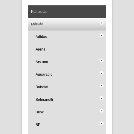
Kiárusítás
Márkák
Adidas
Arena
Ars una
Aquarapid
Babolat
Belmanetti
Blink
BP