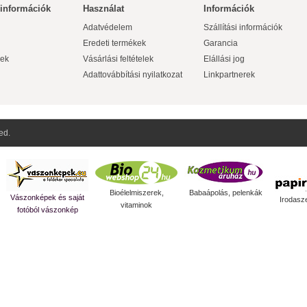
 információk
Használat
Információk
Adatvédelem
Szállítási információk
Eredeti termékek
Garancia
ek
Vásárlási feltételek
Elállási jog
Adattovábbítási nyilatkozat
Linkpartnerek
ed.
Bioélelmiszerek,
Babaápolás, pelenkák
Vászonképek és saját
Irodasz
vitaminok
fotóból vászonkép