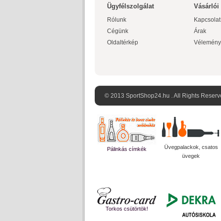
Ügyfélszolgálat
Vásárlói
Rólunk
Kapcsolat
Cégünk
Árak
Oldaltérkép
Vélemény
© 2013 SportShop24.hu . All Rights Reserv
Üvegpalackok, csatos
Pálinkás címkék
üvegek
Torkos csütörtök!