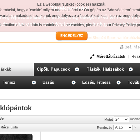
Ez a weboldal 'sütiket' (cookies) használ.
Tájékoztatás!
formációt, hogy a 'cookie' milyen adatokat tárol az Ön gépén az 'Adatvédelem' men
avartalan működéséhez, kérjük engedélyezze a 'cookie'-kat, kattintson az engedél
leg fejlesztés alatt áll, és kizárólag kategória- és termékbemut
weboldalon online rendelés leadására jelenleg nincs lehetős
information on what data is contained in the cookies, please see our
Privacy Policy 
ENGEDÉLYEZ
Üdvözöljük a SportShop24 Sport webáruházb
Beállítá
Mérettáblázatok
Rész
árkák
Cipők, Papucsok
Táskák, Hátizsákok
Tenisz
Úszás
Edzés, Fitness
Továb
klópántok
mék
oldala
Mutat
Rács
Lista
Rendezés