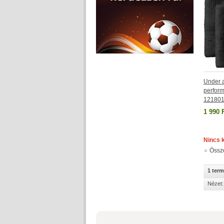
Under 
perfor
121801
1 990 
Nincs 
Össz
1 ter
Nézet: