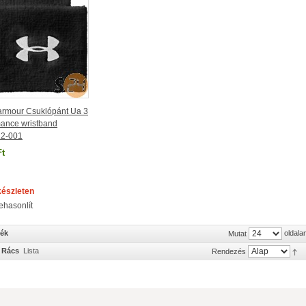
armour Csuklópánt Ua 3
mance wristband
2-001
Ft
készleten
ehasonlít
mék
oldala
Mutat
Rács
Lista
Rendezés