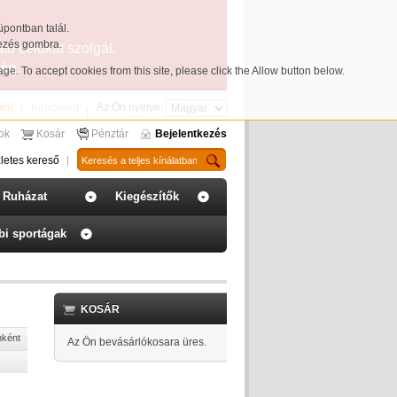
üpontban talál.
yezés gombra.
ató célokat szolgál.
ég.
page
. To accept cookies from this site, please click the Allow button below.
an!
Kapcsolat
Az Ön nyelve:
sok
Kosár
Pénztár
Bejelentkezés
letes kereső
Ruházat
Kiegészítők
bi sportágak
KOSÁR
nként
Az Ön bevásárlókosara üres.