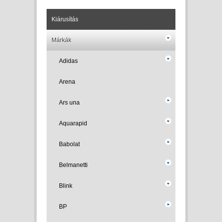
Kiárusítás
Márkák
Adidas
Arena
Ars una
Aquarapid
Babolat
Belmanetti
Blink
BP