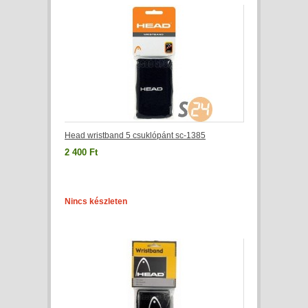
Head wristband 5 csuklópánt sc-1385
2 400 Ft
Nincs készleten