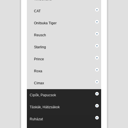
CAT
Onitsuka Tiger
Reusch
Starling
Prince
Roxa
Cimax
Cipők, Papucsok
Táskák, Hátizsákok
Ruházat