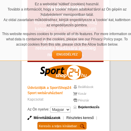
Ez a weboldal 'sütiket' (cookies) használ.
Tájékoztatás!
További a információt, hogy a 'cookie' milyen adatokat tárol az Ön gépén az
'Adatvédelem' menüpontban talál.
Ez a weboldal jelenleg
Az oldal zavartalan működéséhez, kérjük engedélyezze a 'cookie'-kat, kattintson
fejlesztés alatt áll, és kizárólag
az engedélyezés gombra.
kategória- és termékbemutató
This website requires cookies to provide all of its features. For more information o
célokat szolgál.
what data is contained in the cookies, please see our
Privacy Policy page
. To
A weboldalon online
accept cookies from this site, please click the Allow button below.
rendelés leadására jelenleg
nincs lehetőség.
ENGEDÉLYEZ
Beállítások
Üdvözöljük a SportShop24
Sport webáruházban!
Kosár
Kapcsolat
Pénztár
Bejelentkezés
Az Ön nyelve:
Mérettáblázatok
Részletes kereső