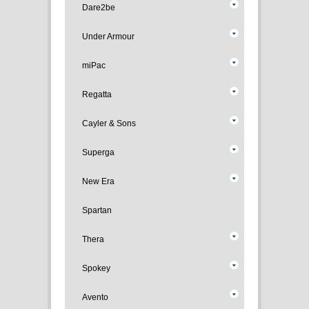
Dare2be
Under Armour
miPac
Regatta
Cayler & Sons
Superga
New Era
Spartan
Thera
Spokey
Avento