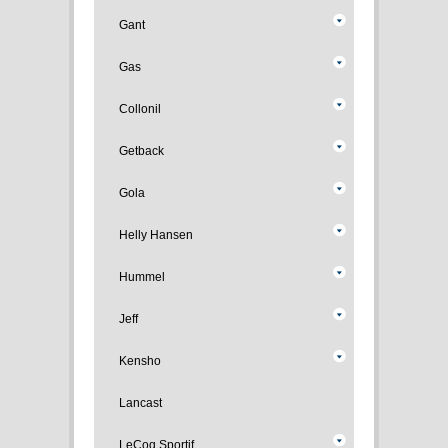
Gant
Gas
Collonil
Getback
Gola
Helly Hansen
Hummel
Jeff
Kensho
Lancast
LeCoq Sportif