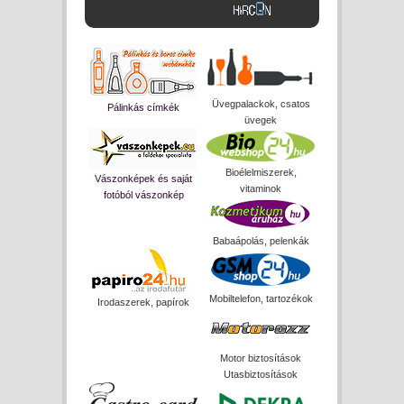
Üvegpalackok, csatos
Pálinkás címkék
üvegek
Bioélelmiszerek,
Vászonképek és saját
vitaminok
fotóból vászonkép
Babaápolás, pelenkák
Mobiltelefon, tartozékok
Irodaszerek, papírok
Motor biztosítások
Utasbiztosítások