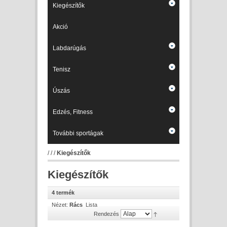
Kiegészítők
Akció
Labdarúgás
Tenisz
Úszás
Edzés, Fitness
További sportágak
/
/
/
Kiegészítők
Kiegészítők
4 termék
Nézet:
Rács
Lista
Rendezés