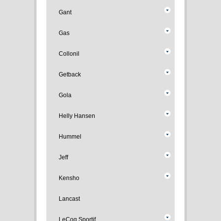
Gant
Gas
Collonil
Getback
Gola
Helly Hansen
Hummel
Jeff
Kensho
Lancast
LeCoq Sportif