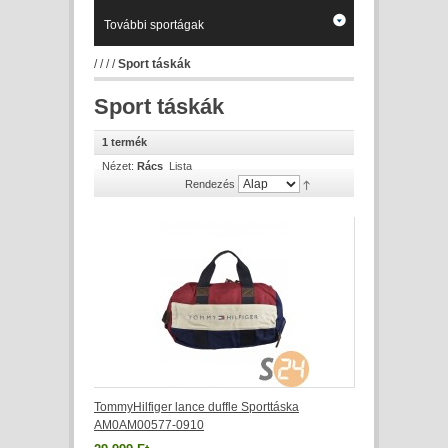
További sportágak
/
/
/
/
Sport táskák
Sport táskák
1 termék
Nézet:
Rács
Lista
Rendezés
TommyHilfiger lance duffle Sporttáska
AM0AM00577-0910