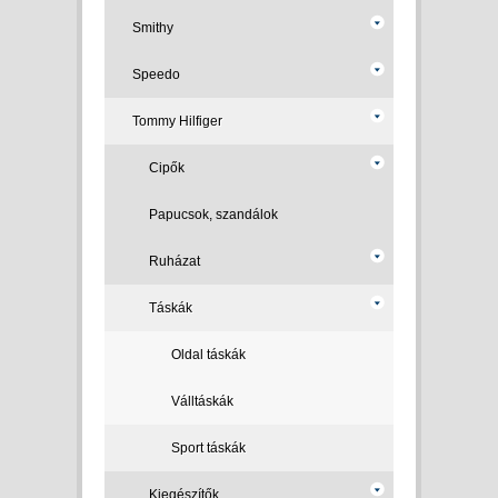
Smithy
Speedo
Tommy Hilfiger
Cipők
Papucsok, szandálok
Ruházat
Táskák
Oldal táskák
Válltáskák
Sport táskák
Kiegészítők