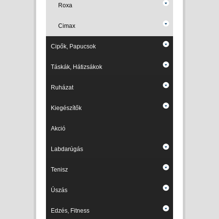
Roxa
Cimax
Cipők, Papucsok
Táskák, Hátizsákok
Ruházat
Kiegészítők
Akció
Labdarúgás
Tenisz
Úszás
Edzés, Fitness