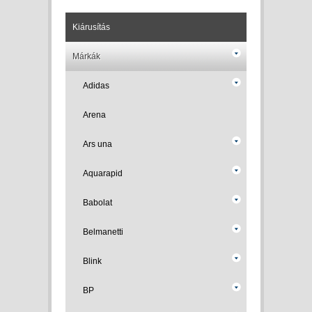
Kiárusítás
Márkák
Adidas
Arena
Ars una
Aquarapid
Babolat
Belmanetti
Blink
BP