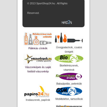
© 2013 SportShop24.hu . All Rights
Reserved.
Üvegpalackok, csatos
Pálinkás címkék
üvegek
Bioélelmiszerek,
Vászonképek és saját
vitaminok
fotóból vászonkép
Babaápolás, pelenkák
Mobiltelefon, tartozékok
Irodaszerek, papírok