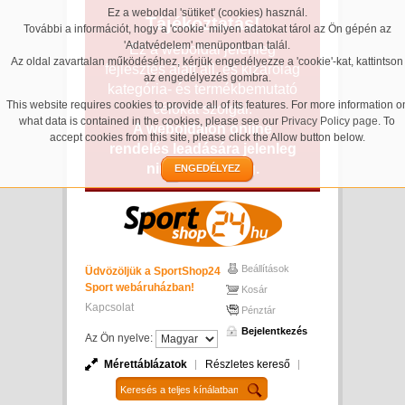
Ez a weboldal 'sütiket' (cookies) használ.
Tájékoztatás!
További a információt, hogy a 'cookie' milyen adatokat tárol az Ön gépén az
'Adatvédelem' menüpontban talál.
Ez a weboldal jelenleg
Az oldal zavartalan működéséhez, kérjük engedélyezze a 'cookie'-kat, kattintson
fejlesztés alatt áll, és kizárólag
az engedélyezés gombra.
kategória- és termékbemutató
This website requires cookies to provide all of its features. For more information o
célokat szolgál.
what data is contained in the cookies, please see our
Privacy Policy page
. To
A weboldalon online
accept cookies from this site, please click the Allow button below.
rendelés leadására jelenleg
nincs lehetőség.
ENGEDÉLYEZ
Beállítások
Üdvözöljük a SportShop24
Sport webáruházban!
Kosár
Kapcsolat
Pénztár
Bejelentkezés
Az Ön nyelve:
Mérettáblázatok
Részletes kereső