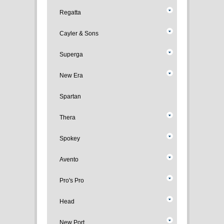
Regatta
Cayler & Sons
Superga
New Era
Spartan
Thera
Spokey
Avento
Pro's Pro
Head
New Port