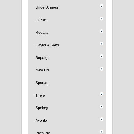
Under Armour
miPac
Regatta
Cayler & Sons
Superga
New Era
Spartan
Thera
Spokey
Avento
Pro's Pro