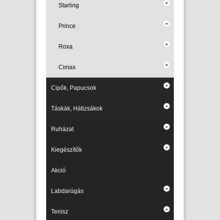
Starling
Prince
Roxa
Cimax
Cipők, Papucsok
Táskák, Hátizsákok
Ruházat
Kiegészítők
Akció
Labdarúgás
Tenisz