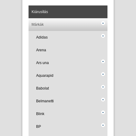
Kiárusítás
Márkák
Adidas
Arena
Ars una
Aquarapid
Babolat
Belmanetti
Blink
BP