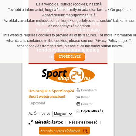
Ez a weboldal 'sütiket' (cookies) használ.
Tájékoztatás!
További a információt, hogy a 'cookie' milyen adatokat tárol az Ön gépén az
'Adatvédelem' menüpontban talál.
Ez a weboldal jelenleg
Az oldal zavartalan működéséhez, kérjük engedélyezze a 'cookie'-kat, kattintson
fejlesztés alatt áll, és kizárólag
az engedélyezés gombra.
kategória- és termékbemutató
This website requires cookies to provide all of its features. For more information o
célokat szolgál.
what data is contained in the cookies, please see our
Privacy Policy page
. To
A weboldalon online
accept cookies from this site, please click the Allow button below.
rendelés leadására jelenleg
nincs lehetőség.
ENGEDÉLYEZ
Beállítások
Üdvözöljük a SportShop24
Sport webáruházban!
Kosár
Kapcsolat
Pénztár
Bejelentkezés
Az Ön nyelve:
Mérettáblázatok
Részletes kereső