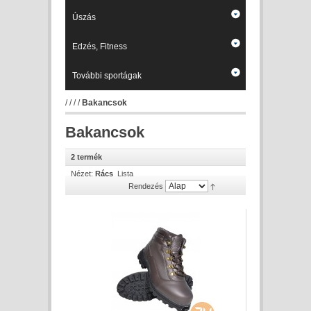
Úszás
Edzés, Fitness
További sportágak
/
/
/
/
Bakancsok
Bakancsok
2 termék
Nézet:
Rács
Lista
Rendezés