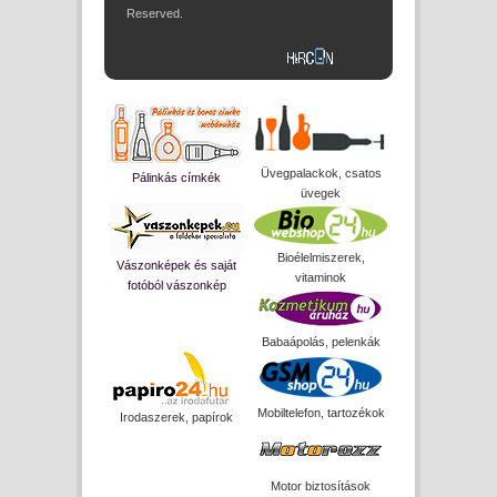
Reserved.
Üvegpalackok, csatos
Pálinkás címkék
üvegek
Bioélelmiszerek,
Vászonképek és saját
vitaminok
fotóból vászonkép
Babaápolás, pelenkák
Mobiltelefon, tartozékok
Irodaszerek, papírok
Motor biztosítások