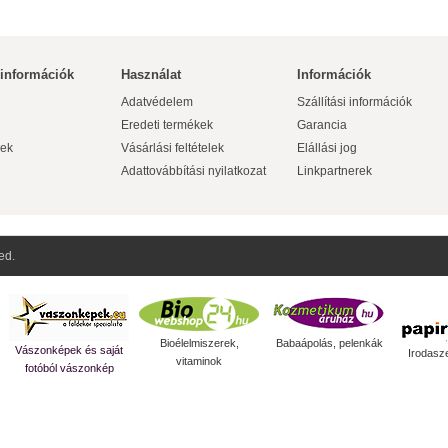
 információk
Használat
Információk
Adatvédelem
Szállítási információk
Eredeti termékek
Garancia
ek
Vásárlási feltételek
Elállási jog
Adattovábbítási nyilatkozat
Linkpartnerek
ed.
Bioélelmiszerek,
Babaápolás, pelenkák
Vászonképek és saját
Irodasz
vitaminok
fotóból vászonkép