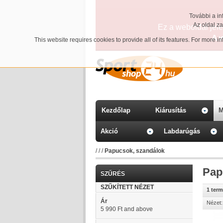
További a in
Az oldal z
Ez a weboldal jelen
A 
This website requires cookies to provide all of its features. For more 
Kezdőlap
Kiárusítás
M
Akció
Labdarúgás
/
/
/
Papucsok, szandálok
Pap
SZŰRÉS
SZŰKÍTETT NÉZET
1 ter
Ár
Nézet:
5 990 Ft
and above