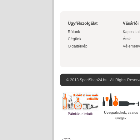
Ügyfélszolgálat
Vásárlói
Rólunk
Kapcsolat
Cégünk
Árak
Oldaltérkép
Vélemény
© 2013 SportShop24.hu . All Rights Reserv
Üvegpalackok, csatos
Pálinkás címkék
üvegek