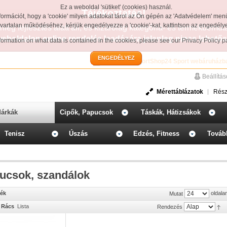
Ez a weboldal 'sütiket' (cookies) használ.
Tájékoztatás!
formációt, hogy a 'cookie' milyen adatokat tárol az Ön gépén az 'Adatvédelem' men
avartalan működéséhez, kérjük engedélyezze a 'cookie'-kat, kattintson az engedél
leg fejlesztés alatt áll, és kizárólag kategória- és termékbemut
weboldalon online rendelés leadására jelenleg nincs lehetős
information on what data is contained in the cookies, please see our
Privacy Policy 
ENGEDÉLYEZ
Üdvözöljük a SportShop24 Sport webáruházb
Beállítá
Mérettáblázatok
Rész
árkák
Cipők, Papucsok
Táskák, Hátizsákok
Tenisz
Úszás
Edzés, Fitness
Továb
ucsok, szandálok
mék
oldala
Mutat
Rács
Lista
Rendezés