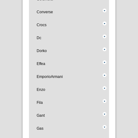
Converse
Crocs
Dc
Dorko
Effea
EmporioArmani
Enzo
Fila
Gant
Gas