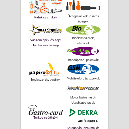
Üvegpalackok, csatos
Pálinkás címkék
üvegek
Bioélelmiszerek,
Vászonképek és saját
vitaminok
fotóból vászonkép
Babaápolás, pelenkák
Mobiltelefon, tartozékok
Irodaszerek, papírok
Motor biztosítások
Utasbiztosítások
Torkos csütörtök!
Kategóriás, szakmai és