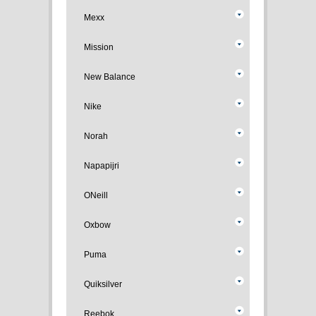
Mexx
Mission
New Balance
Nike
Norah
Napapijri
ONeill
Oxbow
Puma
Quiksilver
Reebok