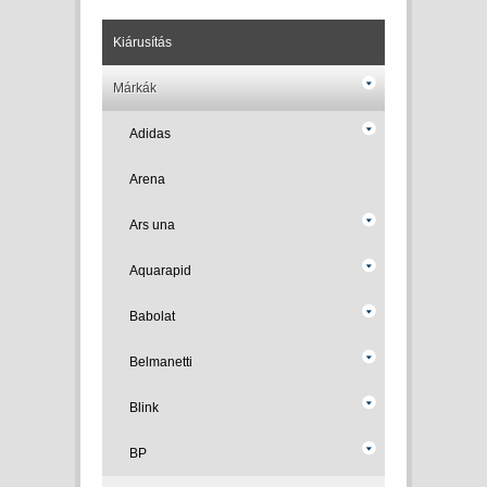
Kiárusítás
Márkák
Adidas
Arena
Ars una
Aquarapid
Babolat
Belmanetti
Blink
BP