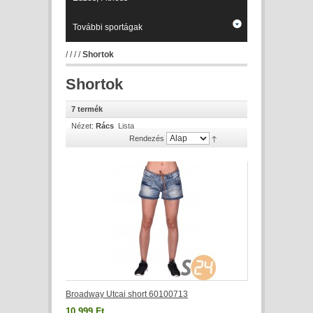
További sportágak
/
/
/
/
Shortok
Shortok
7 termék
Nézet:
Rács
Lista
Rendezés
Broadway Utcai short 60100713
10 999 Ft