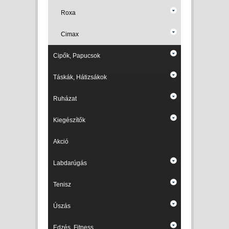
Roxa
Cimax
Cipők, Papucsok
Táskák, Hátizsákok
Ruházat
Kiegészítők
Akció
Labdarúgás
Tenisz
Úszás
Edzés, Fitness