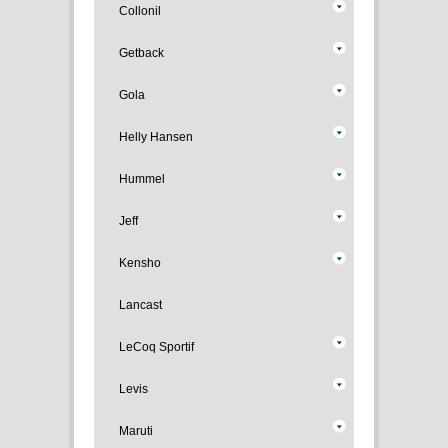
Collonil
Getback
Gola
Helly Hansen
Hummel
Jeff
Kensho
Lancast
LeCoq Sportif
Levis
Maruti