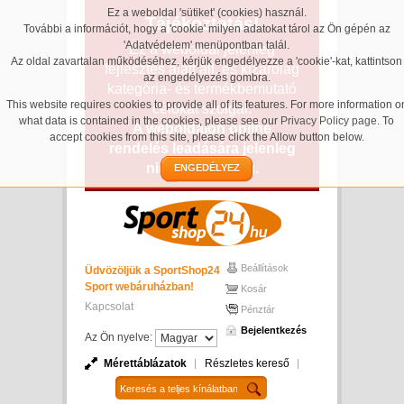
Ez a weboldal 'sütiket' (cookies) használ.
Tájékoztatás!
További a információt, hogy a 'cookie' milyen adatokat tárol az Ön gépén az
'Adatvédelem' menüpontban talál.
Ez a weboldal jelenleg
Az oldal zavartalan működéséhez, kérjük engedélyezze a 'cookie'-kat, kattintson
fejlesztés alatt áll, és kizárólag
az engedélyezés gombra.
kategória- és termékbemutató
This website requires cookies to provide all of its features. For more information o
célokat szolgál.
what data is contained in the cookies, please see our
Privacy Policy page
. To
A weboldalon online
accept cookies from this site, please click the Allow button below.
rendelés leadására jelenleg
nincs lehetőség.
ENGEDÉLYEZ
Beállítások
Üdvözöljük a SportShop24
Sport webáruházban!
Kosár
Kapcsolat
Pénztár
Bejelentkezés
Az Ön nyelve:
Mérettáblázatok
Részletes kereső