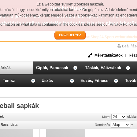
Ez a weboldal 'sütiket' (cookies) használ.
Tájékoztatás!
formációt, hogy a 'cookie' milyen adatokat tárol az Ön gépén az 'Adatvédelem' men
avartalan működéséhez, kérjük engedélyezze a 'cookie'-kat, kattintson az engedél
leg fejlesztés alatt áll, és kizárólag kategória- és termékbemut
weboldalon online rendelés leadására jelenleg nincs lehetős
information on what data is contained in the cookies, please see our
Privacy Policy 
ENGEDÉLYEZ
Üdvözöljük a SportShop24 Sport webáruházb
Beállítá
Mérettáblázatok
Rész
árkák
Cipők, Papucsok
Táskák, Hátizsákok
Tenisz
Úszás
Edzés, Fitness
Továb
eball sapkák
mék
oldala
Mutat
Rács
Lista
Rendezés