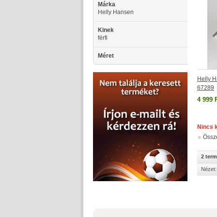
Márka
Helly Hansen
Kinek
férfi
Méret
Helly 
67289
4 999 
Nincs 
Össz
2 ter
Nézet: