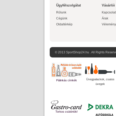
Ügyfélszolgálat
Vásárlói
Rólunk
Kapcsolat
Cégünk
Árak
Oldaltérkép
Vélemény
© 2013 SportShop24.hu . All Rights Reserv
Üvegpalackok, csatos
Pálinkás címkék
üvegek
Torkos csütörtök!