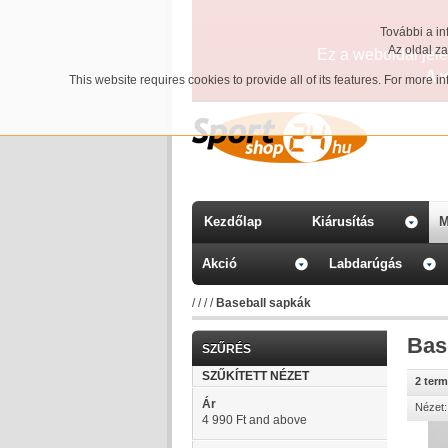
További a in
Az oldal z
Ez a weboldal jelen
A 
This website requires cookies to provide all of its features. For more 
Kezdőlap
Kiárusítás
M
Akció
Labdarúgás
/
/
/
/
Baseball sapkák
Bas
SZŰRÉS
SZŰKÍTETT NÉZET
2 ter
Ár
Nézet:
4 990 Ft
and above