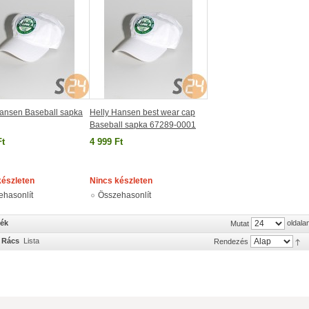
Hansen Baseball sapka
Helly Hansen best wear cap
Baseball sapka 67289-0001
Ft
4 999 Ft
készleten
Nincs készleten
ehasonlít
Összehasonlít
mék
oldala
Mutat
Rács
Lista
Rendezés