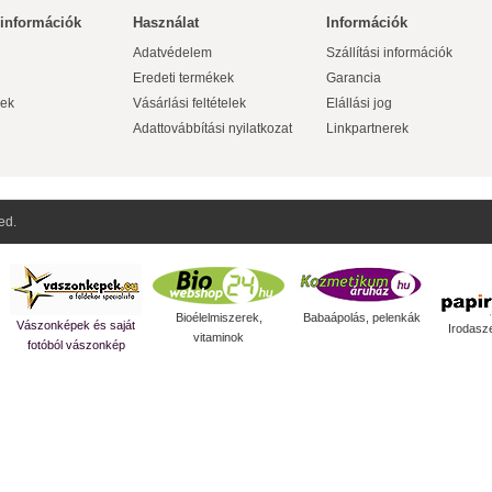
 információk
Használat
Információk
Adatvédelem
Szállítási információk
Eredeti termékek
Garancia
ek
Vásárlási feltételek
Elállási jog
Adattovábbítási nyilatkozat
Linkpartnerek
ed.
Bioélelmiszerek,
Babaápolás, pelenkák
Vászonképek és saját
Irodasz
vitaminok
fotóból vászonkép