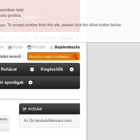
üpontban talál.
yezés gombra.
ató célokat szolgál.
ég.
page
. To accept cookies from this site, please click the Allow button below.
an!
Kapcsolat
Az Ön nyelve:
sok
Kosár
Pénztár
Bejelentkezés
letes kereső
Ruházat
Kiegészítők
bi sportágak
KOSÁR
nként
Az Ön bevásárlókosara üres.