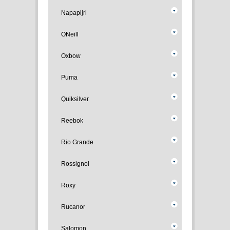
Napapijri
ONeill
Oxbow
Puma
Quiksilver
Reebok
Rio Grande
Rossignol
Roxy
Rucanor
Salomon