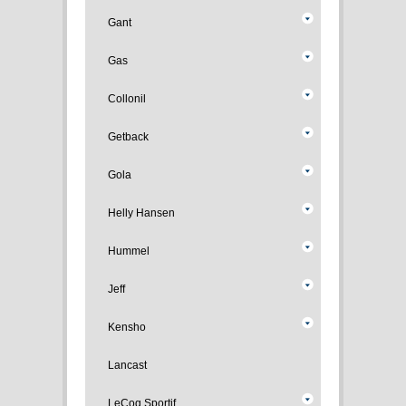
Gant
Gas
Collonil
Getback
Gola
Helly Hansen
Hummel
Jeff
Kensho
Lancast
LeCoq Sportif