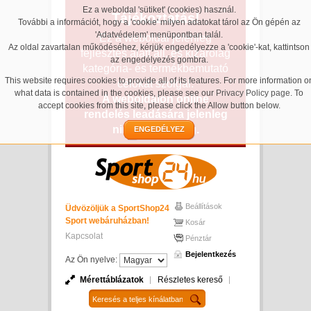
Ez a weboldal 'sütiket' (cookies) használ.
Tájékoztatás!
További a információt, hogy a 'cookie' milyen adatokat tárol az Ön gépén az
'Adatvédelem' menüpontban talál.
Ez a weboldal jelenleg
Az oldal zavartalan működéséhez, kérjük engedélyezze a 'cookie'-kat, kattintson
fejlesztés alatt áll, és kizárólag
az engedélyezés gombra.
kategória- és termékbemutató
This website requires cookies to provide all of its features. For more information o
célokat szolgál.
what data is contained in the cookies, please see our
Privacy Policy page
. To
A weboldalon online
accept cookies from this site, please click the Allow button below.
rendelés leadására jelenleg
nincs lehetőség.
ENGEDÉLYEZ
Beállítások
Üdvözöljük a SportShop24
Sport webáruházban!
Kosár
Kapcsolat
Pénztár
Bejelentkezés
Az Ön nyelve:
Mérettáblázatok
Részletes kereső