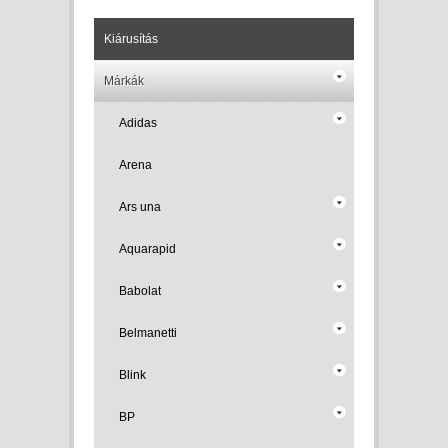
Kiárusítás
Márkák
Adidas
Arena
Ars una
Aquarapid
Babolat
Belmanetti
Blink
BP