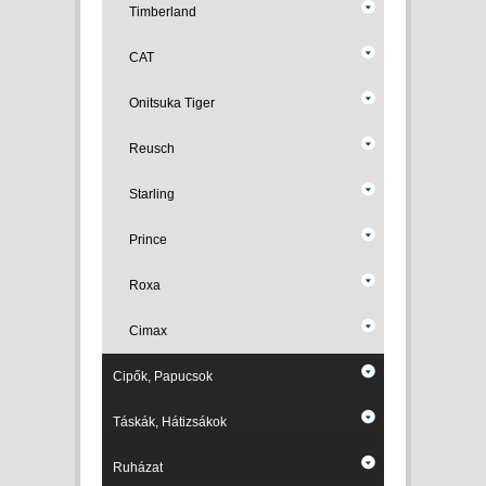
Timberland
CAT
Onitsuka Tiger
Reusch
Starling
Prince
Roxa
Cimax
Cipők, Papucsok
Táskák, Hátizsákok
Ruházat