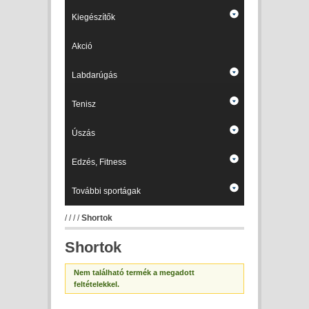
Kiegészítők
Akció
Labdarúgás
Tenisz
Úszás
Edzés, Fitness
További sportágak
/
/
/
/
Shortok
Shortok
Nem található termék a megadott
feltételekkel.