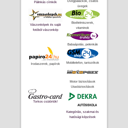
Üvegpalackok, csatos
Pálinkás címkék
üvegek
Bioélelmiszerek,
Vászonképek és saját
vitaminok
fotóból vászonkép
Babaápolás, pelenkák
Mobiltelefon, tartozékok
Irodaszerek, papírok
Motor biztosítások
Utasbiztosítások
Torkos csütörtök!
Kategóriás, szakmai és
hatósági képzések