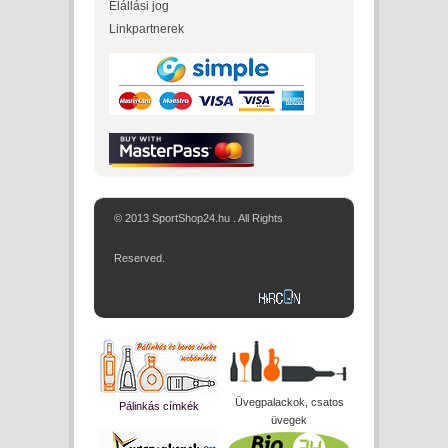
Elállási jog
Linkpartnerek
© 2013 SportShop24.hu . All Rights
Reserved.
Üvegpalackok, csatos
Pálinkás címkék
üvegek