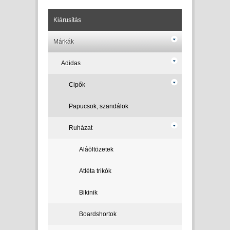
Kiárusítás
Márkák
Adidas
Cipők
Papucsok, szandálok
Ruházat
Aláöltözetek
Atléta trikók
Bikinik
Boardshortok