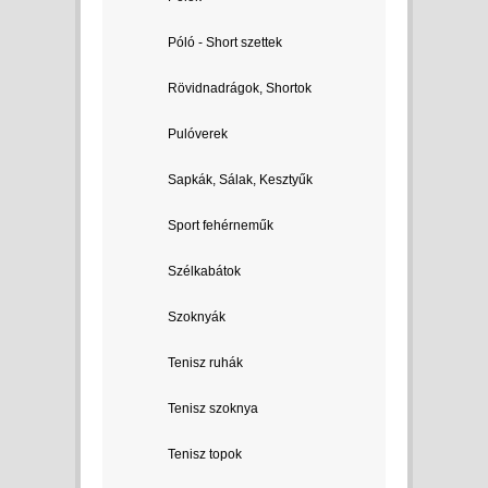
Póló - Short szettek
Rövidnadrágok, Shortok
Pulóverek
Sapkák, Sálak, Kesztyűk
Sport fehérneműk
Szélkabátok
Szoknyák
Tenisz ruhák
Tenisz szoknya
Tenisz topok