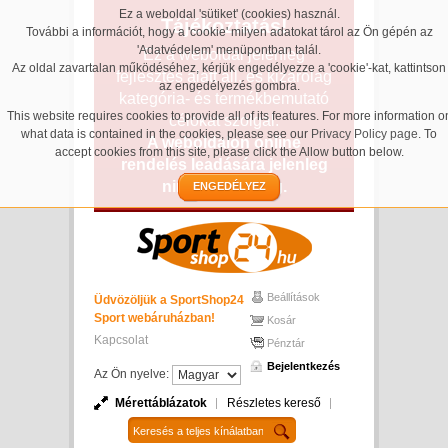
Ez a weboldal 'sütiket' (cookies) használ.
Tájékoztatás!
További a információt, hogy a 'cookie' milyen adatokat tárol az Ön gépén az
'Adatvédelem' menüpontban talál.
Ez a weboldal jelenleg
Az oldal zavartalan működéséhez, kérjük engedélyezze a 'cookie'-kat, kattintson
fejlesztés alatt áll, és kizárólag
az engedélyezés gombra.
kategória- és termékbemutató
This website requires cookies to provide all of its features. For more information o
célokat szolgál.
what data is contained in the cookies, please see our
Privacy Policy page
. To
A weboldalon online
accept cookies from this site, please click the Allow button below.
rendelés leadására jelenleg
nincs lehetőség.
ENGEDÉLYEZ
Beállítások
Üdvözöljük a SportShop24
Sport webáruházban!
Kosár
Kapcsolat
Pénztár
Bejelentkezés
Az Ön nyelve:
Mérettáblázatok
Részletes kereső