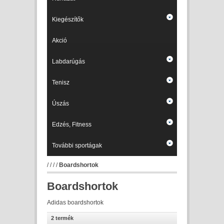
Kiegészítők
Akció
Labdarúgás
Tenisz
Úszás
Edzés, Fitness
További sportágak
/
/
/
/
Boardshortok
Boardshortok
Adidas boardshortok
2 termék