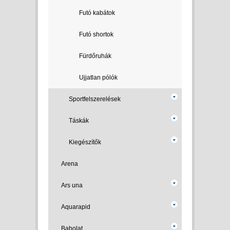
Futó kabátok
Futó shortok
Fürdőruhák
Ujjatlan pólók
Sportfelszerelések
Táskák
Kiegészítők
Arena
Ars una
Aquarapid
Babolat