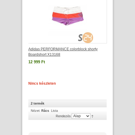
Adidas PERFORMANCE colorblock shorty
Boardshort X13168
12 999 Ft
Nincs készleten
2 termék
Nézet:
Rács
Lista
Rendezés