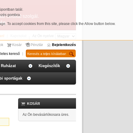
üpontban talál.
yezés gombra.
ató célokat szolgál.
ég.
page
. To accept cookies from this site, please click the Allow button below.
an!
Kapcsolat
Az Ön nyelve:
sok
Kosár
Pénztár
Bejelentkezés
letes kereső
Ruházat
Kiegészítők
bi sportágak
KOSÁR
Az Ön bevásárlókosara üres.