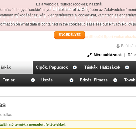
Ez a weboldal 'sütiket' (cookies) használ.
Tájékoztatás!
formációt, hogy a 'cookie' milyen adatokat tárol az Ön gépén az 'Adatvédelem' men
avartalan működéséhez, kérjük engedélyezze a 'cookie'-kat, kattintson az engedél
leg fejlesztés alatt áll, és kizárólag kategória- és termékbemut
weboldalon online rendelés leadására jelenleg nincs lehetős
information on what data is contained in the cookies, please see our
Privacy Policy 
ENGEDÉLYEZ
Üdvözöljük a SportShop24 Sport webáruházb
Beállítá
Mérettáblázatok
Rész
árkák
Cipők, Papucsok
Táskák, Hátizsákok
Tenisz
Úszás
Edzés, Fitness
Továb
as
o tollas
alálható termék a megadott feltételekkel.