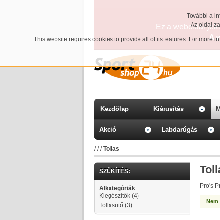
További a in
Az oldal z
Ez a weboldal jelen
A 
This website requires cookies to provide all of its features. For more 
Kezdőlap
Kiárusítás
M
Akció
Labdarúgás
/
/
/
Tollas
Toll
SZŰKÍTÉS:
Pro's Pr
Alkategóriák
Kiegészítők
(4)
Nem t
Tollasütő
(3)