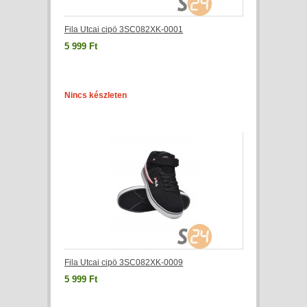
Fila Utcai cipö 3SC082XK-0001
5 999 Ft
Nincs készleten
Fila Utcai cipö 3SC082XK-0009
5 999 Ft