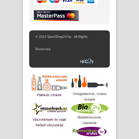
© 2013 SportShop24.hu . All Rights
Reserved.
Üvegpalackok, csatos
Pálinkás címkék
üvegek
Bioélelmiszerek,
Vászonképek és saját
vitaminok
fotóból vászonkép