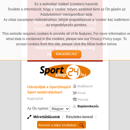
Ez a weboldal 'sütiket' (cookies) használ.
Tájékoztatás!
További a információt, hogy a 'cookie' milyen adatokat tárol az Ön gépén az
'Adatvédelem' menüpontban talál.
Ez a weboldal jelenleg
Az oldal zavartalan működéséhez, kérjük engedélyezze a 'cookie'-kat, kattintson
fejlesztés alatt áll, és kizárólag
az engedélyezés gombra.
kategória- és termékbemutató
This website requires cookies to provide all of its features. For more information o
célokat szolgál.
what data is contained in the cookies, please see our
Privacy Policy page
. To
A weboldalon online
accept cookies from this site, please click the Allow button below.
rendelés leadására jelenleg
nincs lehetőség.
ENGEDÉLYEZ
Beállítások
Üdvözöljük a SportShop24
Sport webáruházban!
Kosár
Kapcsolat
Pénztár
Bejelentkezés
Az Ön nyelve:
Mérettáblázatok
Részletes kereső