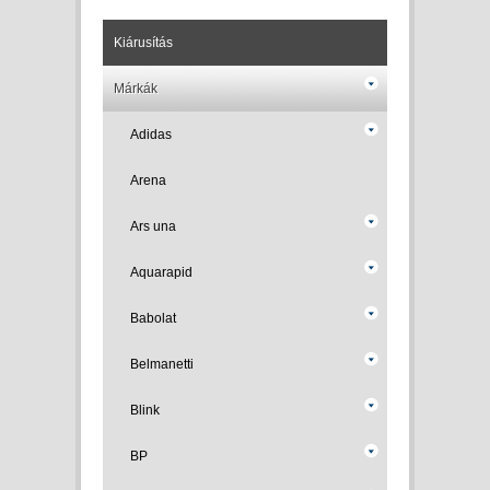
Kiárusítás
Márkák
Adidas
Arena
Ars una
Aquarapid
Babolat
Belmanetti
Blink
BP