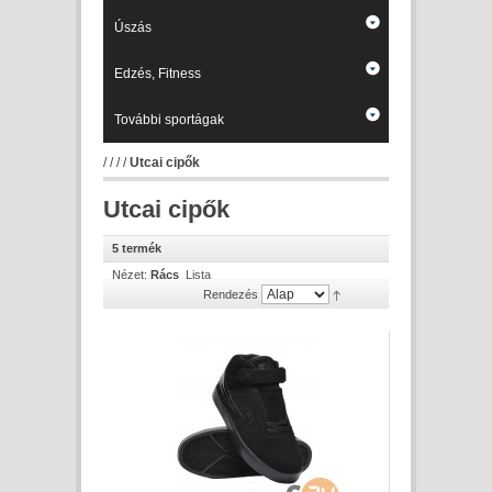
Úszás
Edzés, Fitness
További sportágak
/
/
/
/
Utcai cipők
Utcai cipők
5 termék
Nézet:
Rács
Lista
Rendezés