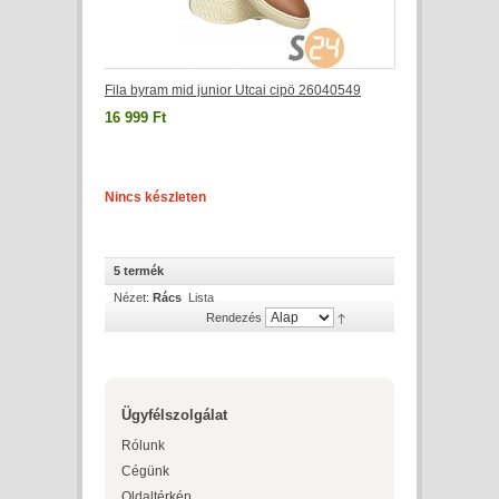
Fila byram mid junior Utcai cipö 26040549
16 999 Ft
Nincs készleten
5 termék
Nézet:
Rács
Lista
Rendezés
Ügyfélszolgálat
Rólunk
Cégünk
Oldaltérkép