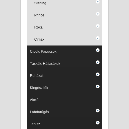
Starling
Prince
Roxa
Cimax
Cipők, Papucsok
Táskák, Hátizsákok
Ruházat
Kiegészítők
Akció
Labdarúgás
Tenisz