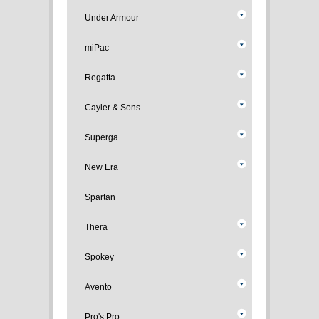
Under Armour
miPac
Regatta
Cayler & Sons
Superga
New Era
Spartan
Thera
Spokey
Avento
Pro's Pro