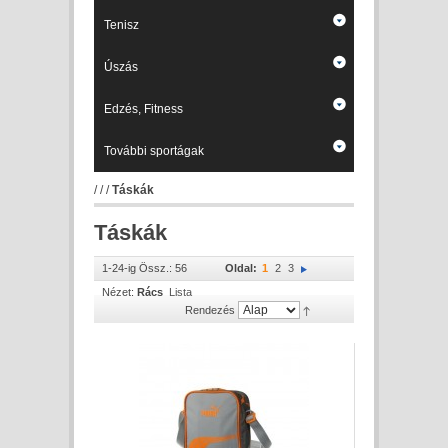
Tenisz
Úszás
Edzés, Fitness
További sportágak
/
/
/
Táskák
Táskák
1-24-ig Össz.: 56
Oldal:
1
2
3
Nézet:
Rács
Lista
Rendezés