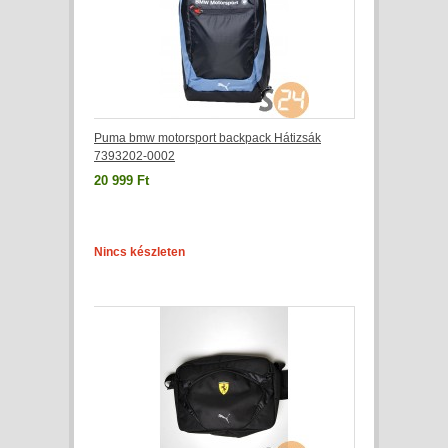
Puma bmw motorsport backpack Hátizsák
7393202-0002
20 999 Ft
Nincs készleten