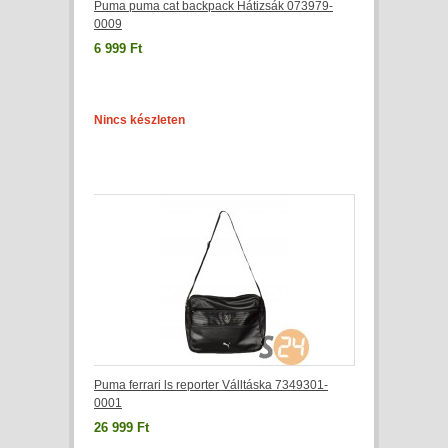
Puma puma cat backpack Hátizsák 073979-
0009
6 999 Ft
Nincs készleten
Puma ferrari ls reporter Válltáska 7349301-
0001
26 999 Ft