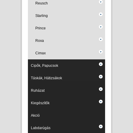
Reusch
Starling
Prince
Roxa
Cimax
Cipők, Papucsok
Táskák, Hátizsákok
Ruházat
Kiegészítők
Akció
Labdarúgás