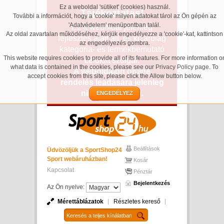
Ez a weboldal 'sütiket' (cookies) használ.
Tájékoztatás!
További a információt, hogy a 'cookie' milyen adatokat tárol az Ön gépén az
'Adatvédelem' menüpontban talál.
Ez a weboldal jelenleg
Az oldal zavartalan működéséhez, kérjük engedélyezze a 'cookie'-kat, kattintson
fejlesztés alatt áll, és kizárólag
az engedélyezés gombra.
kategória- és termékbemutató
This website requires cookies to provide all of its features. For more information o
célokat szolgál.
what data is contained in the cookies, please see our
Privacy Policy page
. To
A weboldalon online
accept cookies from this site, please click the Allow button below.
rendelés leadására jelenleg
nincs lehetőség.
ENGEDÉLYEZ
Beállítások
Üdvözöljük a SportShop24
Sport webáruházban!
Kosár
Kapcsolat
Pénztár
Bejelentkezés
Az Ön nyelve:
Mérettáblázatok
Részletes kereső