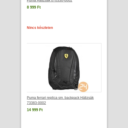
Puma Hátizsák 070330-0002
8 999 Ft
Nincs készleten
Puma ferrari replica sm. backpack Hátizsák
73383-0002
14 999 Ft