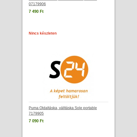
07179906
7 490 Ft
Nincs készleten
Puma Oldaltáska, válltáska Sole portable
7179905
7 090 Ft