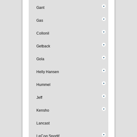
Gant
Gas
Collonil
Getback
Gola
Helly Hansen
Hummel
Jeff
Kensho
Lancast
LeCoq Sportif