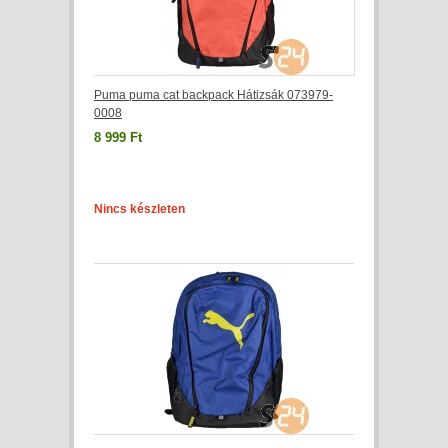
Puma puma cat backpack Hátizsák 073979-
0008
8 999 Ft
Nincs készleten