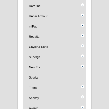
Dare2be
Under Armour
miPac
Regatta
Cayler & Sons
Superga
New Era
Spartan
Thera
Spokey
Avento