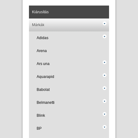
Kiárusítás
Márkák
Adidas
Arena
Ars una
Aquarapid
Babolat
Belmanetti
Blink
BP