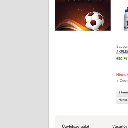
Saucony
SKEM0
690 Ft
Nincs 
Össz
2 ter
Nézet:
Ügyfélszolgálat
Vásárlói