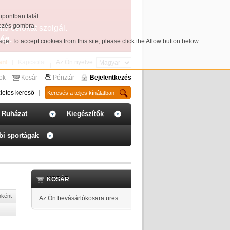
üpontban talál.
yezés gombra.
ató célokat szolgál.
ég.
page
. To accept cookies from this site, please click the Allow button below.
an!
Kapcsolat
Az Ön nyelve:
sok
Kosár
Pénztár
Bejelentkezés
letes kereső
Ruházat
Kiegészítők
bi sportágak
KOSÁR
nként
Az Ön bevásárlókosara üres.