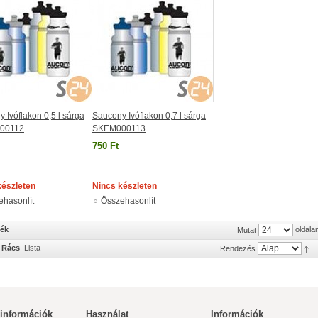
 Ivóflakon 0,5 l sárga
Saucony Ivóflakon 0,7 l sárga
00112
SKEM000113
750 Ft
készleten
Nincs készleten
ehasonlít
Összehasonlít
mék
oldala
Mutat
Rács
Lista
Rendezés
 információk
Használat
Információk