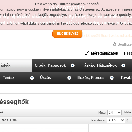
Ez a weboldal 'sütiket' (cookies) használ.
Tájékoztatás!
formációt, hogy a 'cookie' milyen adatokat tárol az Ön gépén az 'Adatvédelem' men
avartalan működéséhez, kérjük engedélyezze a 'cookie'-kat, kattintson az engedél
leg fejlesztés alatt áll, és kizárólag kategória- és termékbemut
weboldalon online rendelés leadására jelenleg nincs lehetős
information on what data is contained in the cookies, please see our
Privacy Policy 
ENGEDÉLYEZ
Üdvözöljük a SportShop24 Sport webáruházb
Beállítá
Mérettáblázatok
Rész
árkák
Cipők, Papucsok
Táskák, Hátizsákok
Tenisz
Úszás
Edzés, Fitness
Továb
éssegítők
mék
oldala
Mutat
Rács
Lista
Rendezés