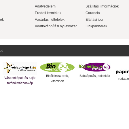
Adatvédelem
Szállítási információk
Eredeti termékek
Garancia
ek
Vásárlási feltételek
Elállási jog
Adattovábbítási nyilatkozat
Linkpartnerek
ed.
Bioélelmiszerek,
Babaápolás, pelenkák
Vászonképek és saját
Irodasz
vitaminok
fotóból vászonkép