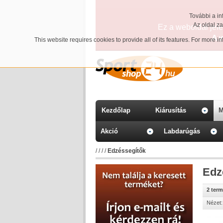
További a in
Az oldal z
Ez a weboldal jelen
A 
This website requires cookies to provide all of its features. For more 
Kezdőlap
Kiárusítás
M
Akció
Labdarúgás
/
/
/
/
Edzéssegítők
Edz
2 ter
Nézet: