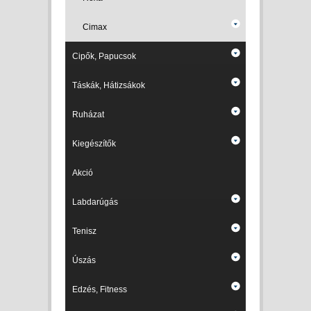
Cimax
Cipők, Papucsok
Táskák, Hátizsákok
Ruházat
Kiegészítők
Akció
Labdarúgás
Tenisz
Úszás
Edzés, Fitness