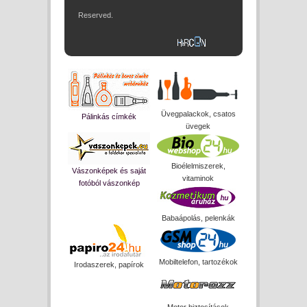
Reserved.
Üvegpalackok, csatos
Pálinkás címkék
üvegek
Bioélelmiszerek,
Vászonképek és saját
vitaminok
fotóból vászonkép
Babaápolás, pelenkák
Mobiltelefon, tartozékok
Irodaszerek, papírok