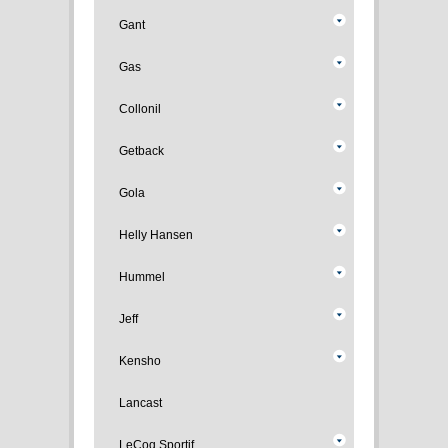
Gant
Gas
Collonil
Getback
Gola
Helly Hansen
Hummel
Jeff
Kensho
Lancast
LeCoq Sportif