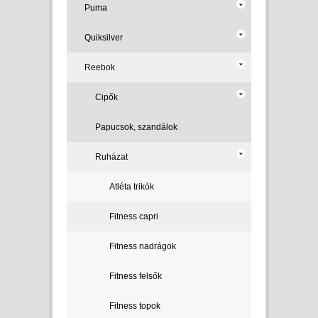
Puma
Quiksilver
Reebok
Cipők
Papucsok, szandálok
Ruházat
Atléta trikók
Fitness capri
Fitness nadrágok
Fitness felsők
Fitness topok