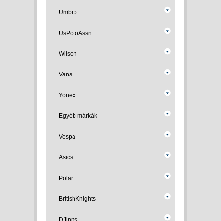
Umbro
UsPoloAssn
Wilson
Vans
Yonex
Egyéb márkák
Vespa
Asics
Polar
BritishKnights
DJinns