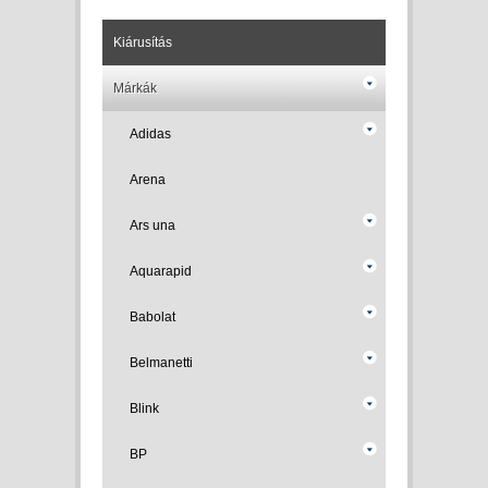
Kiárusítás
Márkák
Adidas
Arena
Ars una
Aquarapid
Babolat
Belmanetti
Blink
BP