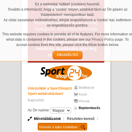
Ez a weboldal 'sütiket' (cookies) használ.
Tájékoztatás!
További a információt, hogy a 'cookie' milyen adatokat tárol az Ön gépén az
'Adatvédelem' menüpontban talál.
Ez a weboldal jelenleg
Az oldal zavartalan működéséhez, kérjük engedélyezze a 'cookie'-kat, kattintson
fejlesztés alatt áll, és kizárólag
az engedélyezés gombra.
kategória- és termékbemutató
This website requires cookies to provide all of its features. For more information o
célokat szolgál.
what data is contained in the cookies, please see our
Privacy Policy page
. To
A weboldalon online
accept cookies from this site, please click the Allow button below.
rendelés leadására jelenleg
nincs lehetőség.
ENGEDÉLYEZ
Beállítások
Üdvözöljük a SportShop24
Sport webáruházban!
Kosár
Kapcsolat
Pénztár
Bejelentkezés
Az Ön nyelve:
Mérettáblázatok
Részletes kereső