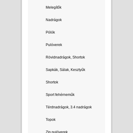
Melegítők
Nadrágok
Pólók
Pulóverek
Rövidnadrágok, Shortok
Sapkák, Sálak, Kesztyűk
Shortok
Sport fehérneműk
Térdnadrágok, 3.4 nadrágok
Topok
Zip pulóverek