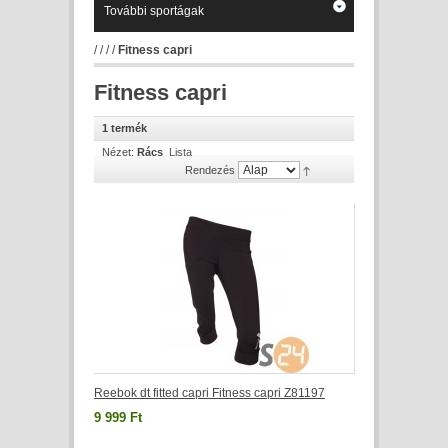
További sportágak
/
/
/
/
Fitness capri
Fitness capri
1 termék
Nézet:
Rács
Lista
Rendezés
Reebok dt fitted capri Fitness capri Z81197
9 999 Ft