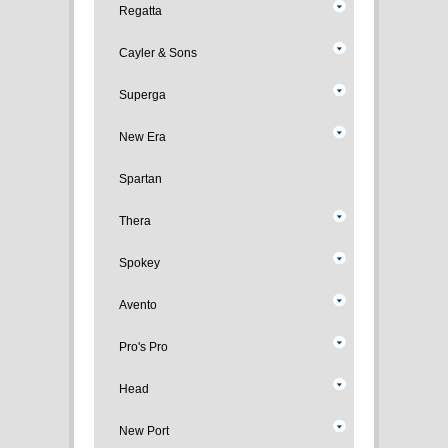
Regatta
Cayler & Sons
Superga
New Era
Spartan
Thera
Spokey
Avento
Pro's Pro
Head
New Port