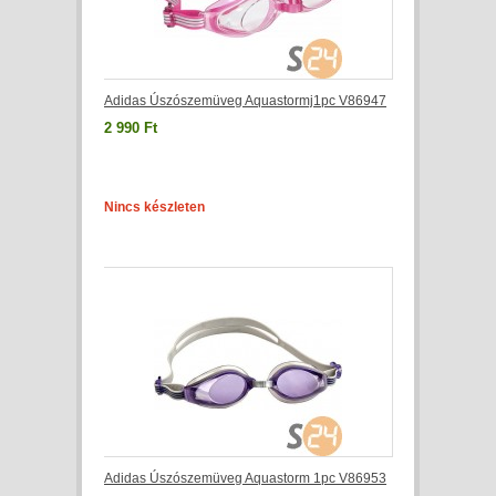
Adidas Úszószemüveg Aquastormj1pc V86947
2 990 Ft
Nincs készleten
Adidas Úszószemüveg Aquastorm 1pc V86953