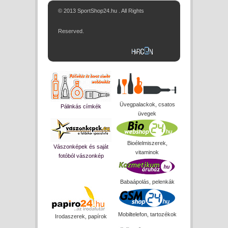
© 2013 SportShop24.hu . All Rights
Reserved.
Üvegpalackok, csatos
Pálinkás címkék
üvegek
Bioélelmiszerek,
Vászonképek és saját
vitaminok
fotóból vászonkép
Babaápolás, pelenkák
Mobiltelefon, tartozékok
Irodaszerek, papírok