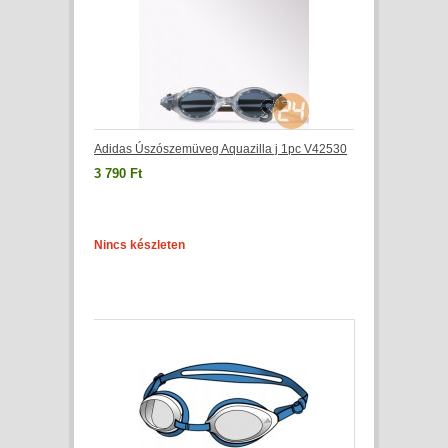
Adidas Úszószemüveg Aquazilla j 1pc V42530
3 790 Ft
Nincs készleten