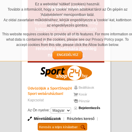
Ez a weboldal 'sütiket' (cookies) használ.
Tájékoztatás!
További a információt, hogy a 'cookie' milyen adatokat tárol az Ön gépén az
'Adatvédelem' menüpontban talál.
Ez a weboldal jelenleg
Az oldal zavartalan működéséhez, kérjük engedélyezze a 'cookie'-kat, kattintson
fejlesztés alatt áll, és kizárólag
az engedélyezés gombra.
kategória- és termékbemutató
This website requires cookies to provide all of its features. For more information o
célokat szolgál.
what data is contained in the cookies, please see our
Privacy Policy page
. To
A weboldalon online
accept cookies from this site, please click the Allow button below.
rendelés leadására jelenleg
nincs lehetőség.
ENGEDÉLYEZ
Beállítások
Üdvözöljük a SportShop24
Sport webáruházban!
Kosár
Kapcsolat
Pénztár
Bejelentkezés
Az Ön nyelve:
Mérettáblázatok
Részletes kereső