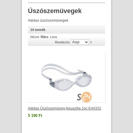
Úszószemüvegek
Adidas úszószemüvegek
14 termék
Nézet:
Rács
Lista
Rendezés
Adidas Úszószemüveg Aquazilla 1pc E44332
5 190 Ft