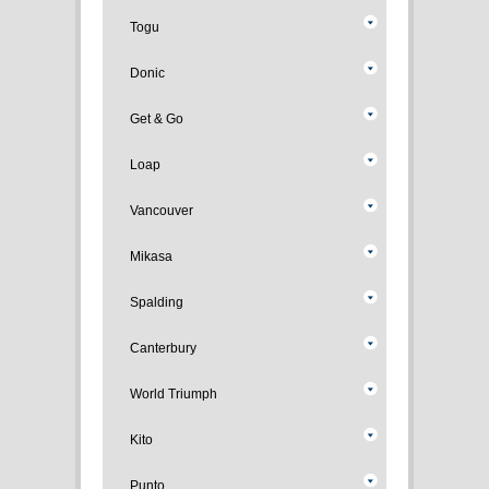
Togu
Donic
Get & Go
Loap
Vancouver
Mikasa
Spalding
Canterbury
World Triumph
Kito
Punto