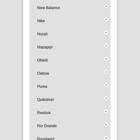
New Balance
Nike
Norah
Napapijri
ONeill
Oxbow
Puma
Quiksilver
Reebok
Rio Grande
Rossignol