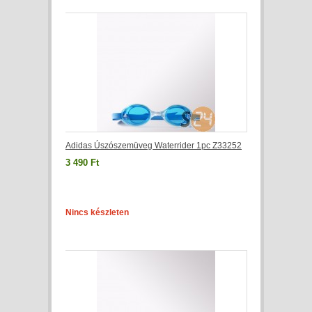
Adidas Úszószemüveg Waterrider 1pc Z33252
3 490 Ft
Nincs készleten