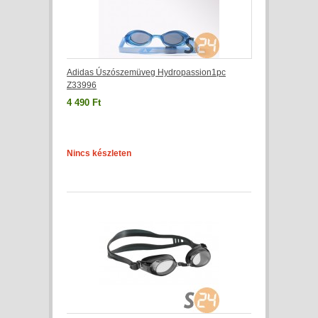
Adidas Úszószemüveg Hydropassion1pc
Z33996
4 490 Ft
Nincs készleten