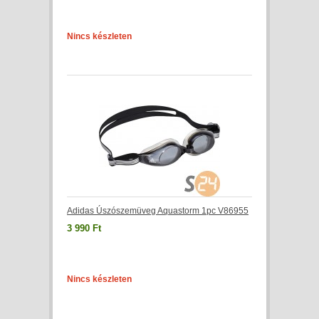
Nincs készleten
Adidas Úszószemüveg Aquastorm 1pc V86955
3 990 Ft
Nincs készleten