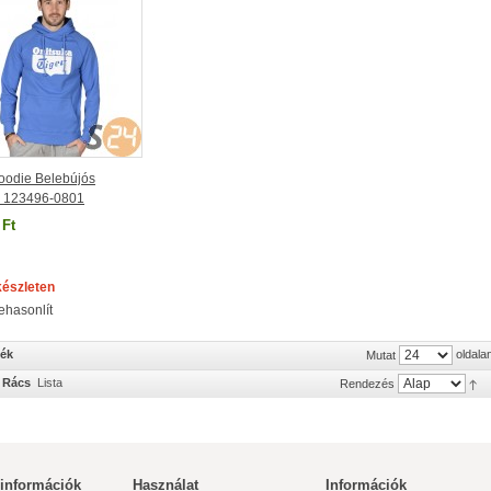
oodie Belebújós
r 123496-0801
 Ft
készleten
ehasonlít
mék
oldala
Mutat
Rács
Lista
Rendezés
 információk
Használat
Információk