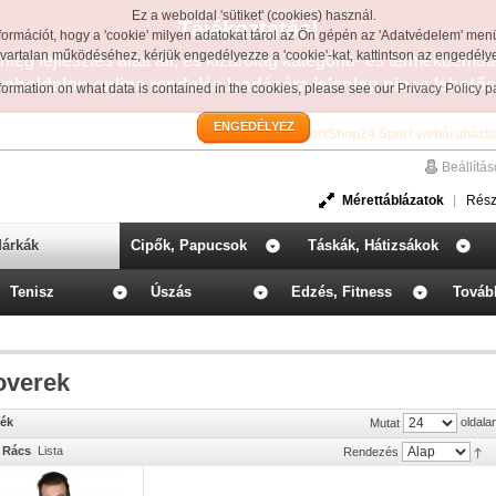
Ez a weboldal 'sütiket' (cookies) használ.
Tájékoztatás!
formációt, hogy a 'cookie' milyen adatokat tárol az Ön gépén az 'Adatvédelem' men
avartalan működéséhez, kérjük engedélyezze a 'cookie'-kat, kattintson az engedél
leg fejlesztés alatt áll, és kizárólag kategória- és termékbemut
weboldalon online rendelés leadására jelenleg nincs lehetős
information on what data is contained in the cookies, please see our
Privacy Policy 
ENGEDÉLYEZ
Üdvözöljük a SportShop24 Sport webáruházb
Beállítá
Mérettáblázatok
Rész
árkák
Cipők, Papucsok
Táskák, Hátizsákok
Tenisz
Úszás
Edzés, Fitness
Továb
overek
mék
oldala
Mutat
Rács
Lista
Rendezés