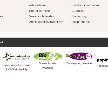
Adatvédelem
Szállítási információk
Eredeti termékek
Garancia
ek
Vásárlási feltételek
Elállási jog
Adattovábbítási nyilatkozat
Linkpartnerek
ed.
Bioélelmiszerek,
Babaápolás, pelenkák
Vászonképek és saját
Irodasz
vitaminok
fotóból vászonkép