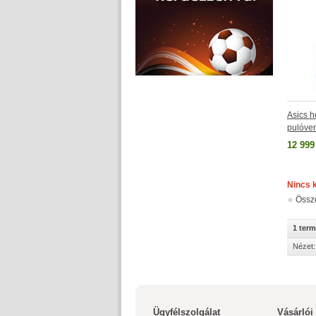
Asics h
pulóve
12 999
Nincs 
Össz
1 ter
Nézet:
Ügyfélszolgálat
Vásárlói