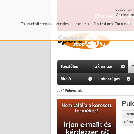
További a in
Az oldal z
Ez a weboldal jelen
A 
This website requires cookies to provide all of its features. For more 
Kezdőlap
Kiárusítás
M
Akció
Labdarúgás
/
/
/
/
Puloverek
Pul
1 ter
Nézet: