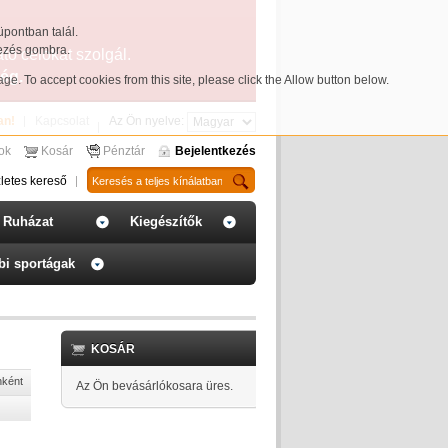
üpontban talál.
yezés gombra.
ató célokat szolgál.
ég.
page
. To accept cookies from this site, please click the Allow button below.
an!
Kapcsolat
Az Ön nyelve:
sok
Kosár
Pénztár
Bejelentkezés
letes kereső
Ruházat
Kiegészítők
bi sportágak
KOSÁR
nként
Az Ön bevásárlókosara üres.