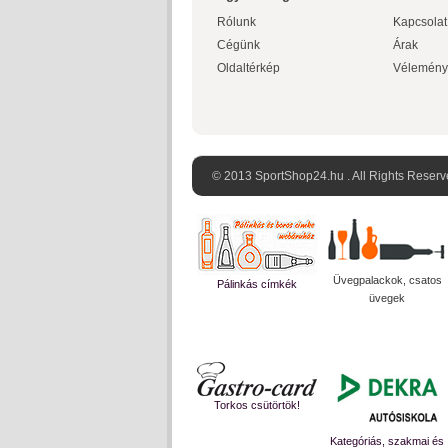
Rólunk
Kapcsolat
Cégünk
Árak
Oldaltérkép
Vélemény
© 2013 SportShop24.hu . All Rights Reserv
Üvegpalackok, csatos
Pálinkás címkék
üvegek
Torkos csütörtök!
Kategóriás, szakmai és