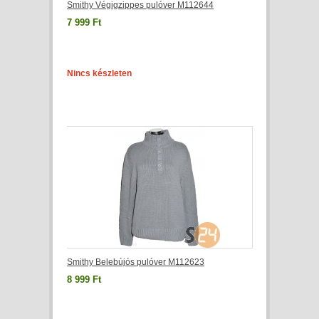
Smithy Végigzippes pulóver M112644
7 999 Ft
Nincs készleten
Smithy Belebújós pulóver M112623
8 999 Ft