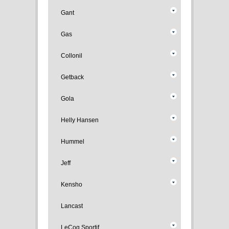
Gant
Gas
Collonil
Getback
Gola
Helly Hansen
Hummel
Jeff
Kensho
Lancast
LeCoq Sportif