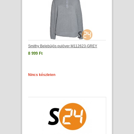
Smithy Belebújós pulóver M112623-GREY
8 999 Ft
Nincs készleten