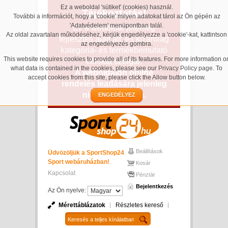
Ez a weboldal 'sütiket' (cookies) használ.
Tájékoztatás!
További a információt, hogy a 'cookie' milyen adatokat tárol az Ön gépén az
'Adatvédelem' menüpontban talál.
Ez a weboldal jelenleg
Az oldal zavartalan működéséhez, kérjük engedélyezze a 'cookie'-kat, kattintson
fejlesztés alatt áll, és kizárólag
az engedélyezés gombra.
kategória- és termékbemutató
This website requires cookies to provide all of its features. For more information o
célokat szolgál.
what data is contained in the cookies, please see our
Privacy Policy page
. To
A weboldalon online
accept cookies from this site, please click the Allow button below.
rendelés leadására jelenleg
nincs lehetőség.
ENGEDÉLYEZ
Beállítások
Üdvözöljük a SportShop24
Sport webáruházban!
Kosár
Kapcsolat
Pénztár
Bejelentkezés
Az Ön nyelve:
Mérettáblázatok
Részletes kereső