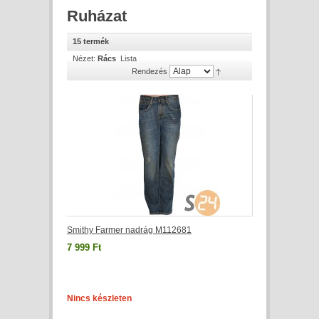
Ruházat
15 termék
Nézet:
Rács
Lista
Rendezés
Smithy Farmer nadrág M112681
7 999 Ft
Nincs készleten