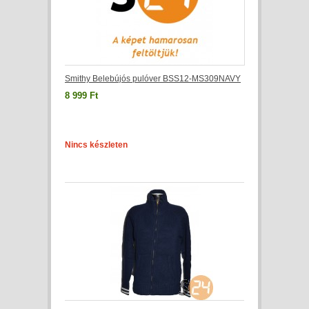
Smithy Belebújós pulóver BSS12-MS309NAVY
8 999 Ft
Nincs készleten