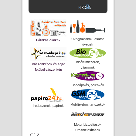
Üvegpalackok, csatos
Pálinkás címkék
üvegek
Bioélelmiszerek,
Vászonképek és saját
vitaminok
fotóból vászonkép
Babaápolás, pelenkák
Mobiltelefon, tartozékok
Irodaszerek, papírok
Motor biztosítások
Utasbiztosítások