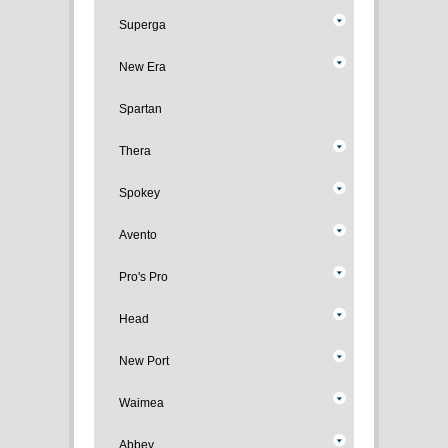
Superga
New Era
Spartan
Thera
Spokey
Avento
Pro's Pro
Head
New Port
Waimea
Abbey