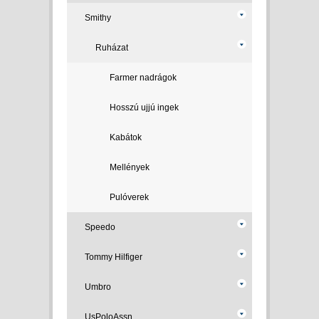
Smithy
Ruházat
Farmer nadrágok
Hosszú ujjú ingek
Kabátok
Mellények
Pulóverek
Speedo
Tommy Hilfiger
Umbro
UsPoloAssn