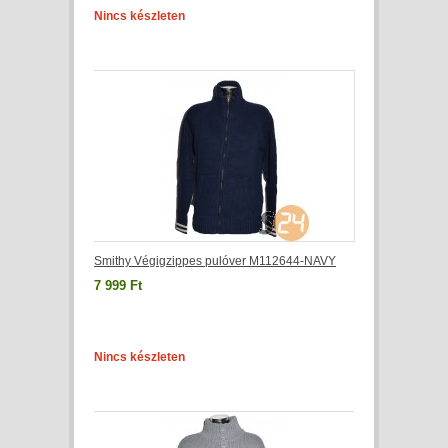
Nincs készleten
Smithy Végigzippes pulóver M112644-NAVY
7 999 Ft
Nincs készleten