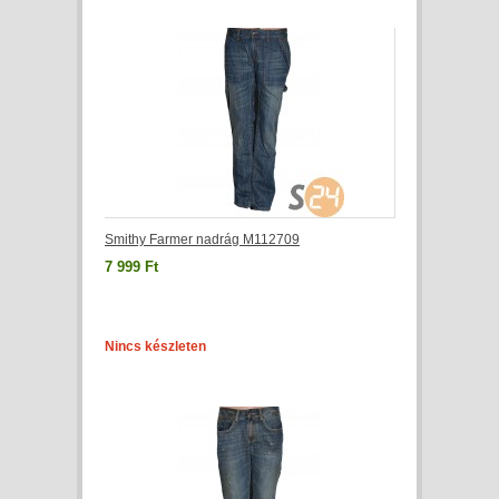
Smithy Farmer nadrág M112709
7 999 Ft
Nincs készleten