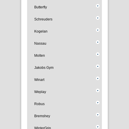
Butterfly
Schreuders
Kogelan
Nassau
Molten
Jakobs Gym
Winart
Weplay
Robus
Bremshey
WinterGrip