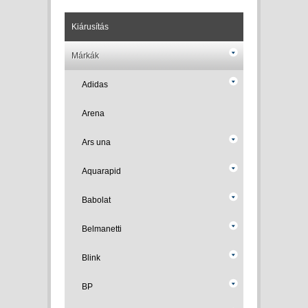
Kiárusítás
Márkák
Adidas
Arena
Ars una
Aquarapid
Babolat
Belmanetti
Blink
BP