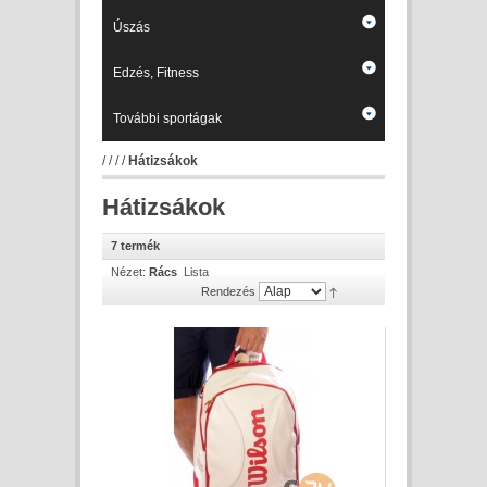
Úszás
Edzés, Fitness
További sportágak
/
/
/
/
Hátizsákok
Hátizsákok
7 termék
Nézet:
Rács
Lista
Rendezés