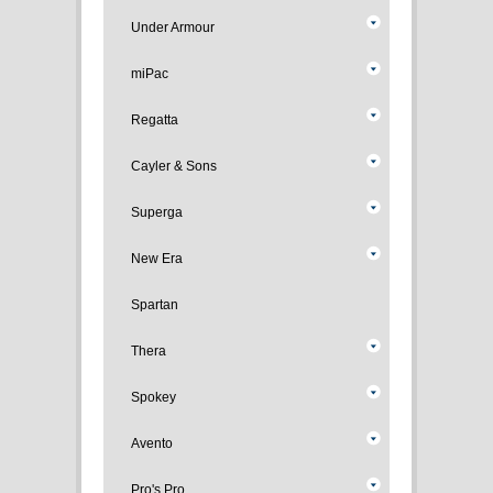
Under Armour
miPac
Regatta
Cayler & Sons
Superga
New Era
Spartan
Thera
Spokey
Avento
Pro's Pro