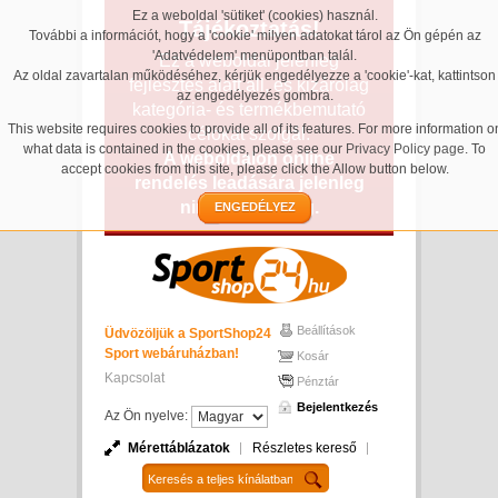
Ez a weboldal 'sütiket' (cookies) használ.
Tájékoztatás!
További a információt, hogy a 'cookie' milyen adatokat tárol az Ön gépén az
'Adatvédelem' menüpontban talál.
Ez a weboldal jelenleg
Az oldal zavartalan működéséhez, kérjük engedélyezze a 'cookie'-kat, kattintson
fejlesztés alatt áll, és kizárólag
az engedélyezés gombra.
kategória- és termékbemutató
This website requires cookies to provide all of its features. For more information o
célokat szolgál.
what data is contained in the cookies, please see our
Privacy Policy page
. To
A weboldalon online
accept cookies from this site, please click the Allow button below.
rendelés leadására jelenleg
nincs lehetőség.
ENGEDÉLYEZ
Beállítások
Üdvözöljük a SportShop24
Sport webáruházban!
Kosár
Kapcsolat
Pénztár
Bejelentkezés
Az Ön nyelve:
Mérettáblázatok
Részletes kereső