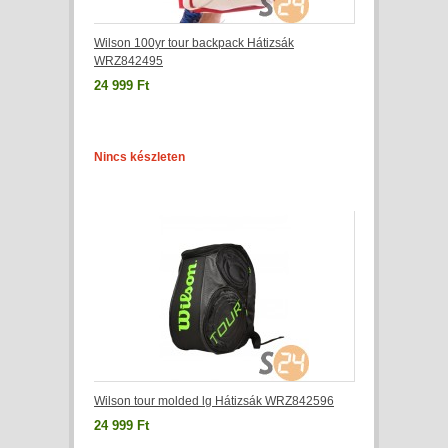
Wilson 100yr tour backpack Hátizsák
WRZ842495
24 999 Ft
Nincs készleten
Wilson tour molded lg Hátizsák WRZ842596
24 999 Ft