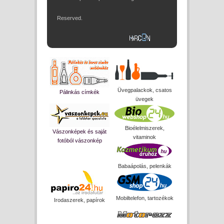
Reserved.
Üvegpalackok, csatos
Pálinkás címkék
üvegek
Bioélelmiszerek,
Vászonképek és saját
vitaminok
fotóból vászonkép
Babaápolás, pelenkák
Mobiltelefon, tartozékok
Irodaszerek, papírok