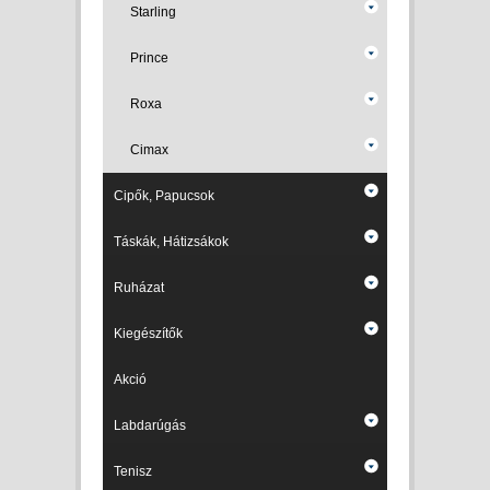
Starling
Prince
Roxa
Cimax
Cipők, Papucsok
Táskák, Hátizsákok
Ruházat
Kiegészítők
Akció
Labdarúgás
Tenisz