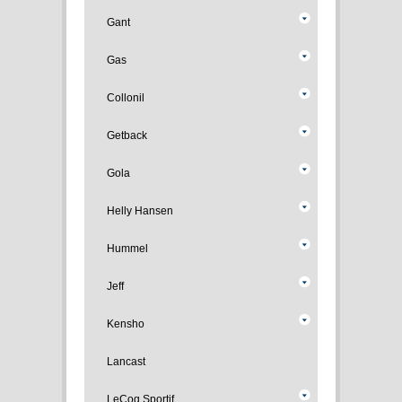
Gant
Gas
Collonil
Getback
Gola
Helly Hansen
Hummel
Jeff
Kensho
Lancast
LeCoq Sportif