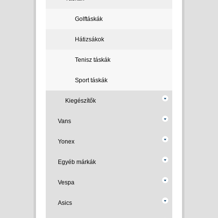
Golftáskák
Hátizsákok
Tenisz táskák
Sport táskák
Kiegészítők
Vans
Yonex
Egyéb márkák
Vespa
Asics