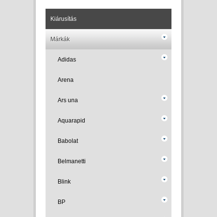
Kiárusítás
Márkák
Adidas
Arena
Ars una
Aquarapid
Babolat
Belmanetti
Blink
BP