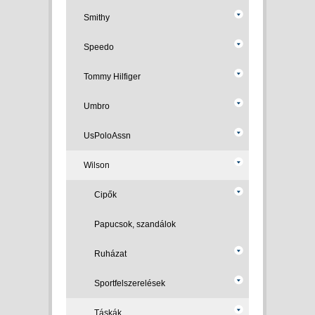
Smithy
Speedo
Tommy Hilfiger
Umbro
UsPoloAssn
Wilson
Cipők
Papucsok, szandálok
Ruházat
Sportfelszerelések
Táskák