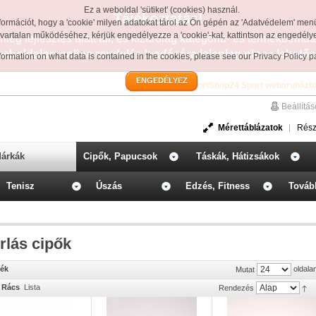
Ez a weboldal 'sütiket' (cookies) használ.
Tájékoztatás!
formációt, hogy a 'cookie' milyen adatokat tárol az Ön gépén az 'Adatvédelem' men
avartalan működéséhez, kérjük engedélyezze a 'cookie'-kat, kattintson az engedél
leg fejlesztés alatt áll, és kizárólag kategória- és termékbemut
weboldalon online rendelés leadására jelenleg nincs lehetős
information on what data is contained in the cookies, please see our
Privacy Policy 
ENGEDÉLYEZ
Üdvözöljük a SportShop24 Sport webáruházb
Beállítá
Mérettáblázatok
Rész
árkák
Cipők, Papucsok
Táskák, Hátizsákok
Tenisz
Úszás
Edzés, Fitness
Továb
rlás cipők
mék
oldala
Mutat
Rács
Lista
Rendezés