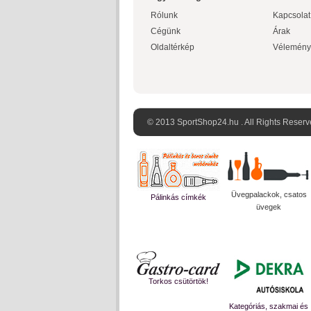
Rólunk
Kapcsolat
Cégünk
Árak
Oldaltérkép
Vélemény
© 2013 SportShop24.hu . All Rights Reserv
Üvegpalackok, csatos
Pálinkás címkék
üvegek
Torkos csütörtök!
Kategóriás, szakmai és