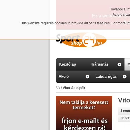
További a in
Az oldal z
Ez a weboldal jelen
A 
This website requires cookies to provide all of its features. For more 
Kezdőlap
Kiárusítás
M
Akció
Labdarúgás
/
/
/
/
Vitorlás cipők
Vito
3 ter
Nézet: