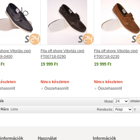
 shore Vitorlás cipö
Fila off shore Vitorlás cipö
Fila off shore Vitorlás cipö
8-0400
FT00718-0290
FT00718-0230
 Ft
19 999 Ft
19 999 Ft
készleten
Nincs készleten
Nincs készleten
ehasonlít
Összehasonlít
Összehasonlít
mék
oldala
Mutat
Rács
Lista
Rendezés
 információk
Használat
Információk