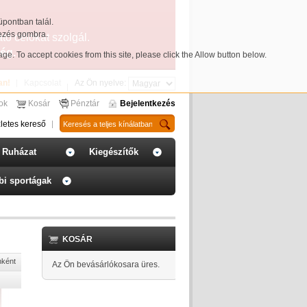
üpontban talál.
yezés gombra.
ató célokat szolgál.
ég.
page
. To accept cookies from this site, please click the Allow button below.
an!
Kapcsolat
Az Ön nyelve:
sok
Kosár
Pénztár
Bejelentkezés
letes kereső
Ruházat
Kiegészítők
bi sportágak
KOSÁR
nként
Az Ön bevásárlókosara üres.