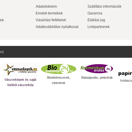
Adatvédelem
Szállítási információk
Eredeti termékek
Garancia
ek
Vásárlási feltételek
Elállási jog
Adattovábbítási nyilatkozat
Linkpartnerek
ed.
Bioélelmiszerek,
Babaápolás, pelenkák
Vászonképek és saját
Irodasz
vitaminok
fotóból vászonkép