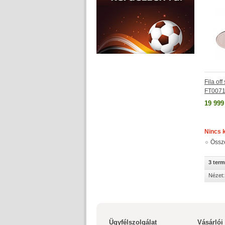
Fila off
FT0071
19 999
Nincs 
Össz
3 ter
Nézet:
Ügyfélszolgálat
Vásárlói