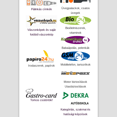
Üvegpalackok, csatos
Pálinkás címkék
üvegek
Bioélelmiszerek,
Vászonképek és saját
vitaminok
fotóból vászonkép
Babaápolás, pelenkák
Mobiltelefon, tartozékok
Irodaszerek, papírok
Motor biztosítások
Utasbiztosítások
Torkos csütörtök!
Kategóriás, szakmai és
hatósági képzések