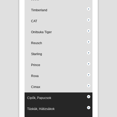
Timberland
CAT
Onitsuka Tiger
Reusch
Starling
Prince
Roxa
Cimax
Cipők, Papucsok
Táskák, Hátizsákok