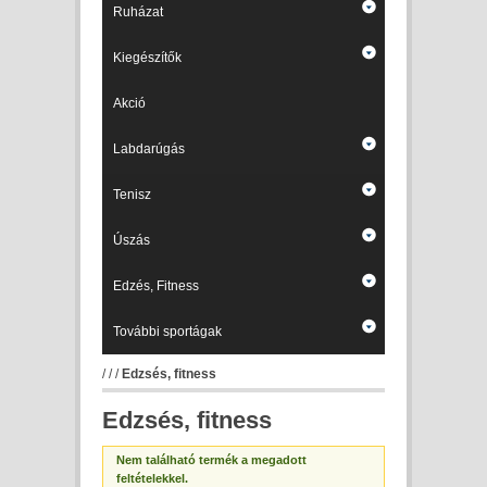
Ruházat
Kiegészítők
Akció
Labdarúgás
Tenisz
Úszás
Edzés, Fitness
További sportágak
/
/
/
Edzsés, fitness
Edzsés, fitness
Nem található termék a megadott
feltételekkel.