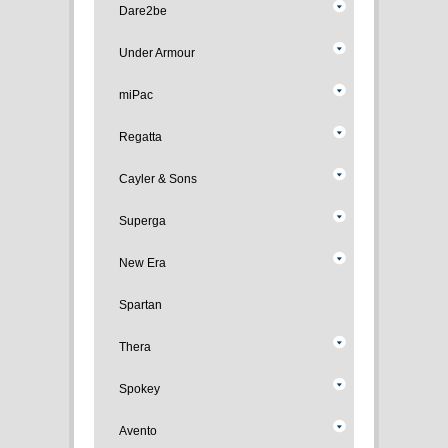
Dare2be
Under Armour
miPac
Regatta
Cayler & Sons
Superga
New Era
Spartan
Thera
Spokey
Avento