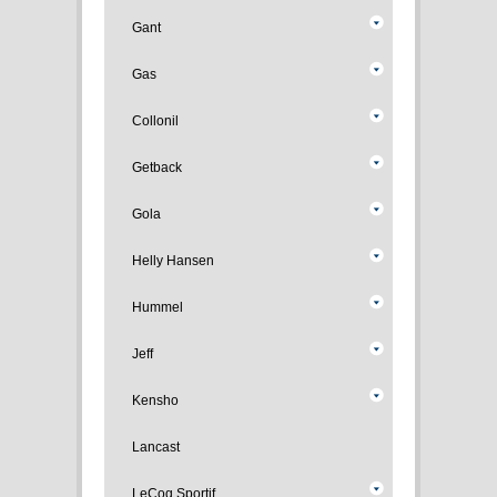
Gant
Gas
Collonil
Getback
Gola
Helly Hansen
Hummel
Jeff
Kensho
Lancast
LeCoq Sportif