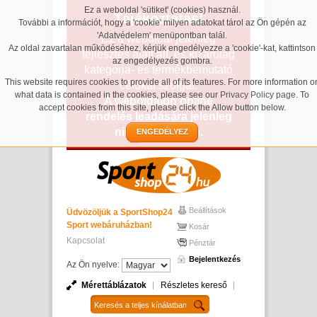
Ez a weboldal 'sütiket' (cookies) használ.
Tájékoztatás!
További a információt, hogy a 'cookie' milyen adatokat tárol az Ön gépén az
'Adatvédelem' menüpontban talál.
Ez a weboldal jelenleg
Az oldal zavartalan működéséhez, kérjük engedélyezze a 'cookie'-kat, kattintson
fejlesztés alatt áll, és kizárólag
az engedélyezés gombra.
kategória- és termékbemutató
This website requires cookies to provide all of its features. For more information o
célokat szolgál.
what data is contained in the cookies, please see our
Privacy Policy page
. To
A weboldalon online
accept cookies from this site, please click the Allow button below.
rendelés leadására jelenleg
nincs lehetőség.
ENGEDÉLYEZ
Beállítások
Üdvözöljük a SportShop24
Sport webáruházban!
Kosár
Kapcsolat
Pénztár
Bejelentkezés
Az Ön nyelve:
Mérettáblázatok
Részletes kereső