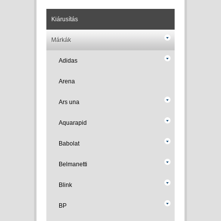
Kiárusítás
Márkák
Adidas
Arena
Ars una
Aquarapid
Babolat
Belmanetti
Blink
BP