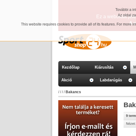
További a in
Az oldal z
Ez a weboldal jelen
A 
This website requires cookies to provide all of its features. For more 
Kezdőlap
Kiárusítás
M
Akció
Labdarúgás
/
/
/
/
Bakancs
Bak
9 ter
Nézet: