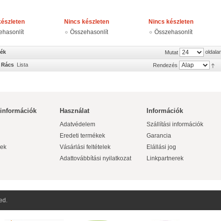
készleten
Nincs készleten
Nincs készleten
ehasonlít
Összehasonlít
Összehasonlít
mék
oldala
Mutat
Rács
Lista
Rendezés
 információk
Használat
Információk
Adatvédelem
Szállítási információk
Eredeti termékek
Garancia
ek
Vásárlási feltételek
Elállási jog
Adattovábbítási nyilatkozat
Linkpartnerek
ed.