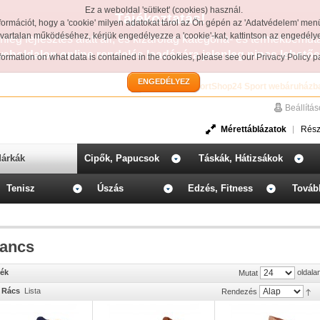
Ez a weboldal 'sütiket' (cookies) használ.
Tájékoztatás!
formációt, hogy a 'cookie' milyen adatokat tárol az Ön gépén az 'Adatvédelem' men
avartalan működéséhez, kérjük engedélyezze a 'cookie'-kat, kattintson az engedél
leg fejlesztés alatt áll, és kizárólag kategória- és termékbemut
weboldalon online rendelés leadására jelenleg nincs lehetős
information on what data is contained in the cookies, please see our
Privacy Policy 
ENGEDÉLYEZ
Üdvözöljük a SportShop24 Sport webáruházb
Beállítá
Mérettáblázatok
Rész
árkák
Cipők, Papucsok
Táskák, Hátizsákok
Tenisz
Úszás
Edzés, Fitness
Továb
ancs
mék
oldala
Mutat
Rács
Lista
Rendezés