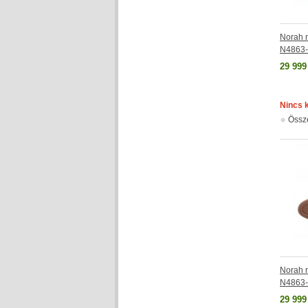
Norah 
N4863
29 999
Nincs 
Össz
Norah 
N4863
29 999