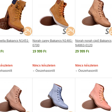
bella Bakancs N1451-
Norah carey Bakancs N1481-
Norah norah cipő Bakancs
0700
N4863-0120
 Ft
19 999 Ft
29 999 Ft
készleten
Nincs készleten
Nincs készleten
ehasonlít
Összehasonlít
Összehasonlít