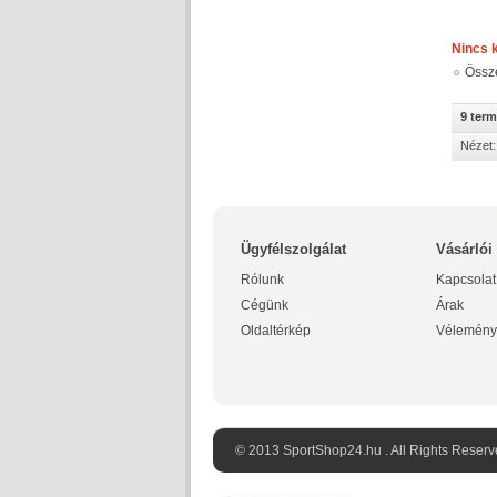
Nincs 
Össz
9 ter
Nézet:
Ügyfélszolgálat
Vásárlói
Rólunk
Kapcsolat
Cégünk
Árak
Oldaltérkép
Vélemény
© 2013 SportShop24.hu . All Rights Reserv