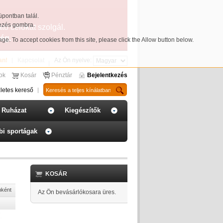
üpontban talál.
yezés gombra.
ató célokat szolgál.
ég.
page
. To accept cookies from this site, please click the Allow button below.
an!
Kapcsolat
Az Ön nyelve:
sok
Kosár
Pénztár
Bejelentkezés
letes kereső
Ruházat
Kiegészítők
bi sportágak
KOSÁR
nként
Az Ön bevásárlókosara üres.