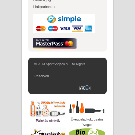
Elállási jog
Linkpartnerek
© 2013 SportShop24.hu . All Rights
Reserved.
Üvegpalackok, csatos
Pálinkás címkék
üvegek