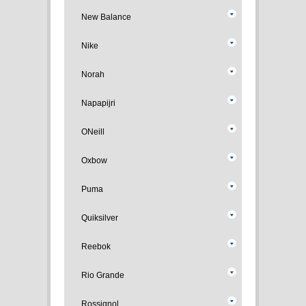
New Balance
Nike
Norah
Napapijri
ONeill
Oxbow
Puma
Quiksilver
Reebok
Rio Grande
Rossignol