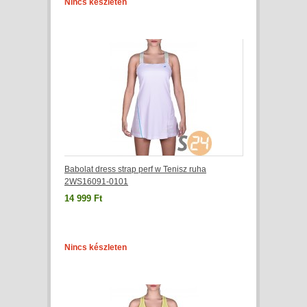
Nincs készleten
Babolat dress strap perf w Tenisz ruha
2WS16091-0101
14 999 Ft
Nincs készleten