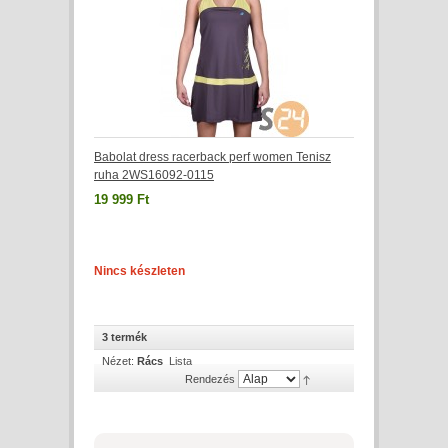
Babolat dress racerback perf women Tenisz
ruha 2WS16092-0115
19 999 Ft
Nincs készleten
3 termék
Nézet:
Rács
Lista
Rendezés