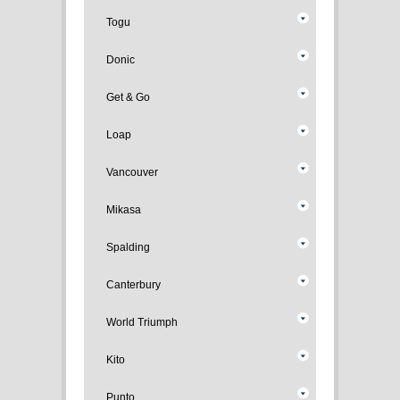
Togu
Donic
Get & Go
Loap
Vancouver
Mikasa
Spalding
Canterbury
World Triumph
Kito
Punto