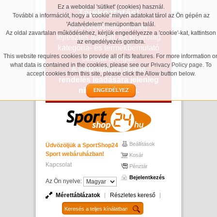
Ez a weboldal 'sütiket' (cookies) használ.
Tájékoztatás!
További a információt, hogy a 'cookie' milyen adatokat tárol az Ön gépén az
'Adatvédelem' menüpontban talál.
Ez a weboldal jelenleg
Az oldal zavartalan működéséhez, kérjük engedélyezze a 'cookie'-kat, kattintson
fejlesztés alatt áll, és kizárólag
az engedélyezés gombra.
kategória- és termékbemutató
This website requires cookies to provide all of its features. For more information o
célokat szolgál.
what data is contained in the cookies, please see our
Privacy Policy page
. To
A weboldalon online
accept cookies from this site, please click the Allow button below.
rendelés leadására jelenleg
nincs lehetőség.
ENGEDÉLYEZ
Beállítások
Üdvözöljük a SportShop24
Sport webáruházban!
Kosár
Kapcsolat
Pénztár
Bejelentkezés
Az Ön nyelve:
Mérettáblázatok
Részletes kereső