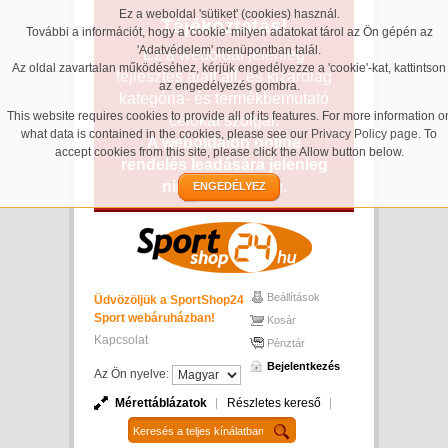
Ez a weboldal 'sütiket' (cookies) használ.
Tájékoztatás!
További a információt, hogy a 'cookie' milyen adatokat tárol az Ön gépén az
'Adatvédelem' menüpontban talál.
Ez a weboldal jelenleg
Az oldal zavartalan működéséhez, kérjük engedélyezze a 'cookie'-kat, kattintson
fejlesztés alatt áll, és kizárólag
az engedélyezés gombra.
kategória- és termékbemutató
This website requires cookies to provide all of its features. For more information o
célokat szolgál.
what data is contained in the cookies, please see our
Privacy Policy page
. To
A weboldalon online
accept cookies from this site, please click the Allow button below.
rendelés leadására jelenleg
nincs lehetőség.
ENGEDÉLYEZ
Beállítások
Üdvözöljük a SportShop24
Sport webáruházban!
Kosár
Kapcsolat
Pénztár
Bejelentkezés
Az Ön nyelve:
Mérettáblázatok
Részletes kereső