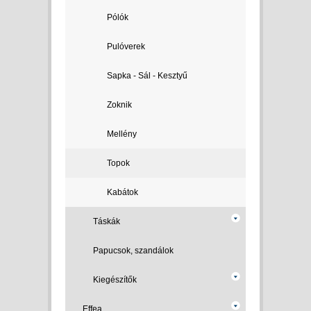
Pólók
Pulóverek
Sapka - Sál - Kesztyű
Zoknik
Mellény
Topok
Kabátok
Táskák
Papucsok, szandálok
Kiegészítők
Effea