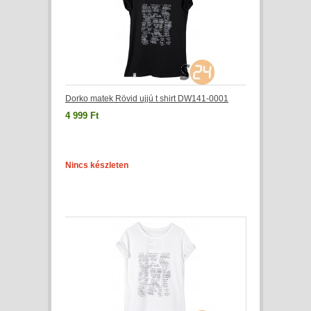
Dorko matek Rövid ujjú t shirt DW141-0001
4 999 Ft
Nincs készleten