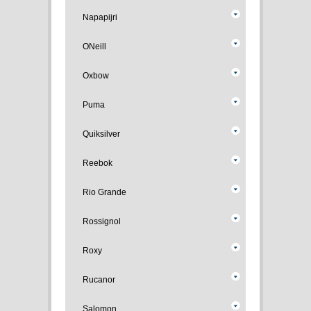
Napapijri
ONeill
Oxbow
Puma
Quiksilver
Reebok
Rio Grande
Rossignol
Roxy
Rucanor
Salomon