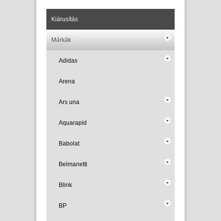
Kiárusítás
Márkák
Adidas
Arena
Ars una
Aquarapid
Babolat
Belmanetti
Blink
BP