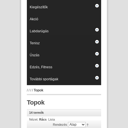
Kiegészítők
Akció
Labdarúgás
Tenisz
Úszás
Edzés, Fitness
További sportágak
/
/
/
/
Topok
Topok
14 termék
Nézet:
Rács
Lista
Rendezés