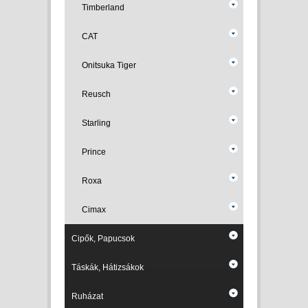
Timberland
CAT
Onitsuka Tiger
Reusch
Starling
Prince
Roxa
Cimax
Cipők, Papucsok
Táskák, Hátizsákok
Ruházat