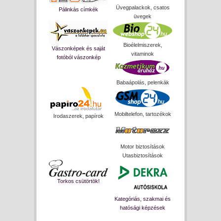
Üvegpalackok, csatos
Pálinkás címkék
üvegek
Bioélelmiszerek,
Vászonképek és saját
vitaminok
fotóból vászonkép
Babaápolás, pelenkák
Mobiltelefon, tartozékok
Irodaszerek, papírok
Motor biztosítások
Utasbiztosítások
Torkos csütörtök!
Kategóriás, szakmai és
hatósági képzések