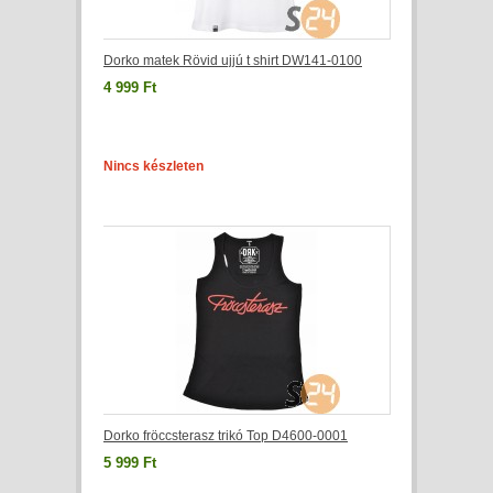
Dorko matek Rövid ujjú t shirt DW141-0100
4 999 Ft
Nincs készleten
Dorko fröccsterasz trikó Top D4600-0001
5 999 Ft