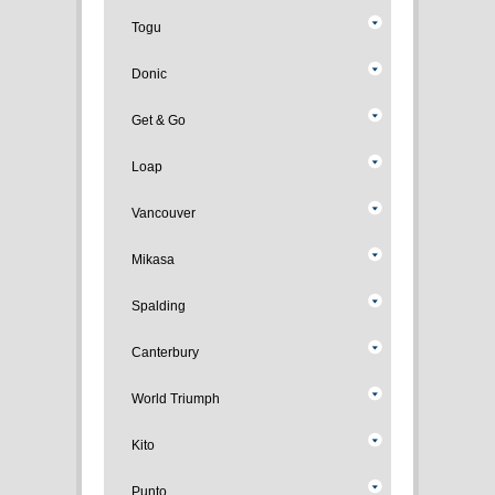
Togu
Donic
Get & Go
Loap
Vancouver
Mikasa
Spalding
Canterbury
World Triumph
Kito
Punto