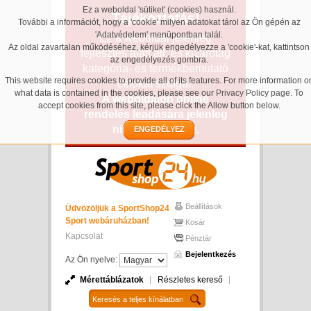
Ez a weboldal 'sütiket' (cookies) használ.
Tájékoztatás!
További a információt, hogy a 'cookie' milyen adatokat tárol az Ön gépén az
'Adatvédelem' menüpontban talál.
Ez a weboldal jelenleg
Az oldal zavartalan működéséhez, kérjük engedélyezze a 'cookie'-kat, kattintson
fejlesztés alatt áll, és kizárólag
az engedélyezés gombra.
kategória- és termékbemutató
This website requires cookies to provide all of its features. For more information o
célokat szolgál.
what data is contained in the cookies, please see our
Privacy Policy page
. To
A weboldalon online
accept cookies from this site, please click the Allow button below.
rendelés leadására jelenleg
nincs lehetőség.
ENGEDÉLYEZ
Beállítások
Üdvözöljük a SportShop24
Sport webáruházban!
Kosár
Kapcsolat
Pénztár
Bejelentkezés
Az Ön nyelve:
Mérettáblázatok
Részletes kereső