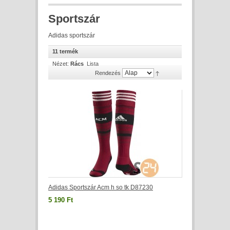
Sportszár
Adidas sportszár
11 termék
Nézet:
Rács
Lista
Rendezés
Adidas Sportszár Acm h so tk D87230
5 190 Ft