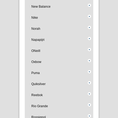
New Balance
Nike
Norah
Napapijri
ONeill
Oxbow
Puma
Quiksilver
Reebok
Rio Grande
Rossignol