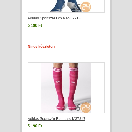
Adidas Sportszár Fcb a so F77181
5 190 Ft
Nincs készleten
Adidas Sportszár Real a so M37317
5 190 Ft