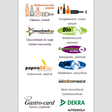
Üvegpalackok, csatos
Pálinkás címkék
üvegek
Bioélelmiszerek,
Vászonképek és saját
vitaminok
fotóból vászonkép
Babaápolás, pelenkák
Mobiltelefon, tartozékok
Irodaszerek, papírok
Motor biztosítások
Utasbiztosítások
Torkos csütörtök!