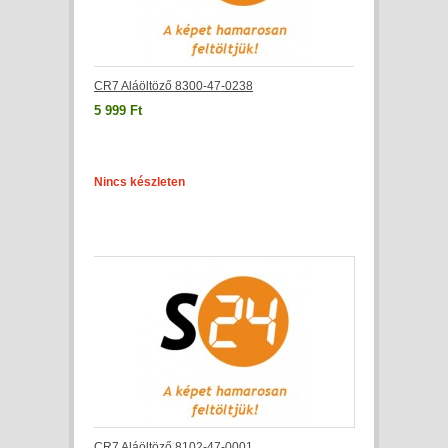
CR7 Aláöltöző 8300-47-0238
5 999 Ft
Nincs készleten
CR7 Aláöltöző 8102-47-0001