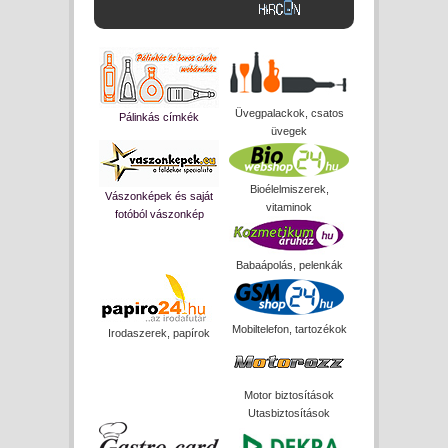
Üvegpalackok, csatos
Pálinkás címkék
üvegek
Bioélelmiszerek,
Vászonképek és saját
vitaminok
fotóból vászonkép
Babaápolás, pelenkák
Mobiltelefon, tartozékok
Irodaszerek, papírok
Motor biztosítások
Utasbiztosítások