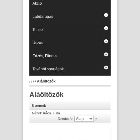
Akció
Labdarúgás
Tenisz
Úszás
Edzés, Fitness
További sportágak
/
/
/
/
Aláöltözők
Aláöltözők
8 termék
Nézet:
Rács
Lista
Rendezés