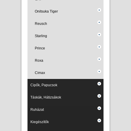
Onitsuka Tiger
Reusch
Starling
Prince
Roxa
Cimax
Cipők, Papucsok
Táskák, Hátizsákok
Ruházat
Kiegészítők