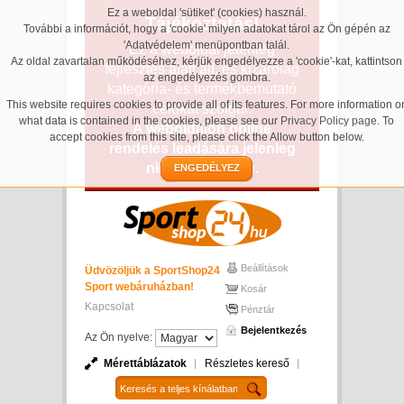
Ez a weboldal 'sütiket' (cookies) használ.
Tájékoztatás!
További a információt, hogy a 'cookie' milyen adatokat tárol az Ön gépén az
'Adatvédelem' menüpontban talál.
Ez a weboldal jelenleg
Az oldal zavartalan működéséhez, kérjük engedélyezze a 'cookie'-kat, kattintson
fejlesztés alatt áll, és kizárólag
az engedélyezés gombra.
kategória- és termékbemutató
This website requires cookies to provide all of its features. For more information o
célokat szolgál.
what data is contained in the cookies, please see our
Privacy Policy page
. To
A weboldalon online
accept cookies from this site, please click the Allow button below.
rendelés leadására jelenleg
nincs lehetőség.
ENGEDÉLYEZ
Beállítások
Üdvözöljük a SportShop24
Sport webáruházban!
Kosár
Kapcsolat
Pénztár
Bejelentkezés
Az Ön nyelve:
Mérettáblázatok
Részletes kereső