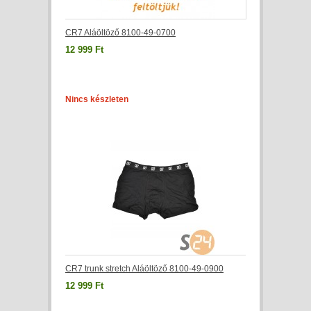
CR7 Aláöltöző 8100-49-0700
12 999 Ft
Nincs készleten
CR7 trunk stretch Aláöltöző 8100-49-0900
12 999 Ft