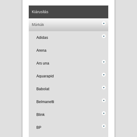
Kiárusítás
Márkák
Adidas
Arena
Ars una
Aquarapid
Babolat
Belmanetti
Blink
BP