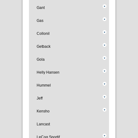
Gant
Gas
Collonil
Getback
Gola
Helly Hansen
Hummel
Jeff
Kensho
Lancast
LeCoq Sportif