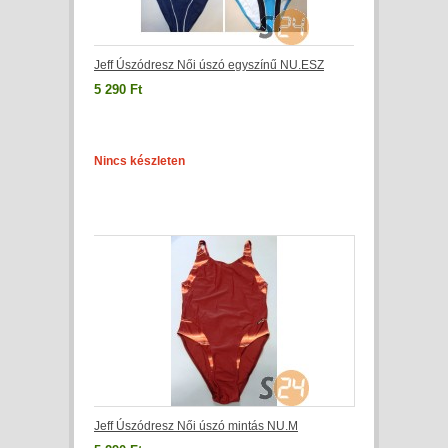
Jeff Úszódresz Női úszó egyszínű NU.ESZ
5 290 Ft
Nincs készleten
Jeff Úszódresz Női úszó mintás NU.M