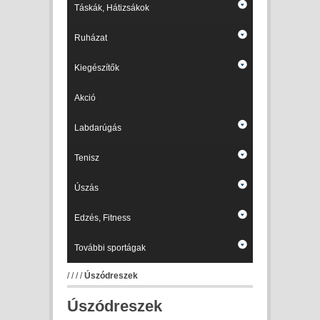
Táskák, Hátizsákok
Ruházat
Kiegészítők
Akció
Labdarúgás
Tenisz
Úszás
Edzés, Fitness
További sportágak
/
/
/
/
Úszódreszek
Úszódreszek