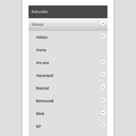
Kiárusítás
Márkák
Adidas
Arena
Ars una
Aquarapid
Babolat
Belmanetti
Blink
BP