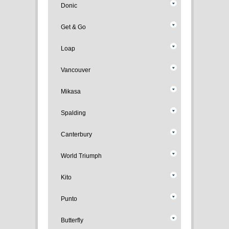
Donic
Get & Go
Loap
Vancouver
Mikasa
Spalding
Canterbury
World Triumph
Kito
Punto
Butterfly