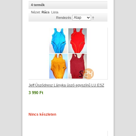
4 termék
Nézet:
Rács
Lista
Rendezés
Jeff Úszódresz Lányka úszó egyszínű LU.ESZ
3 990 Ft
Nincs készleten