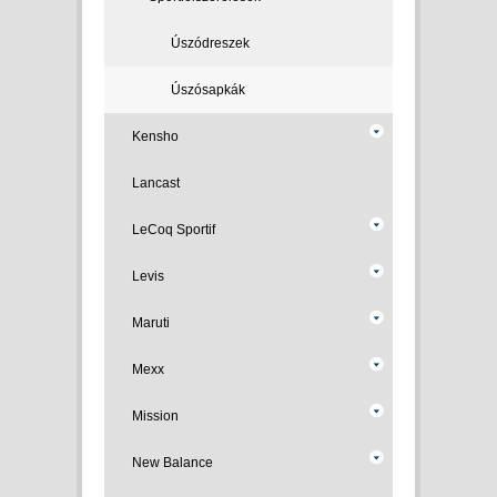
Úszódreszek
Úszósapkák
Kensho
Lancast
LeCoq Sportif
Levis
Maruti
Mexx
Mission
New Balance