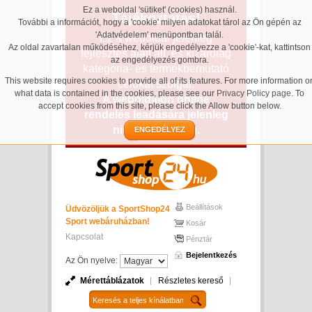
Ez a weboldal 'sütiket' (cookies) használ.
Tájékoztatás!
További a információt, hogy a 'cookie' milyen adatokat tárol az Ön gépén az
'Adatvédelem' menüpontban talál.
Ez a weboldal jelenleg
Az oldal zavartalan működéséhez, kérjük engedélyezze a 'cookie'-kat, kattintson
fejlesztés alatt áll, és kizárólag
az engedélyezés gombra.
kategória- és termékbemutató
This website requires cookies to provide all of its features. For more information o
célokat szolgál.
what data is contained in the cookies, please see our
Privacy Policy page
. To
A weboldalon online
accept cookies from this site, please click the Allow button below.
rendelés leadására jelenleg
nincs lehetőség.
ENGEDÉLYEZ
Beállítások
Üdvözöljük a SportShop24
Sport webáruházban!
Kosár
Kapcsolat
Pénztár
Bejelentkezés
Az Ön nyelve:
Mérettáblázatok
Részletes kereső