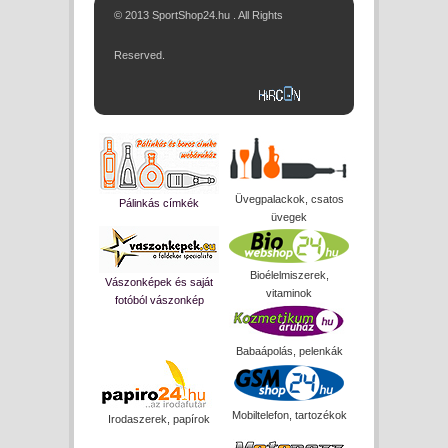
© 2013 SportShop24.hu . All Rights
Reserved.
Üvegpalackok, csatos
Pálinkás címkék
üvegek
Bioélelmiszerek,
Vászonképek és saját
vitaminok
fotóból vászonkép
Babaápolás, pelenkák
Mobiltelefon, tartozékok
Irodaszerek, papírok