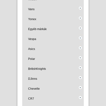
Vans
Yonex
Egyéb márkák
Vespa
Asics
Polar
BritishKnights
DJinns
Chevelle
CR7