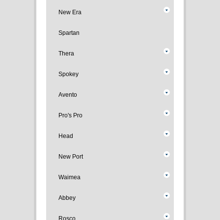
New Era
Spartan
Thera
Spokey
Avento
Pro's Pro
Head
New Port
Waimea
Abbey
Rosco