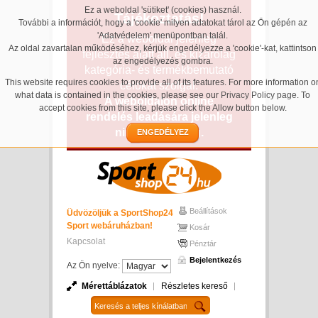
Ez a weboldal 'sütiket' (cookies) használ.
Tájékoztatás!
További a információt, hogy a 'cookie' milyen adatokat tárol az Ön gépén az
'Adatvédelem' menüpontban talál.
Ez a weboldal jelenleg
Az oldal zavartalan működéséhez, kérjük engedélyezze a 'cookie'-kat, kattintson
fejlesztés alatt áll, és kizárólag
az engedélyezés gombra.
kategória- és termékbemutató
This website requires cookies to provide all of its features. For more information o
célokat szolgál.
what data is contained in the cookies, please see our
Privacy Policy page
. To
A weboldalon online
accept cookies from this site, please click the Allow button below.
rendelés leadására jelenleg
nincs lehetőség.
ENGEDÉLYEZ
Beállítások
Üdvözöljük a SportShop24
Sport webáruházban!
Kosár
Kapcsolat
Pénztár
Bejelentkezés
Az Ön nyelve:
Mérettáblázatok
Részletes kereső