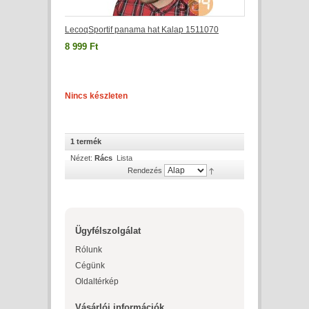
LecoqSportif panama hat Kalap 1511070
8 999 Ft
Nincs készleten
1 termék
Nézet:
Rács
Lista
Rendezés
Ügyfélszolgálat
Rólunk
Cégünk
Oldaltérkép
Vásárlói információk