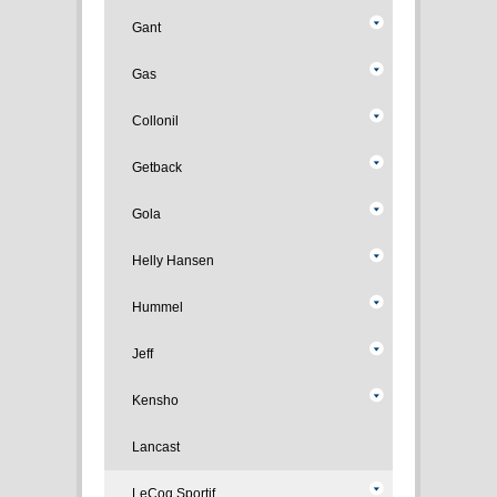
Gant
Gas
Collonil
Getback
Gola
Helly Hansen
Hummel
Jeff
Kensho
Lancast
LeCoq Sportif