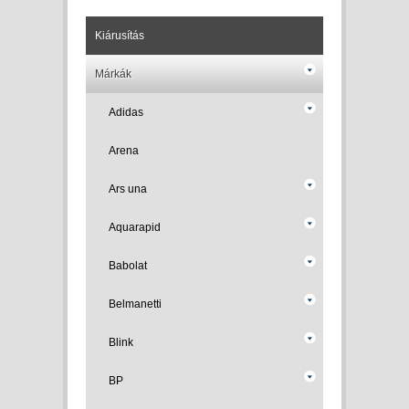
Kiárusítás
Márkák
Adidas
Arena
Ars una
Aquarapid
Babolat
Belmanetti
Blink
BP