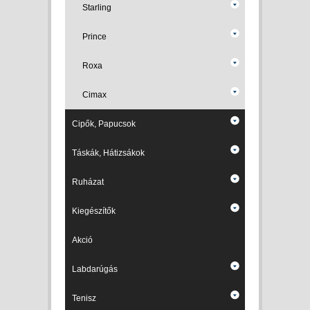
Starling
Prince
Roxa
Cimax
Cipők, Papucsok
Táskák, Hátizsákok
Ruházat
Kiegészítők
Akció
Labdarúgás
Tenisz