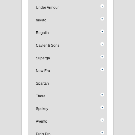
Under Armour
miPac
Regatta
Cayler & Sons
Superga
New Era
Spartan
Thera
Spokey
Avento
Pro's Pro