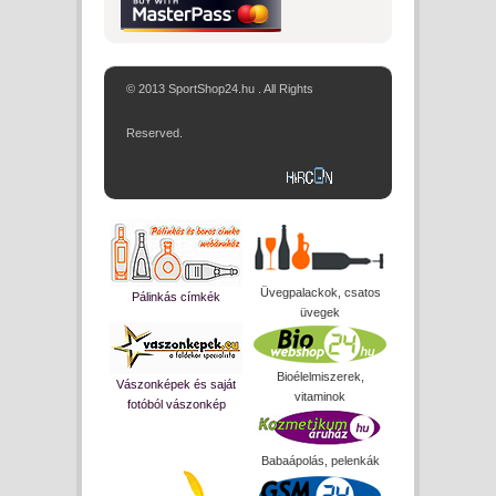
© 2013 SportShop24.hu . All Rights
Reserved.
Üvegpalackok, csatos
Pálinkás címkék
üvegek
Bioélelmiszerek,
Vászonképek és saját
vitaminok
fotóból vászonkép
Babaápolás, pelenkák