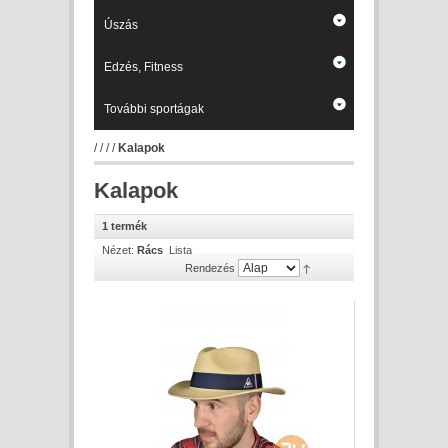
Úszás
Edzés, Fitness
További sportágak
/
/
/
/
Kalapok
Kalapok
1 termék
Nézet:
Rács
Lista
Rendezés