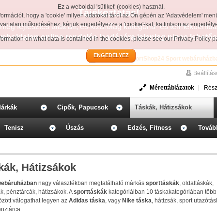
Ez a weboldal 'sütiket' (cookies) használ.
Tájékoztatás!
formációt, hogy a 'cookie' milyen adatokat tárol az Ön gépén az 'Adatvédelem' men
avartalan működéséhez, kérjük engedélyezze a 'cookie'-kat, kattintson az engedél
leg fejlesztés alatt áll, és kizárólag kategória- és termékbemut
weboldalon online rendelés leadására jelenleg nincs lehetős
information on what data is contained in the cookies, please see our
Privacy Policy 
ENGEDÉLYEZ
Üdvözöljük a SportShop24 Sport webáruházb
Beállítá
Mérettáblázatok
Rész
árkák
Cipők, Papucsok
Táskák, Hátizsákok
Tenisz
Úszás
Edzés, Fitness
Továb
kák, Hátizsákok
webáruházban
nagy választékban megtalálható márkás
sporttáskák
, oldaltáskák,
k, pénztárcák, hátizsákok. A
sporttáskák
kategóriáiban 10 táskakategóriában több
özött válogathat legyen az
Adidas táska
, vagy
Nike
táska
, hátizsák, sport utazótás
énztárca