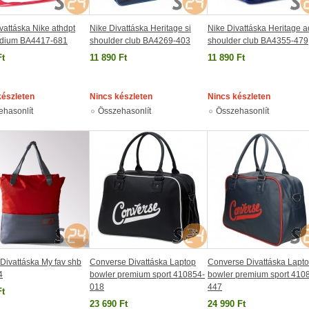
vattáska Nike athdpt
Nike Divattáska Heritage si
Nike Divattáska Heritage a
dium BA4417-681
shoulder club BA4269-403
shoulder club BA4355-479
Ft
11 890 Ft
11 890 Ft
készleten
Nincs készleten
Nincs készleten
ehasonlít
Összehasonlít
Összehasonlít
Divattáska My fav shb
Converse Divattáska Laptop
Converse Divattáska Lapt
4
bowler premium sport 410854-
bowler premium sport 410
018
447
Ft
23 690 Ft
24 990 Ft