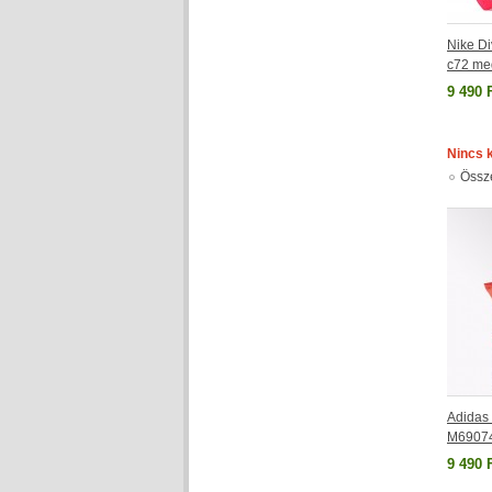
Nike Di
c72 me
9 490 
Nincs 
Össz
Adidas 
M6907
9 490 