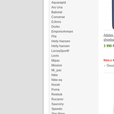
Aquarapid
Ars Una
Babolat
Converse
DJinns
Dorko
EmporioArmani
Adidas 
Fila
shoeba
Helly Hansen
3 990 
Helly hansen
LecoqSportif
Levis
Nincs 
Mipac
Mission
Össz
Mi_pac
Nike
Nike eq
Norah
Puma
Reebok
Rucanor
Saucony
Speedo
Star Wars