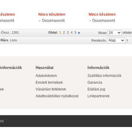
készleten
Nincs készleten
Nincs készleten
ehasonlít
Összehasonlít
Összehasonlít
g Össz.: 1261
Oldal:
1
2
3
4
5
oldala
Mutat
Rács
Lista
Rendezés
 információk
Használat
Információk
Adatvédelem
Szállítási információk
Eredeti termékek
Garancia
ek
Vásárlási feltételek
Elállási jog
Adattovábbítási nyilatkozat
Linkpartnerek
ed.