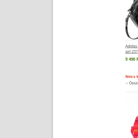
Adidas 
airl Z3
9 490 
Nincs 
Össz