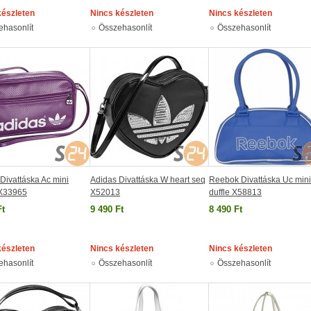
készleten
Nincs készleten
Nincs készleten
ehasonlít
Összehasonlít
Összehasonlít
Divattáska Ac mini
Adidas Divattáska W heart seq
Reebok Divattáska Uc mini
 X33965
X52013
duffle X58813
Ft
9 490 Ft
8 490 Ft
készleten
Nincs készleten
Nincs készleten
ehasonlít
Összehasonlít
Összehasonlít