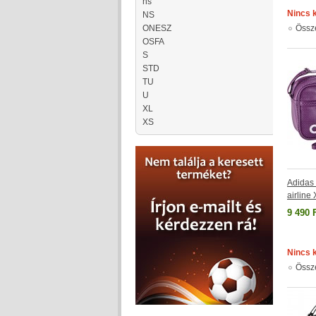
ns
Nincs 
NS
ONESZ
Össz
OSFA
S
STD
TU
U
XL
XS
Adidas 
airline
9 490 
Nincs 
Össz