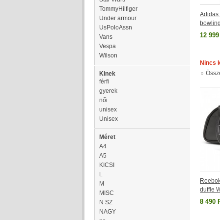
TommyHilfiger
Adidas 
Under armour
bowlin
UsPoloAssn
12 999
Vans
Vespa
Wilson
Nincs 
Össz
Kinek
férfi
gyerek
női
unisex
Unisex
Méret
A4
A5
KICSI
L
Reebok
M
duffle
MISC
8 490 
N SZ
NAGY