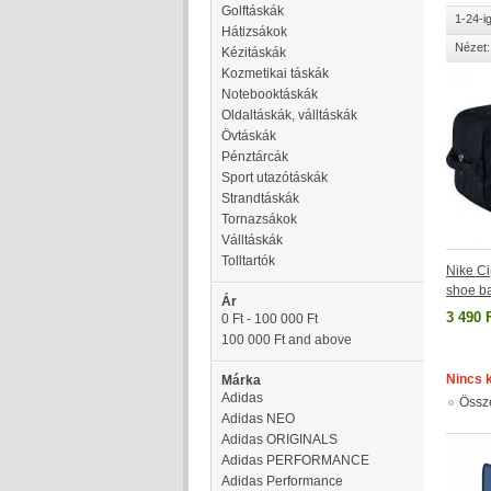
Golftáskák
1-24-i
Hátizsákok
Nézet:
Kézitáskák
Kozmetikai táskák
Notebooktáskák
Oldaltáskák, válltáskák
Övtáskák
Pénztárcák
Sport utazótáskák
Strandtáskák
Tornazsákok
Válltáskák
Tolltartók
Nike Ci
shoe b
Ár
3 490 
0 Ft
-
100 000 Ft
100 000 Ft
and above
Nincs 
Márka
Adidas
Össz
Adidas NEO
Adidas ORIGINALS
Adidas PERFORMANCE
Adidas Performance