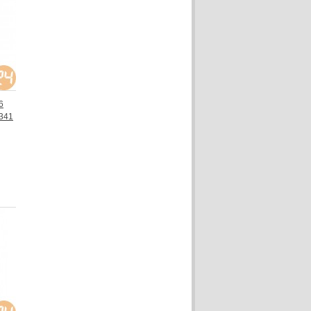
6
-341