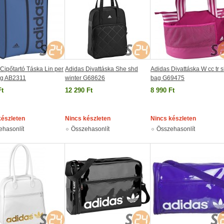
Cipőtartó Táska Lin per
Adidas Divattáska She shd
Adidas Divattáska W cc tr 
g AB2311
winter G68626
bag G69475
Ft
12 290 Ft
8 990 Ft
készleten
Nincs készleten
Nincs készleten
ehasonlít
Összehasonlít
Összehasonlít