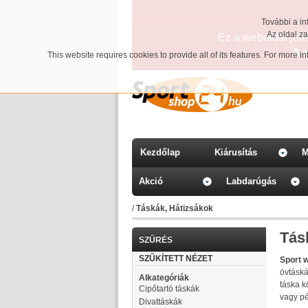
További a in
Az oldal z
Ez a weboldal jelen
A 
This website requires cookies to provide all of its features. For more 
Kezdőlap
Kiárusítás
M
Akció
Labdarúgás
/
Táskák, Hátizsákok
Tás
SZŰRÉS
SZŰKÍTETT NÉZET
Sport 
övtáská
Alkategóriák
táska k
Cipőtartó táskák
vagy p
Divattáskák