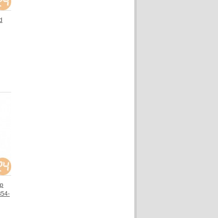
d
op
854-