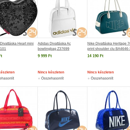
Divattáska Heart mini
Adidas Divattáska Ac
Nike Divattáska Heritage 7
7101
bowlingbag Z37699
print shoulder clu BA4646
Ft
9 999 Ft
14 190 Ft
készleten
Nincs készleten
Nincs készleten
ehasonlít
Összehasonlít
Összehasonlít