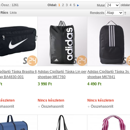
g Össz.: 1261
Oldal:
1
2
3
4
5
oldala
Mutat
Rács
Lista
Rendezés
pőtartó Táska Brasilia 6
Adidas Cipőtartó Táska Lin per
Adidas Cipőtartó Táska 3s
ag BA4830-001
shoebag M67760
shoebag M67841
Ft
3 990 Ft
4 490 Ft
készleten
Nincs készleten
Nincs készleten
ehasonlít
Összehasonlít
Összehasonlít