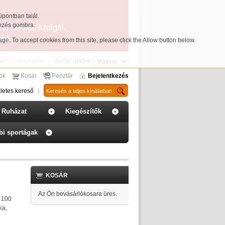
üpontban talál.
yezés gombra.
ató célokat szolgál.
ég.
page
. To accept cookies from this site, please click the Allow button below.
an!
Kapcsolat
Az Ön nyelve:
sok
Kosár
Pénztár
Bejelentkezés
letes kereső
Ruházat
Kiegészítők
bi sportágak
KOSÁR
Az Ön bevásárlókosara üres.
 100
ka,