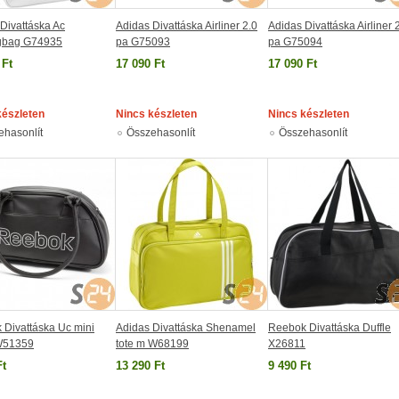
Divattáska Ac
Adidas Divattáska Airliner 2.0
Adidas Divattáska Airliner 
gbag G74935
pa G75093
pa G75094
 Ft
17 090 Ft
17 090 Ft
készleten
Nincs készleten
Nincs készleten
ehasonlít
Összehasonlít
Összehasonlít
 Divattáska Uc mini
Adidas Divattáska Shenamel
Reebok Divattáska Duffle
 W51359
tote m W68199
X26811
Ft
13 290 Ft
9 490 Ft