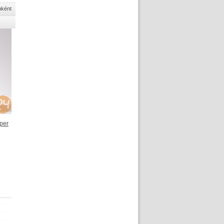
nként
 per