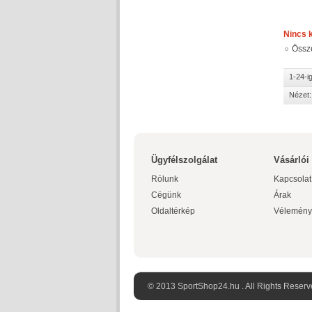
Nincs 
Össz
1-24-i
Nézet:
Ügyfélszolgálat
Vásárlói
Rólunk
Kapcsolat
Cégünk
Árak
Oldaltérkép
Vélemény
© 2013 SportShop24.hu . All Rights Reserv