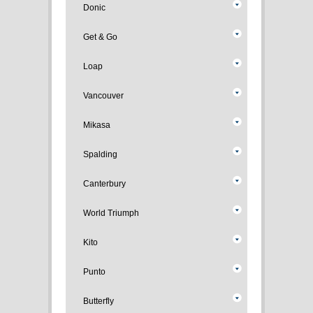
Donic
Get & Go
Loap
Vancouver
Mikasa
Spalding
Canterbury
World Triumph
Kito
Punto
Butterfly