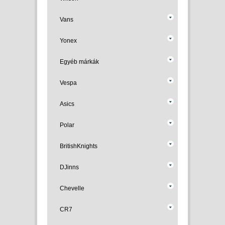
Vans
Yonex
Egyéb márkák
Vespa
Asics
Polar
BritishKnights
DJinns
Chevelle
CR7