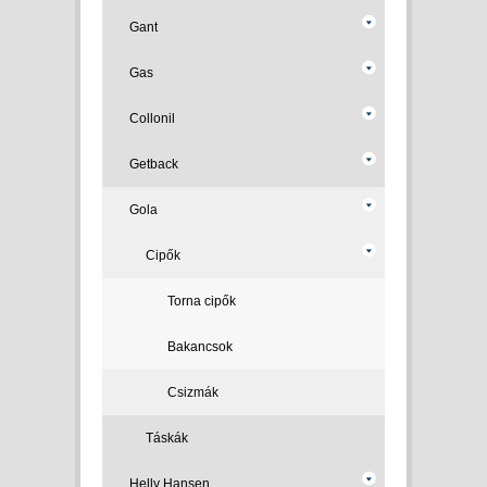
Gant
Gas
Collonil
Getback
Gola
Cipők
Torna cipők
Bakancsok
Csizmák
Táskák
Helly Hansen