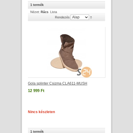
1 termék
Nézet:
Rács
Lista
Rendezés
Gola splinter Csizma CLA611-MUSH
12 999 Ft
Nincs készleten
1 termék