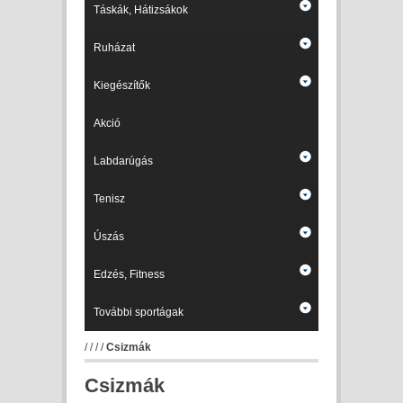
Táskák, Hátizsákok
Ruházat
Kiegészítők
Akció
Labdarúgás
Tenisz
Úszás
Edzés, Fitness
További sportágak
/
/
/
/
Csizmák
Csizmák