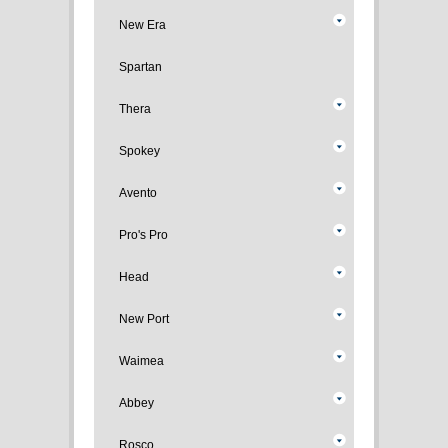
New Era
Spartan
Thera
Spokey
Avento
Pro's Pro
Head
New Port
Waimea
Abbey
Rosco