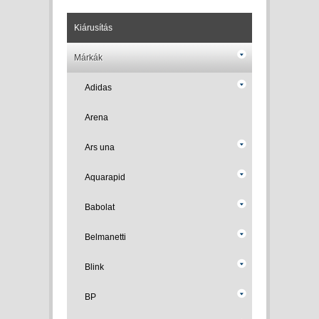
Kiárusítás
Márkák
Adidas
Arena
Ars una
Aquarapid
Babolat
Belmanetti
Blink
BP