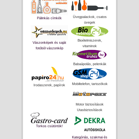
Üvegpalackok, csatos
Pálinkás címkék
üvegek
Bioélelmiszerek,
Vászonképek és saját
vitaminok
fotóból vászonkép
Babaápolás, pelenkák
Mobiltelefon, tartozékok
Irodaszerek, papírok
Motor biztosítások
Utasbiztosítások
Torkos csütörtök!
Kategóriás, szakmai és