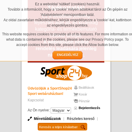
Ez a weboldal 'sütiket' (cookies) használ.
Tájékoztatás!
További a információt, hogy a 'cookie' milyen adatokat tárol az Ön gépén az
'Adatvédelem' menüpontban talál.
Ez a weboldal jelenleg
Az oldal zavartalan működéséhez, kérjük engedélyezze a 'cookie'-kat, kattintson
fejlesztés alatt áll, és kizárólag
az engedélyezés gombra.
kategória- és termékbemutató
This website requires cookies to provide all of its features. For more information o
célokat szolgál.
what data is contained in the cookies, please see our
Privacy Policy page
. To
A weboldalon online
accept cookies from this site, please click the Allow button below.
rendelés leadására jelenleg
nincs lehetőség.
ENGEDÉLYEZ
Beállítások
Üdvözöljük a SportShop24
Sport webáruházban!
Kosár
Kapcsolat
Pénztár
Bejelentkezés
Az Ön nyelve:
Mérettáblázatok
Részletes kereső