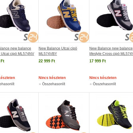
lance new balance
New Balance Utcai cipö
New Balance new balance
le Utcai cipö ML574NV
ML574VBY
lifestyle Cross cipö ML57
 Ft
22 999 Ft
17 999 Ft
készleten
Nincs készleten
Nincs készleten
ehasonlít
Összehasonlít
Összehasonlít