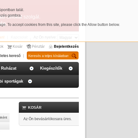
üpontban talál.
yezés gombra.
ató célokat szolgál.
ég.
page
. To accept cookies from this site, please click the Allow button below.
an!
Kapcsolat
Az Ön nyelve:
sok
Kosár
Pénztár
Bejelentkezés
letes kereső
Ruházat
Kiegészítők
bi sportágak
KOSÁR
nként
Az Ön bevásárlókosara üres.