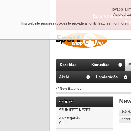
További a in
Az oldal z
Ez a weboldal jelen
A 
This website requires cookies to provide all of its features. For more 
Kezdőlap
Kiárusítás
M
Akció
Labdarúgás
/
/
New Balance
New
SZŰRÉS
SZŰKÍTETT NÉZET
1-24-i
Alkategóriák
Nézet:
Cipők