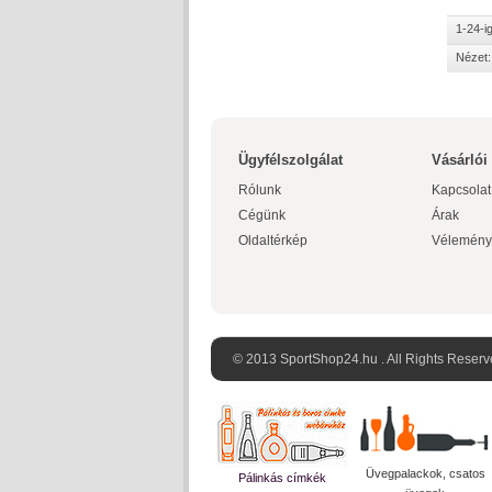
1-24-i
Nézet:
Ügyfélszolgálat
Vásárlói
Rólunk
Kapcsolat
Cégünk
Árak
Oldaltérkép
Vélemény
© 2013 SportShop24.hu . All Rights Reserv
Üvegpalackok, csatos
Pálinkás címkék