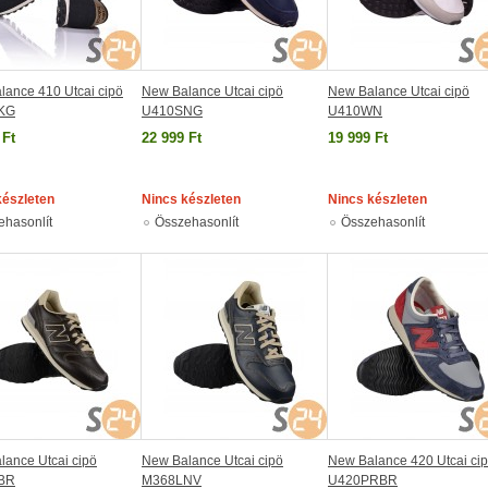
lance 410 Utcai cipö
New Balance Utcai cipö
New Balance Utcai cipö
KG
U410SNG
U410WN
 Ft
22 999 Ft
19 999 Ft
készleten
Nincs készleten
Nincs készleten
ehasonlít
Összehasonlít
Összehasonlít
lance Utcai cipö
New Balance Utcai cipö
New Balance 420 Utcai ci
BR
M368LNV
U420PRBR