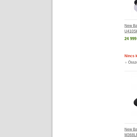
New Ba
U410S
24 999
Nincs 
Össz
New Ba
M368L