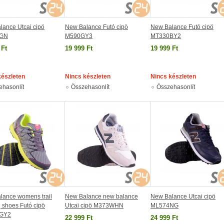
lance Utcai cipö
New Balance Futó cipö
New Balance Futó cipö
GN
M590GY3
MT330BY2
 Ft
19 999 Ft
19 999 Ft
készleten
Nincs készleten
Nincs készleten
ehasonlít
Összehasonlít
Összehasonlít
lance womens trail
New Balance new balance
New Balance Utcai cipö
 shoes Futó cipö
Utcai cipö M373WHN
ML574NG
GY2
22 999 Ft
24 999 Ft