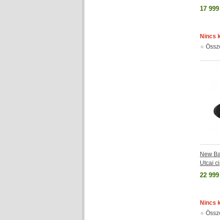
17 999
Nincs 
Össz
New Ba
Utcai 
22 999
Nincs 
Össz