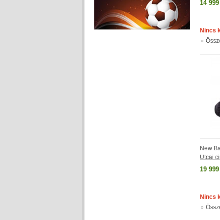
14 999
Nincs 
Össz
New Ba
Utcai 
19 999
Nincs 
Össz