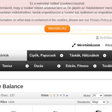
Ez a weboldal 'sütiket' (cookies) használ.
Tájékoztatás!
formációt, hogy a 'cookie' milyen adatokat tárol az Ön gépén az 'Adatvédelem' men
avartalan működéséhez, kérjük engedélyezze a 'cookie'-kat, kattintson az engedél
leg fejlesztés alatt áll, és kizárólag kategória- és termékbemut
weboldalon online rendelés leadására jelenleg nincs lehetős
information on what data is contained in the cookies, please see our
Privacy Policy 
ENGEDÉLYEZ
Üdvözöljük a SportShop24 Sport webáruházb
Beállítá
Mérettáblázatok
Rész
árkák
Cipők, Papucsok
Táskák, Hátizsákok
Tenisz
Úszás
Edzés, Fitness
Továb
 Balance
g Össz.: 127
Oldal:
1
2
3
4
5
oldala
Mutat
Rács
Lista
Rendezés