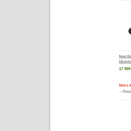
New Ba
lifesty
17 999
Nincs 
Össz