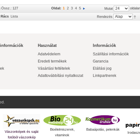
g Össz.: 127
Oldal:
1
2
3
4
5
oldala
Mutat
Rács
Lista
Rendezés
 információk
Használat
Információk
Adatvédelem
Szállítási információk
Eredeti termékek
Garancia
ek
Vásárlási feltételek
Elállási jog
Adattovábbítási nyilatkozat
Linkpartnerek
ed.
Bioélelmiszerek,
Babaápolás, pelenkák
Vászonképek és saját
Irodasz
vitaminok
fotóból vászonkép