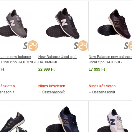
lance new balance
New Balance Utcai cipö
New Balance new balance
le Utcai cipö U410MNGG
U410MNKK
Utcai cipö U410SBG
 Ft
22 999 Ft
17 999 Ft
készleten
Nincs készleten
Nincs készleten
ehasonlít
Összehasonlít
Összehasonlít