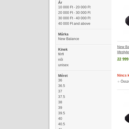
Ár
10 000 Ft
-
20 000 Ft
20 000 Ft
-
30 000 Ft
30 000 Ft
-
40 000 Ft
40 000 Ft
and above
Márka
New Balance
New Ba
Kinek
lifesty
férfi
22 999
női
unisex
Nincs 
Méret
36
Össz
36.5
37
37.5
38
39
39.5
40
40.5