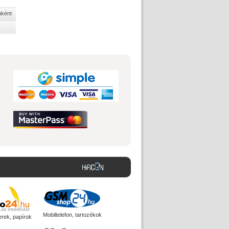
nként
Mobiltelefon, tartozékok
erek, papírok