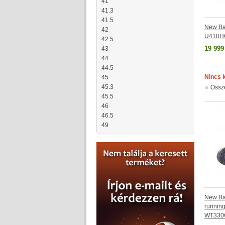
41
41.3
41.5
New Ba
42
U410H
42.5
19 999
43
44
44.5
Nincs 
45
45.3
Össz
45.5
46
46.5
49
New Ba
running
WT330