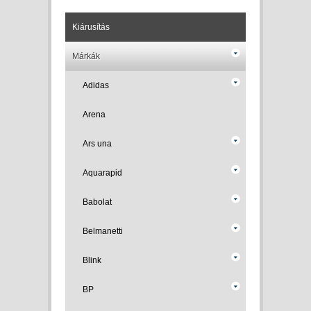
Kiárusítás
Márkák
Adidas
Arena
Ars una
Aquarapid
Babolat
Belmanetti
Blink
BP