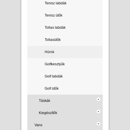
Tenisz labdák
Tenisz ütők
Tollas labdák
Tollasütők
Húrok
Golfkesztyűk
Golf labdák
Golf ütők
Táskák
Kiegészítők
Vans