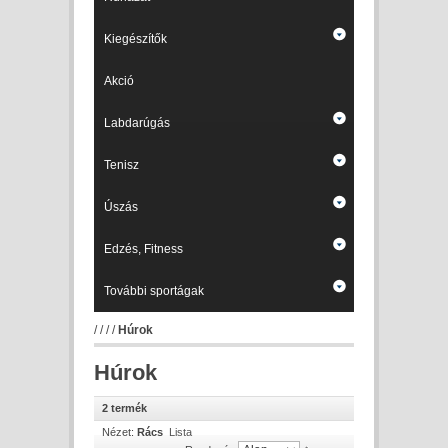
Kiegészítők
Akció
Labdarúgás
Tenisz
Úszás
Edzés, Fitness
További sportágak
/
/
/
/
Húrok
Húrok
2 termék
Nézet:
Rács
Lista