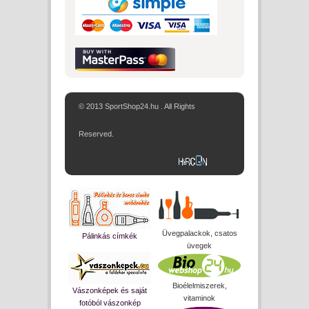
© 2013 SportShop24.hu . All Rights
Reserved.
Üvegpalackok, csatos
Pálinkás címkék
üvegek
Bioélelmiszerek,
Vászonképek és saját
vitaminok
fotóból vászonkép