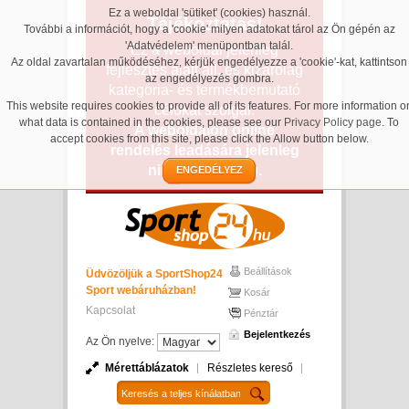
Ez a weboldal 'sütiket' (cookies) használ.
Tájékoztatás!
További a információt, hogy a 'cookie' milyen adatokat tárol az Ön gépén az
'Adatvédelem' menüpontban talál.
Ez a weboldal jelenleg
Az oldal zavartalan működéséhez, kérjük engedélyezze a 'cookie'-kat, kattintson
fejlesztés alatt áll, és kizárólag
az engedélyezés gombra.
kategória- és termékbemutató
This website requires cookies to provide all of its features. For more information o
célokat szolgál.
what data is contained in the cookies, please see our
Privacy Policy page
. To
A weboldalon online
accept cookies from this site, please click the Allow button below.
rendelés leadására jelenleg
nincs lehetőség.
ENGEDÉLYEZ
Beállítások
Üdvözöljük a SportShop24
Sport webáruházban!
Kosár
Kapcsolat
Pénztár
Bejelentkezés
Az Ön nyelve:
Mérettáblázatok
Részletes kereső