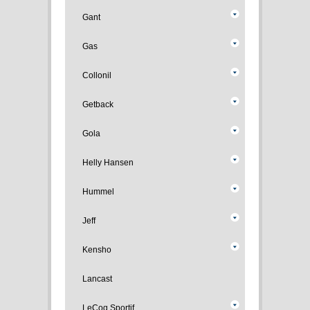
Gant
Gas
Collonil
Getback
Gola
Helly Hansen
Hummel
Jeff
Kensho
Lancast
LeCoq Sportif