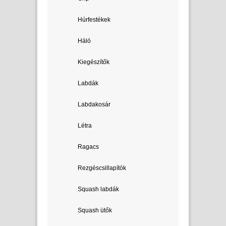
Húrfestékek
Háló
Kiegészítők
Labdák
Labdakosár
Létra
Ragacs
Rezgéscsillapítók
Squash labdák
Squash ütők