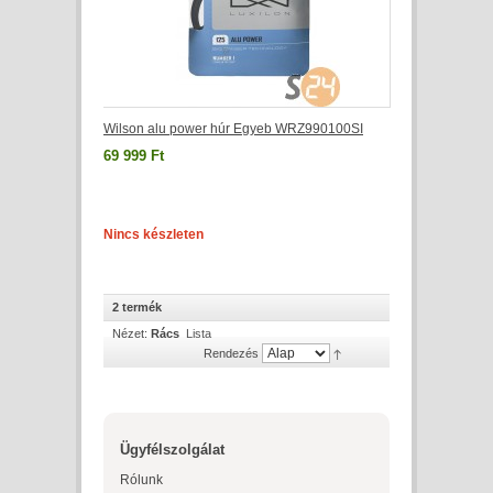
Wilson alu power húr Egyeb WRZ990100SI
69 999 Ft
Nincs készleten
2 termék
Nézet:
Rács
Lista
Rendezés
Ügyfélszolgálat
Rólunk