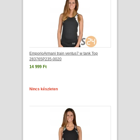
EmporioArmani train ventus7 w tank Top
283765P235-0020
14 999 Ft
Nincs készleten