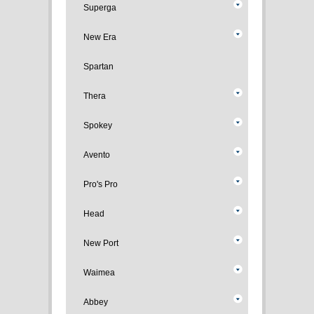
Superga
New Era
Spartan
Thera
Spokey
Avento
Pro's Pro
Head
New Port
Waimea
Abbey