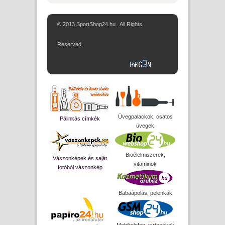
© 2013 SportShop24.hu . All Rights
Reserved.
Üvegpalackok, csatos
Pálinkás címkék
üvegek
Bioélelmiszerek,
Vászonképek és saját
vitaminok
fotóból vászonkép
Babaápolás, pelenkák