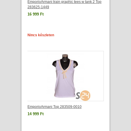
EmporioArmani train graphic tees w tank 2 Top
283625-1449
16 999 Ft
Nincs készleten
EmporioArmani Top 283509-0010
14 999 Ft