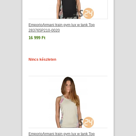
EmporioArmani train gym lux w tank Top
283765P210-0020
16 999 Ft
Nincs készleten
EmporioArmani train gym lux w tank Top