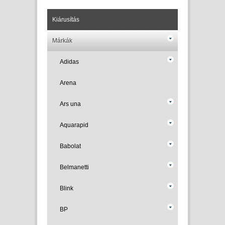
Kiárusítás
Márkák
Adidas
Arena
Ars una
Aquarapid
Babolat
Belmanetti
Blink
BP