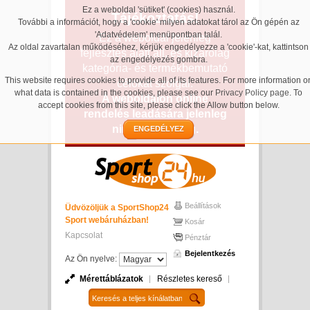
Ez a weboldal 'sütiket' (cookies) használ.
Tájékoztatás!
További a információt, hogy a 'cookie' milyen adatokat tárol az Ön gépén az
'Adatvédelem' menüpontban talál.
Ez a weboldal jelenleg
Az oldal zavartalan működéséhez, kérjük engedélyezze a 'cookie'-kat, kattintson
fejlesztés alatt áll, és kizárólag
az engedélyezés gombra.
kategória- és termékbemutató
This website requires cookies to provide all of its features. For more information o
célokat szolgál.
what data is contained in the cookies, please see our
Privacy Policy page
. To
A weboldalon online
accept cookies from this site, please click the Allow button below.
rendelés leadására jelenleg
nincs lehetőség.
ENGEDÉLYEZ
Beállítások
Üdvözöljük a SportShop24
Sport webáruházban!
Kosár
Kapcsolat
Pénztár
Bejelentkezés
Az Ön nyelve:
Mérettáblázatok
Részletes kereső