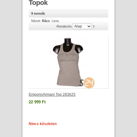
Topok
9 termék
Nézet:
Rács
Lista
Rendezés
EmporioArmani Top 283625
22 999 Ft
Nincs készleten