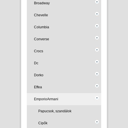
Broadway
Chevelle
Columbia
Converse
Crocs
Dc
Dorko
Effea
EmporioArmani
Papucsok, szandálok
Cipők