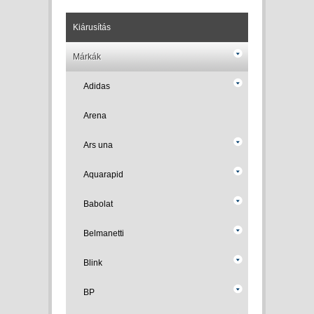
Kiárusítás
Márkák
Adidas
Arena
Ars una
Aquarapid
Babolat
Belmanetti
Blink
BP