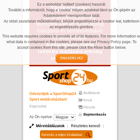
Ez a weboldal 'sütiket' (cookies) használ.
Tájékoztatás!
További a információt, hogy a 'cookie' milyen adatokat tárol az Ön gépén az
'Adatvédelem' menüpontban talál.
Ez a weboldal jelenleg
Az oldal zavartalan működéséhez, kérjük engedélyezze a 'cookie'-kat, kattintson
fejlesztés alatt áll, és kizárólag
az engedélyezés gombra.
kategória- és termékbemutató
This website requires cookies to provide all of its features. For more information o
célokat szolgál.
what data is contained in the cookies, please see our
Privacy Policy page
. To
A weboldalon online
accept cookies from this site, please click the Allow button below.
rendelés leadására jelenleg
nincs lehetőség.
ENGEDÉLYEZ
Beállítások
Üdvözöljük a SportShop24
Sport webáruházban!
Kosár
Kapcsolat
Pénztár
Bejelentkezés
Az Ön nyelve:
Mérettáblázatok
Részletes kereső