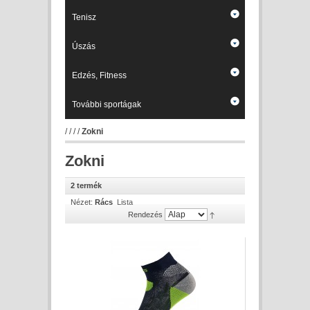
Tenisz
Úszás
Edzés, Fitness
További sportágak
/
/
/
/
Zokni
Zokni
2 termék
Nézet:
Rács
Lista
Rendezés