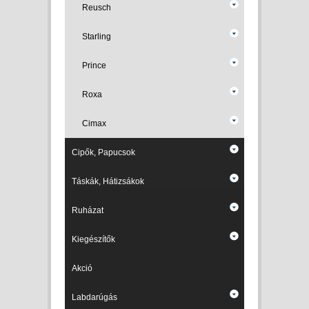
Reusch
Starling
Prince
Roxa
Cimax
Cipők, Papucsok
Táskák, Hátizsákok
Ruházat
Kiegészítők
Akció
Labdarúgás