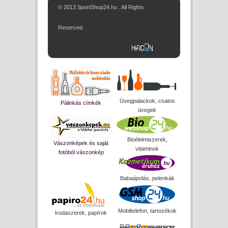
© 2013 SportShop24.hu . All Rights
Reserved.
Üvegpalackok, csatos
Pálinkás címkék
üvegek
Bioélelmiszerek,
Vászonképek és saját
vitaminok
fotóból vászonkép
Babaápolás, pelenkák
Mobiltelefon, tartozékok
Irodaszerek, papírok