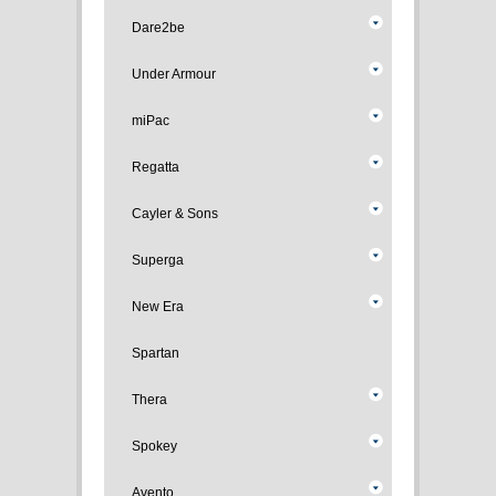
Dare2be
Under Armour
miPac
Regatta
Cayler & Sons
Superga
New Era
Spartan
Thera
Spokey
Avento