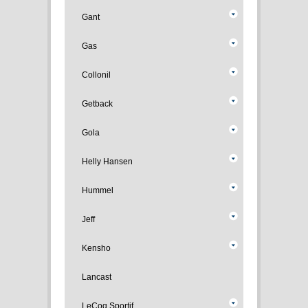
Gant
Gas
Collonil
Getback
Gola
Helly Hansen
Hummel
Jeff
Kensho
Lancast
LeCoq Sportif