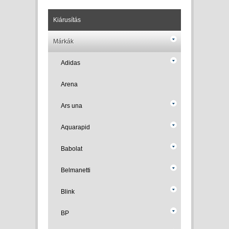
Kiárusítás
Márkák
Adidas
Arena
Ars una
Aquarapid
Babolat
Belmanetti
Blink
BP