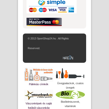
© 2013 SportShop24.hu . All Rights
Reserved.
Üvegpalackok, csatos
Pálinkás címkék
üvegek
Bioélelmiszerek,
Vászonképek és saját
vitaminok
fotóból vászonkép