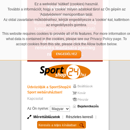
Ez a weboldal 'sütiket' (cookies) használ.
Tájékoztatás!
További a információt, hogy a 'cookie' milyen adatokat tárol az Ön gépén az
'Adatvédelem' menüpontban talál.
Ez a weboldal jelenleg
Az oldal zavartalan működéséhez, kérjük engedélyezze a 'cookie'-kat, kattintson
fejlesztés alatt áll, és kizárólag
az engedélyezés gombra.
kategória- és termékbemutató
This website requires cookies to provide all of its features. For more information o
célokat szolgál.
what data is contained in the cookies, please see our
Privacy Policy page
. To
A weboldalon online
accept cookies from this site, please click the Allow button below.
rendelés leadására jelenleg
nincs lehetőség.
ENGEDÉLYEZ
Beállítások
Üdvözöljük a SportShop24
Sport webáruházban!
Kosár
Kapcsolat
Pénztár
Bejelentkezés
Az Ön nyelve:
Mérettáblázatok
Részletes kereső