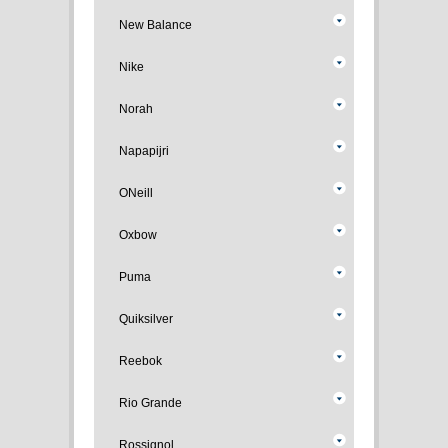
New Balance
Nike
Norah
Napapijri
ONeill
Oxbow
Puma
Quiksilver
Reebok
Rio Grande
Rossignol