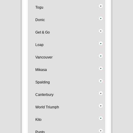
Togu
Donic
Get & Go
Loap
Vancouver
Mikasa
Spalding
Canterbury
World Triumph
Kito
Punto