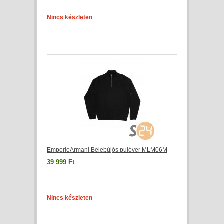
Nincs készleten
EmporioArmani Belebújós pulóver MLM06M
39 999 Ft
Nincs készleten