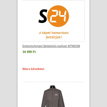
EmporioArmani Belebújós pulóver MTM03M
34 999 Ft
Nincs készleten