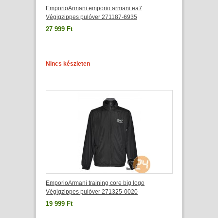
EmporioArmani emporio armani ea7
Végigzippes pulóver 271187-6935
27 999 Ft
Nincs készleten
EmporioArmani training core big logo
Végigzippes pulóver 271325-0020
19 999 Ft