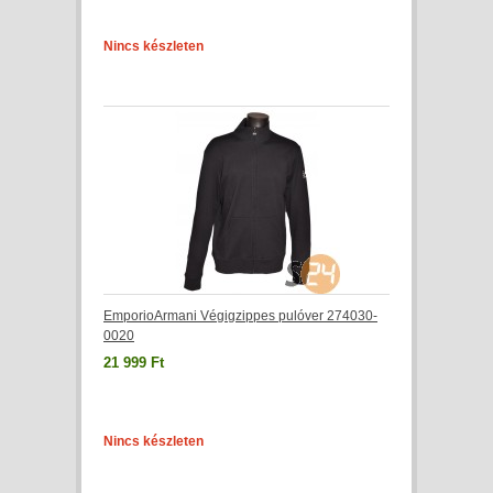
Nincs készleten
EmporioArmani Végigzippes pulóver 274030-
0020
21 999 Ft
Nincs készleten