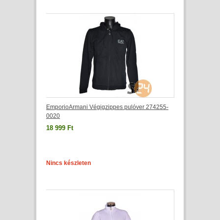
EmporioArmani Végigzippes pulóver 274255-
0020
18 999 Ft
Nincs készleten