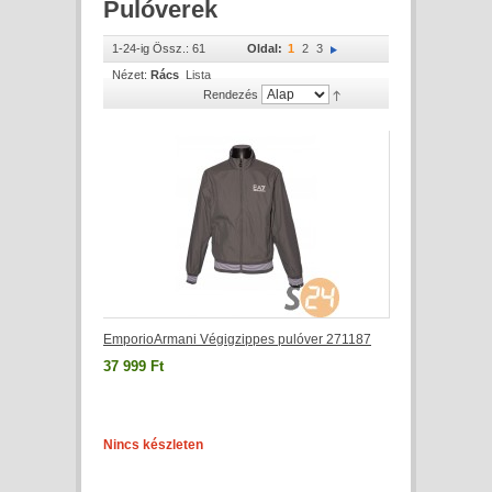
Pulóverek
1-24-ig Össz.: 61
Oldal:
1
2
3
Nézet:
Rács
Lista
Rendezés
EmporioArmani Végigzippes pulóver 271187
37 999 Ft
Nincs készleten