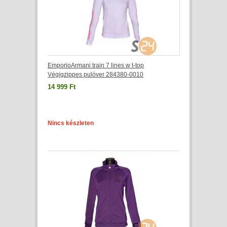
EmporioArmani train 7 lines w t-top
Végigzippes pulóver 284380-0010
14 999 Ft
Nincs készleten