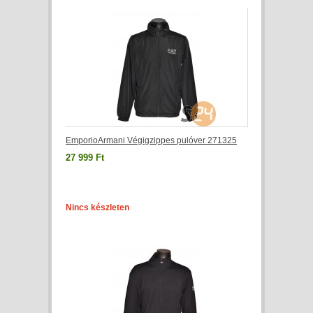
EmporioArmani Végigzippes pulóver 271325
27 999 Ft
Nincs készleten