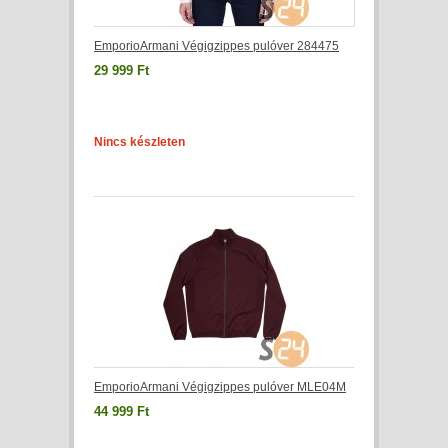
EmporioArmani Végigzippes pulóver 284475
29 999 Ft
Nincs készleten
EmporioArmani Végigzippes pulóver MLE04M
44 999 Ft