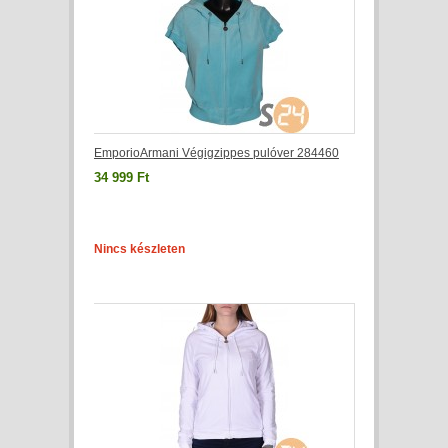
EmporioArmani Végigzippes pulóver 284460
34 999 Ft
Nincs készleten