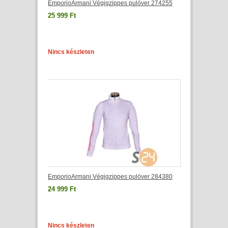
EmporioArmani Végigzippes pulóver 274255
25 999 Ft
Nincs készleten
EmporioArmani Végigzippes pulóver 284380
24 999 Ft
Nincs készleten