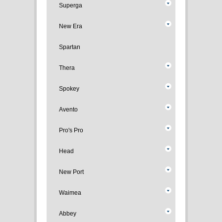
Superga
New Era
Spartan
Thera
Spokey
Avento
Pro's Pro
Head
New Port
Waimea
Abbey