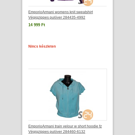
EmporioArmani womens knit sweatshirt
Végigzippes pulóver 284435-4992
14 999 Ft
Nincs készleten
EmporioArmani train velour w short hoodie fz
Végigzippes pulóver 284460-6132