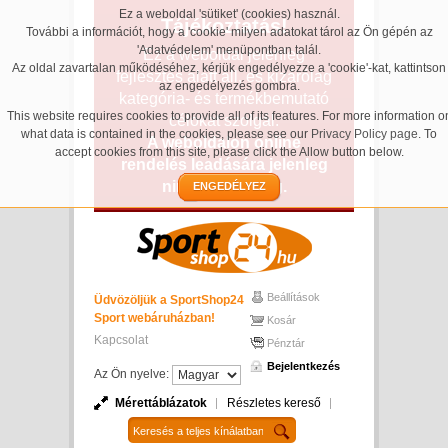
Ez a weboldal 'sütiket' (cookies) használ.
Tájékoztatás!
További a információt, hogy a 'cookie' milyen adatokat tárol az Ön gépén az
'Adatvédelem' menüpontban talál.
Ez a weboldal jelenleg
Az oldal zavartalan működéséhez, kérjük engedélyezze a 'cookie'-kat, kattintson
fejlesztés alatt áll, és kizárólag
az engedélyezés gombra.
kategória- és termékbemutató
This website requires cookies to provide all of its features. For more information o
célokat szolgál.
what data is contained in the cookies, please see our
Privacy Policy page
. To
A weboldalon online
accept cookies from this site, please click the Allow button below.
rendelés leadására jelenleg
nincs lehetőség.
ENGEDÉLYEZ
Beállítások
Üdvözöljük a SportShop24
Sport webáruházban!
Kosár
Kapcsolat
Pénztár
Bejelentkezés
Az Ön nyelve:
Mérettáblázatok
Részletes kereső