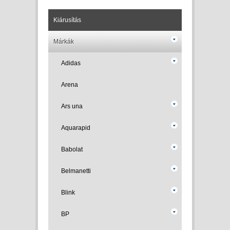
Kiárusítás
Márkák
Adidas
Arena
Ars una
Aquarapid
Babolat
Belmanetti
Blink
BP