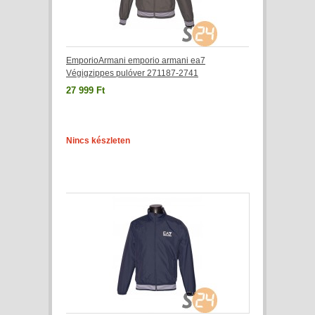
EmporioArmani emporio armani ea7
Végigzippes pulóver 271187-2741
27 999 Ft
Nincs készleten