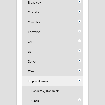
Broadway
Chevelle
Columbia
Converse
Crocs
Dc
Dorko
Effea
EmporioArmani
Papucsok, szandálok
Cipők