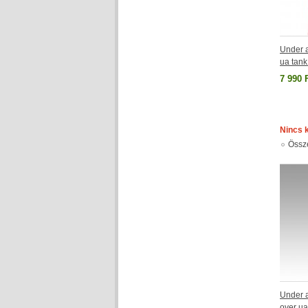
Under a
ua tan
7 990 
Nincs 
Össz
Under a
over u