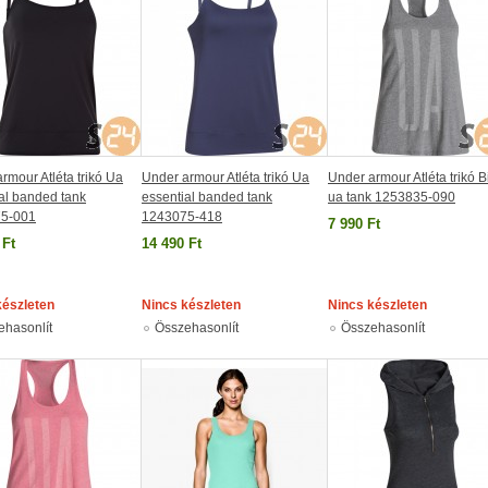
rmour Atléta trikó Ua
Under armour Atléta trikó Ua
Under armour Atléta trikó B
al banded tank
essential banded tank
ua tank 1253835-090
5-001
1243075-418
7 990 Ft
 Ft
14 490 Ft
készleten
Nincs készleten
Nincs készleten
ehasonlít
Összehasonlít
Összehasonlít