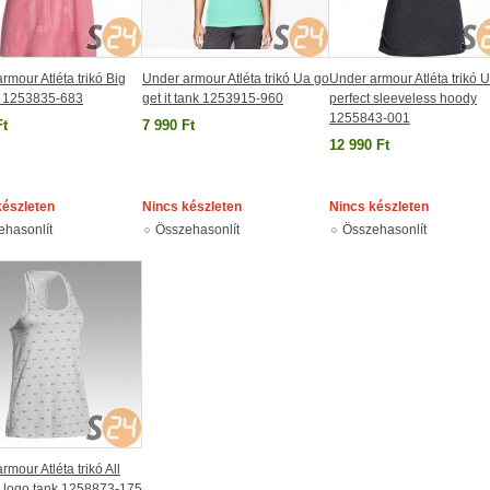
rmour Atléta trikó Big
Under armour Atléta trikó Ua go
Under armour Atléta trikó 
k 1253835-683
get it tank 1253915-960
perfect sleeveless hoody
1255843-001
Ft
7 990 Ft
12 990 Ft
készleten
Nincs készleten
Nincs készleten
ehasonlít
Összehasonlít
Összehasonlít
rmour Atléta trikó All
a logo tank 1258873-175