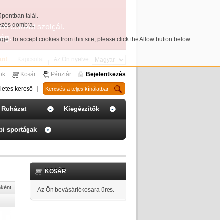
üpontban talál.
yezés gombra.
ató célokat szolgál.
ég.
page
. To accept cookies from this site, please click the Allow button below.
an!
Kapcsolat
Az Ön nyelve:
sok
Kosár
Pénztár
Bejelentkezés
letes kereső
Ruházat
Kiegészítők
bi sportágak
KOSÁR
nként
Az Ön bevásárlókosara üres.