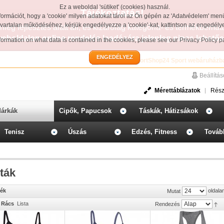
Ez a weboldal 'sütiket' (cookies) használ.
Tájékoztatás!
formációt, hogy a 'cookie' milyen adatokat tárol az Ön gépén az 'Adatvédelem' men
avartalan működéséhez, kérjük engedélyezze a 'cookie'-kat, kattintson az engedél
leg fejlesztés alatt áll, és kizárólag kategória- és termékbemut
weboldalon online rendelés leadására jelenleg nincs lehetős
information on what data is contained in the cookies, please see our
Privacy Policy 
ENGEDÉLYEZ
Üdvözöljük a SportShop24 Sport webáruházb
Beállítá
Mérettáblázatok
Rész
árkák
Cipők, Papucsok
Táskák, Hátizsákok
Tenisz
Úszás
Edzés, Fitness
Továb
éták
mék
oldala
Mutat
Rács
Lista
Rendezés