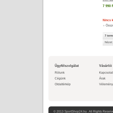
7 990 
Nincs 
Össz
7 ter
Nézet:
Ügyfélszolgálat
Vásárlói
Rólunk
Kapcsolat
Cégünk
Árak
Oldaltérkép
Vélemény
© 2013 SportShop24.hu . All Rights Reserv