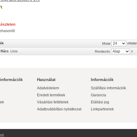
Ft
készleten
ehasonlít
mék
oldala
Mutat
Rács
Lista
Rendezés
 információk
Használat
Információk
Adatvédelem
Szállítási információk
Eredeti termékek
Garancia
ek
Vásárlási feltételek
Elállási jog
Adattovábbítási nyilatkozat
Linkpartnerek
ed.