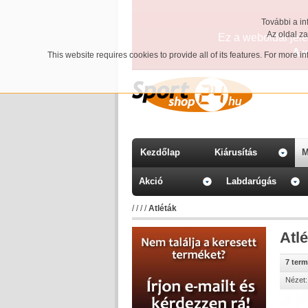
További a in
Az oldal z
Ez a weboldal jelen
A 
This website requires cookies to provide all of its features. For more 
Kezdőlap
Kiárusítás
M
Akció
Labdarúgás
/
/
/
/
Atléták
Atl
7 ter
Nézet: