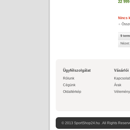
22 999
Nincs 
Össz
9 ter
Nézet:
Ügyfélszolgálat
Vásárlói
Rólunk
Kapcsolat
Cégünk
Árak
Oldaltérkép
Vélemény
© 2013 SportShop24.hu . All Rights Reserv