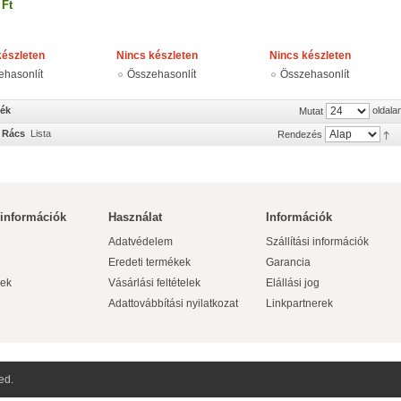
 Ft
készleten
Nincs készleten
Nincs készleten
ehasonlít
Összehasonlít
Összehasonlít
mék
oldala
Mutat
Rács
Lista
Rendezés
 információk
Használat
Információk
Adatvédelem
Szállítási információk
Eredeti termékek
Garancia
ek
Vásárlási feltételek
Elállási jog
Adattovábbítási nyilatkozat
Linkpartnerek
ed.