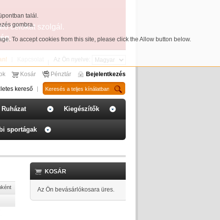
üpontban talál.
yezés gombra.
ató célokat szolgál.
ég.
page
. To accept cookies from this site, please click the Allow button below.
an!
Kapcsolat
Az Ön nyelve:
sok
Kosár
Pénztár
Bejelentkezés
letes kereső
Ruházat
Kiegészítők
bi sportágak
KOSÁR
nként
Az Ön bevásárlókosara üres.