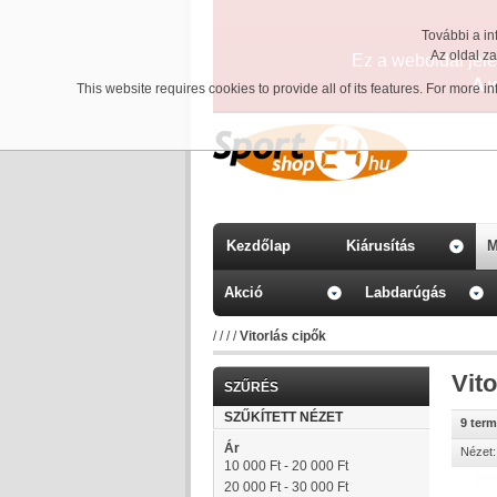
További a in
Az oldal z
Ez a weboldal jelen
A 
This website requires cookies to provide all of its features. For more 
Kezdőlap
Kiárusítás
M
Akció
Labdarúgás
/
/
/
/
Vitorlás cipők
Vito
SZŰRÉS
SZŰKÍTETT NÉZET
9 ter
Ár
Nézet:
10 000 Ft
-
20 000 Ft
20 000 Ft
-
30 000 Ft