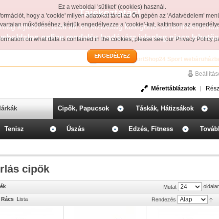
Ez a weboldal 'sütiket' (cookies) használ.
Tájékoztatás!
formációt, hogy a 'cookie' milyen adatokat tárol az Ön gépén az 'Adatvédelem' men
avartalan működéséhez, kérjük engedélyezze a 'cookie'-kat, kattintson az engedél
leg fejlesztés alatt áll, és kizárólag kategória- és termékbemut
weboldalon online rendelés leadására jelenleg nincs lehetős
information on what data is contained in the cookies, please see our
Privacy Policy 
ENGEDÉLYEZ
Üdvözöljük a SportShop24 Sport webáruházb
Beállítá
Mérettáblázatok
Rész
árkák
Cipők, Papucsok
Táskák, Hátizsákok
Tenisz
Úszás
Edzés, Fitness
Továb
rlás cipők
mék
oldala
Mutat
Rács
Lista
Rendezés