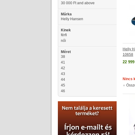
30 000 Ft
and above
Márka
Helly Hansen
Kinek
férfi
női
Helly H
Méret
10658
38
22 999
41
42
43
Nincs 
44
45
Össz
46