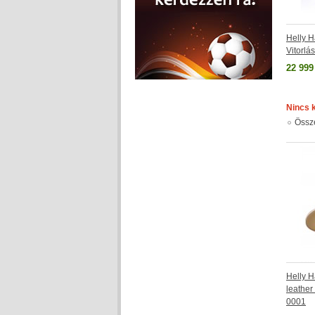
Helly 
Vitorlá
22 999
Nincs 
Össz
Helly H
leather
0001