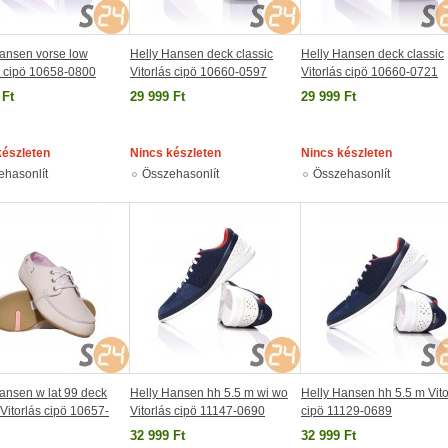
Hansen vorse low
Helly Hansen deck classic
Helly Hansen deck classic
s cipö 10658-0800
Vitorlás cipö 10660-0597
Vitorlás cipö 10660-0721
 Ft
29 999 Ft
29 999 Ft
készleten
Nincs készleten
Nincs készleten
ehasonlít
Összehasonlít
Összehasonlít
ansen w lat 99 deck
Helly Hansen hh 5.5 m wi wo
Helly Hansen hh 5.5 m Vito
 Vitorlás cipö 10657-
Vitorlás cipö 11147-0690
cipö 11129-0689
32 999 Ft
32 999 Ft