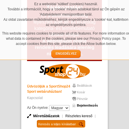
Ez a weboldal 'sütiket' (cookies) használ.
Tájékoztatás!
További a információt, hogy a 'cookie' milyen adatokat tárol az Ön gépén az
'Adatvédelem' menüpontban talál.
Ez a weboldal jelenleg
Az oldal zavartalan működéséhez, kérjük engedélyezze a 'cookie'-kat, kattintson
fejlesztés alatt áll, és kizárólag
az engedélyezés gombra.
kategória- és termékbemutató
This website requires cookies to provide all of its features. For more information o
célokat szolgál.
what data is contained in the cookies, please see our
Privacy Policy page
. To
A weboldalon online
accept cookies from this site, please click the Allow button below.
rendelés leadására jelenleg
nincs lehetőség.
ENGEDÉLYEZ
Beállítások
Üdvözöljük a SportShop24
Sport webáruházban!
Kosár
Kapcsolat
Pénztár
Bejelentkezés
Az Ön nyelve:
Mérettáblázatok
Részletes kereső