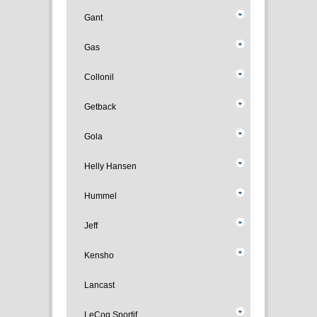
Gant
Gas
Collonil
Getback
Gola
Helly Hansen
Hummel
Jeff
Kensho
Lancast
LeCoq Sportif