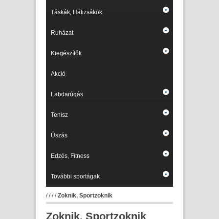
Táskák, Hátizsákok
Ruházat
Kiegészítők
Akció
Labdarúgás
Tenisz
Úszás
Edzés, Fitness
További sportágak
/
/
/
/
Zoknik, Sportzoknik
Zoknik, Sportzoknik