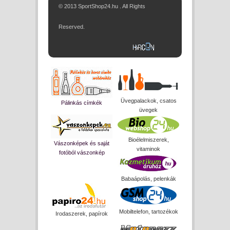
© 2013 SportShop24.hu . All Rights
Reserved.
Üvegpalackok, csatos
Pálinkás címkék
üvegek
Bioélelmiszerek,
Vászonképek és saját
vitaminok
fotóból vászonkép
Babaápolás, pelenkák
Mobiltelefon, tartozékok
Irodaszerek, papírok