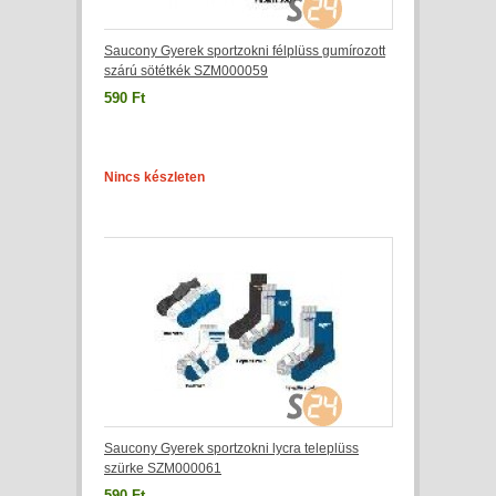
Saucony Gyerek sportzokni félplüss gumírozott
szárú sötétkék SZM000059
590 Ft
Nincs készleten
Saucony Gyerek sportzokni lycra teleplüss
szürke SZM000061
590 Ft