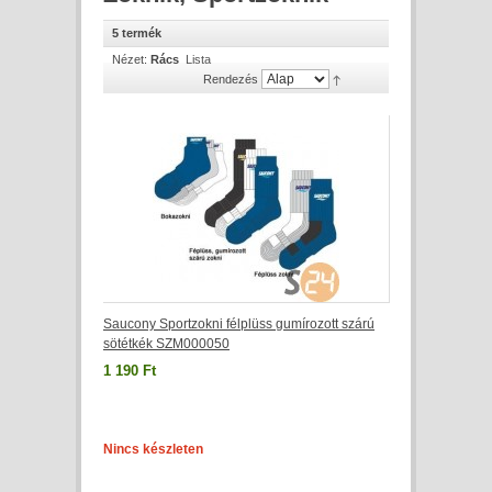
5 termék
Nézet:
Rács
Lista
Rendezés
Saucony Sportzokni félplüss gumírozott szárú
sötétkék SZM000050
1 190 Ft
Nincs készleten