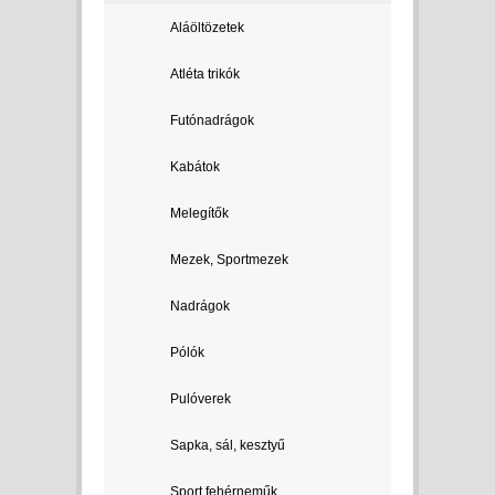
Aláöltözetek
Atléta trikók
Futónadrágok
Kabátok
Melegítők
Mezek, Sportmezek
Nadrágok
Pólók
Pulóverek
Sapka, sál, kesztyű
Sport fehérneműk