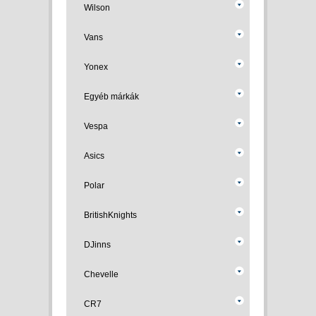
Wilson
Vans
Yonex
Egyéb márkák
Vespa
Asics
Polar
BritishKnights
DJinns
Chevelle
CR7