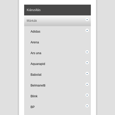
Kiárusítás
Márkák
Adidas
Arena
Ars una
Aquarapid
Babolat
Belmanetti
Blink
BP