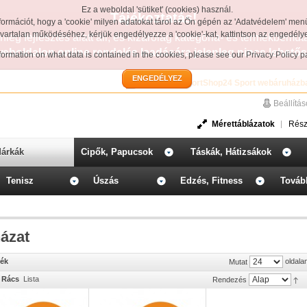
Ez a weboldal 'sütiket' (cookies) használ.
Tájékoztatás!
formációt, hogy a 'cookie' milyen adatokat tárol az Ön gépén az 'Adatvédelem' men
avartalan működéséhez, kérjük engedélyezze a 'cookie'-kat, kattintson az engedél
leg fejlesztés alatt áll, és kizárólag kategória- és termékbemut
weboldalon online rendelés leadására jelenleg nincs lehetős
information on what data is contained in the cookies, please see our
Privacy Policy 
ENGEDÉLYEZ
Üdvözöljük a SportShop24 Sport webáruházb
Beállítá
Mérettáblázatok
Rész
árkák
Cipők, Papucsok
Táskák, Hátizsákok
Tenisz
Úszás
Edzés, Fitness
Továb
ázat
mék
oldala
Mutat
Rács
Lista
Rendezés