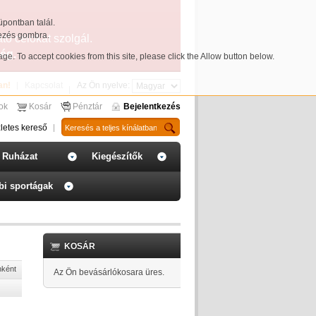
üpontban talál.
yezés gombra.
ató célokat szolgál.
ég.
page
. To accept cookies from this site, please click the Allow button below.
an!
Kapcsolat
Az Ön nyelve:
sok
Kosár
Pénztár
Bejelentkezés
letes kereső
Ruházat
Kiegészítők
bi sportágak
KOSÁR
nként
Az Ön bevásárlókosara üres.