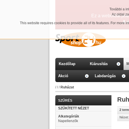
További a in
Az oldal z
Ez a weboldal jelen
A 
This website requires cookies to provide all of its features. For more 
Kezdőlap
Kiárusítás
M
Akció
Labdarúgás
/
/
/
Ruházat
Ruh
SZŰRÉS
SZŰKÍTETT NÉZET
2 ter
Alkategóriák
Nézet:
Napellenzők