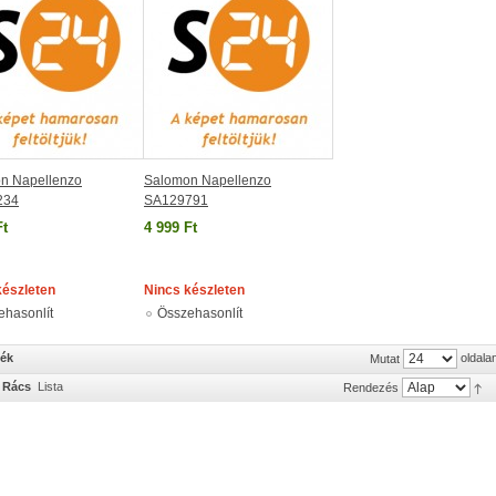
n Napellenzo
Salomon Napellenzo
234
SA129791
Ft
4 999 Ft
készleten
Nincs készleten
ehasonlít
Összehasonlít
mék
oldala
Mutat
Rács
Lista
Rendezés