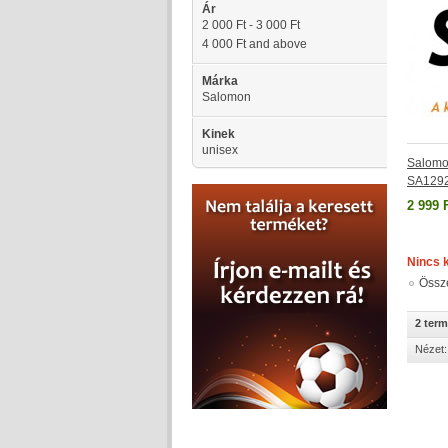
Ár
2 000 Ft
-
3 000 Ft
4 000 Ft
and above
Márka
Salomon
Kinek
unisex
Salomo
SA129
2 999 
Nincs 
Össz
2 ter
Nézet: