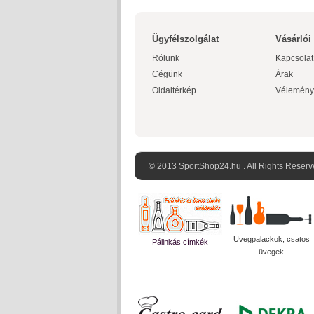
Ügyfélszolgálat
Vásárlói
Rólunk
Kapcsolat
Cégünk
Árak
Oldaltérkép
Vélemény
© 2013 SportShop24.hu . All Rights Reserv
Üvegpalackok, csatos
Pálinkás címkék
üvegek