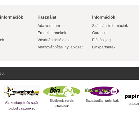
 információk
Használat
Információk
Adatvédelem
Szállítási információk
Eredeti termékek
Garancia
ek
Vásárlási feltételek
Elállási jog
Adattovábbítási nyilatkozat
Linkpartnerek
ed.
Bioélelmiszerek,
Babaápolás, pelenkák
Vászonképek és saját
Irodasz
vitaminok
fotóból vászonkép