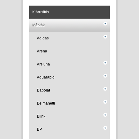
Kiárusítás
Márkák
Adidas
Arena
Ars una
Aquarapid
Babolat
Belmanetti
Blink
BP