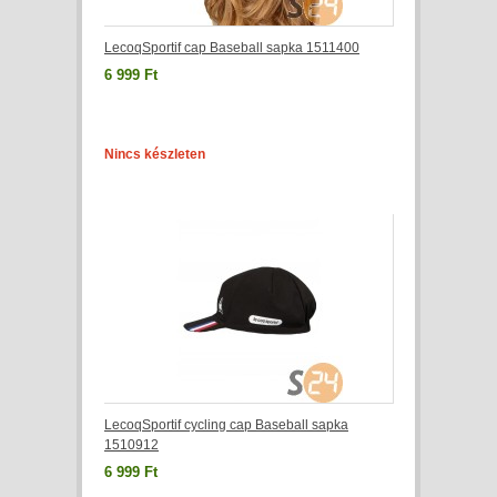
LecoqSportif cap Baseball sapka 1511400
6 999 Ft
Nincs készleten
LecoqSportif cycling cap Baseball sapka
1510912
6 999 Ft