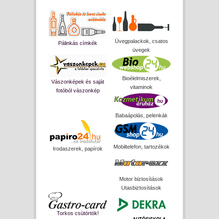
Üvegpalackok, csatos
Pálinkás címkék
üvegek
Bioélelmiszerek,
Vászonképek és saját
vitaminok
fotóból vászonkép
Babaápolás, pelenkák
Mobiltelefon, tartozékok
Irodaszerek, papírok
Motor biztosítások
Utasbiztosítások
Torkos csütörtök!