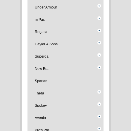
Under Armour
miPac
Regatta
Cayler & Sons
Superga
New Era
Spartan
Thera
Spokey
Avento
Pro's Pro