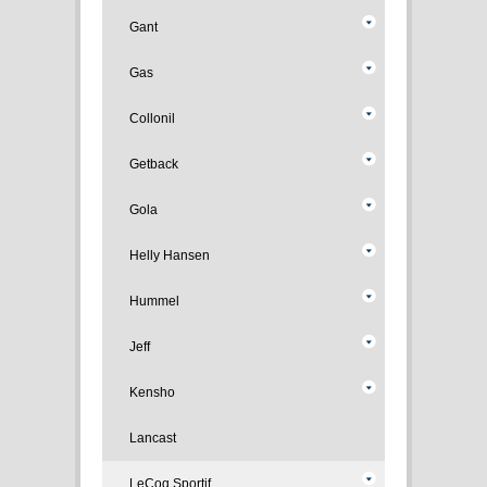
Gant
Gas
Collonil
Getback
Gola
Helly Hansen
Hummel
Jeff
Kensho
Lancast
LeCoq Sportif