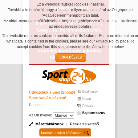
Ez a weboldal 'sütiket' (cookies) használ.
Tájékoztatás!
További a információt, hogy a 'cookie' milyen adatokat tárol az Ön gépén az
'Adatvédelem' menüpontban talál.
Ez a weboldal jelenleg
Az oldal zavartalan működéséhez, kérjük engedélyezze a 'cookie'-kat, kattintson
fejlesztés alatt áll, és kizárólag
az engedélyezés gombra.
kategória- és termékbemutató
This website requires cookies to provide all of its features. For more information o
célokat szolgál.
what data is contained in the cookies, please see our
Privacy Policy page
. To
A weboldalon online
accept cookies from this site, please click the Allow button below.
rendelés leadására jelenleg
nincs lehetőség.
ENGEDÉLYEZ
Beállítások
Üdvözöljük a SportShop24
Sport webáruházban!
Kosár
Kapcsolat
Pénztár
Bejelentkezés
Az Ön nyelve:
Mérettáblázatok
Részletes kereső