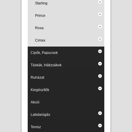
Starling
Prince
Roxa
Cimax
Cipők, Papucsok
Táskák, Hátizsákok
Ruházat
Kiegészítők
Akció
Labdarúgás
Tenisz