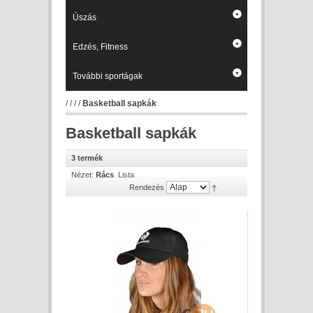
Úszás
Edzés, Fitness
További sportágak
/
/
/
/
Basketball sapkák
Basketball sapkák
3 termék
Nézet:
Rács
Lista
Rendezés