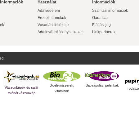
 információk
Használat
Információk
Adatvédelem
Szállítási információk
Eredeti termékek
Garancia
ek
Vásárlási feltételek
Elállási jog
Adattovábbítási nyilatkozat
Linkpartnerek
ed.
Bioélelmiszerek,
Babaápolás, pelenkák
Vászonképek és saját
Irodasz
vitaminok
fotóból vászonkép