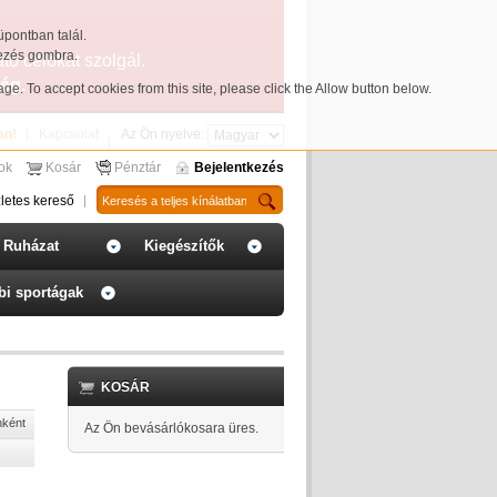
üpontban talál.
yezés gombra.
ató célokat szolgál.
ég.
page
. To accept cookies from this site, please click the Allow button below.
an!
Kapcsolat
Az Ön nyelve:
sok
Kosár
Pénztár
Bejelentkezés
letes kereső
Ruházat
Kiegészítők
bi sportágak
KOSÁR
nként
Az Ön bevásárlókosara üres.