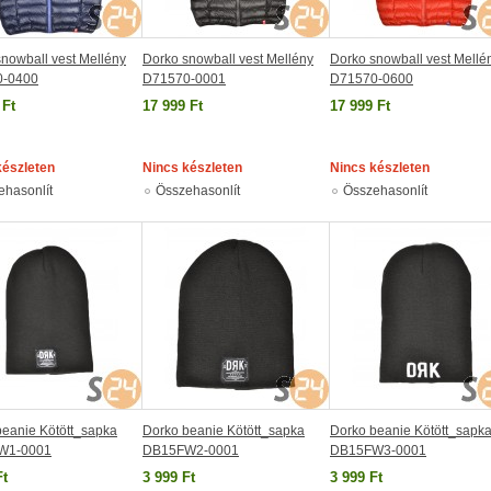
nowball vest Mellény
Dorko snowball vest Mellény
Dorko snowball vest Mellé
0-0400
D71570-0001
D71570-0600
 Ft
17 999 Ft
17 999 Ft
készleten
Nincs készleten
Nincs készleten
ehasonlít
Összehasonlít
Összehasonlít
beanie Kötött_sapka
Dorko beanie Kötött_sapka
Dorko beanie Kötött_sapk
W1-0001
DB15FW2-0001
DB15FW3-0001
Ft
3 999 Ft
3 999 Ft