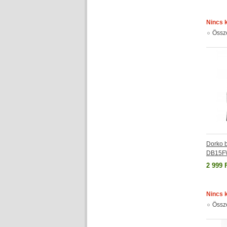
Nincs 
Össz
Dorko 
DB15F
2 999 
Nincs 
Össz