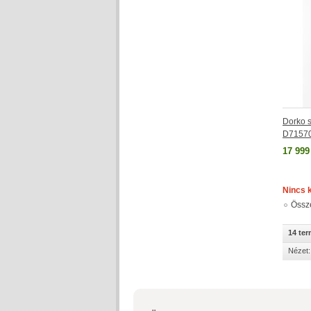
Dorko s
D7157
17 999
Nincs 
Össz
14 te
Nézet: