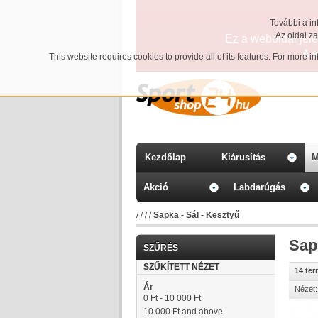
További a in
Az oldal z
Ez a weboldal jelen
A 
This website requires cookies to provide all of its features. For more 
Kezdőlap
Kiárusítás
M
Akció
Labdarúgás
/
/
/
/
Sapka - Sál - Kesztyű
Sap
SZŰRÉS
SZŰKÍTETT NÉZET
14 te
Ár
Nézet:
0 Ft
-
10 000 Ft
10 000 Ft
and above