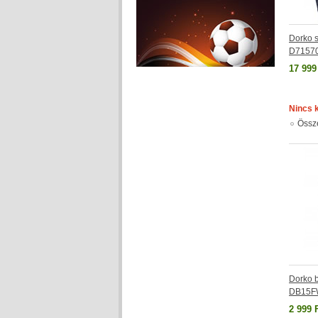
Dorko s
D7157
17 999
Nincs 
Össz
Dorko 
DB15F
2 999 