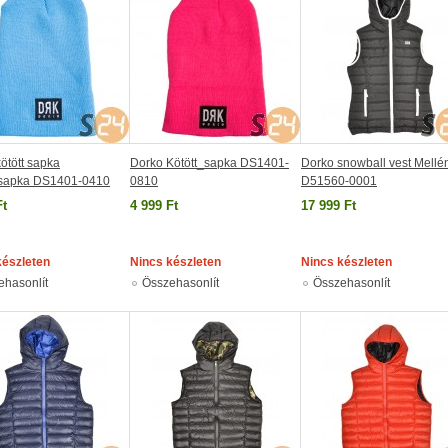
ötött sapka
Dorko Kötött_sapka DS1401-
Dorko snowball vest Mellé
_sapka DS1401-0410
0810
D51560-0001
Ft
4 999 Ft
17 999 Ft
készleten
Nincs készleten
Nincs készleten
ehasonlít
Összehasonlít
Összehasonlít