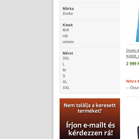
Márka
Dorko
Kinek
férfi
női
unisex
Dorko k
Méret
Kötött
3XL
2 999 
L
M
S
Nincs 
XL
XXL
Össz