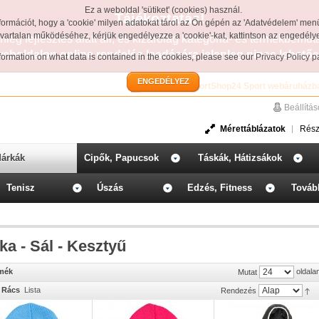
Ez a weboldal 'sütiket' (cookies) használ.
Tájékoztatás!
formációt, hogy a 'cookie' milyen adatokat tárol az Ön gépén az 'Adatvédelem' men
avartalan működéséhez, kérjük engedélyezze a 'cookie'-kat, kattintson az engedél
leg fejlesztés alatt áll, és kizárólag kategória- és termékbemut
weboldalon online rendelés leadására jelenleg nincs lehetős
information on what data is contained in the cookies, please see our
Privacy Policy 
ENGEDÉLYEZ
Üdvözöljük a SportShop24 Sport webáruházb
Beállítá
Mérettáblázatok
Rész
árkák
Cipők, Papucsok
Táskák, Hátizsákok
Tenisz
Úszás
Edzés, Fitness
Továb
ka - Sál - Kesztyű
rmék
oldala
Mutat
Rács
Lista
Rendezés