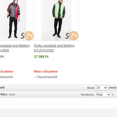
nowball vest Mellény
Dorko snowball vest Mellény
0-0660
D71570-0300
 Ft
17 999 Ft
készleten
Nincs készleten
ehasonlít
Összehasonlít
rmék
oldala
Mutat
Rács
Lista
Rendezés