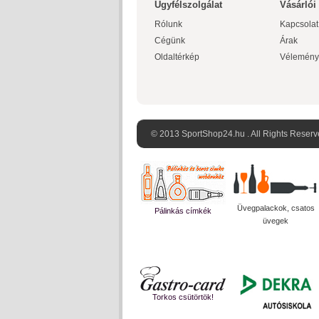
Ügyfélszolgálat
Vásárlói
Rólunk
Kapcsolat
Cégünk
Árak
Oldaltérkép
Vélemény
© 2013 SportShop24.hu . All Rights Reserv
Üvegpalackok, csatos
Pálinkás címkék
üvegek
Torkos csütörtök!