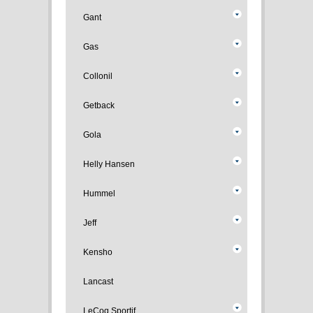
Gant
Gas
Collonil
Getback
Gola
Helly Hansen
Hummel
Jeff
Kensho
Lancast
LeCoq Sportif