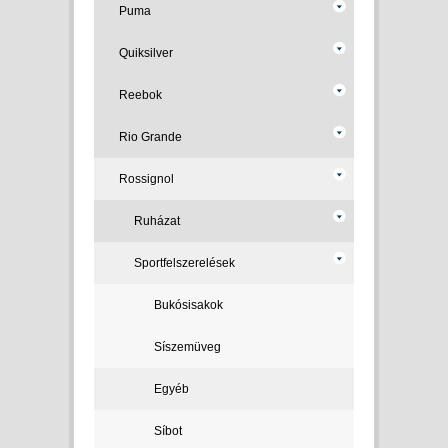
Puma
Quiksilver
Reebok
Rio Grande
Rossignol
Ruházat
Sportfelszerelések
Bukósisakok
Síszemüveg
Egyéb
Síbot