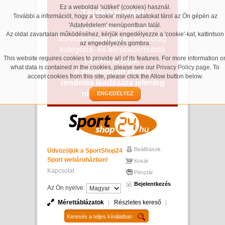
Ez a weboldal 'sütiket' (cookies) használ.
Tájékoztatás!
További a információt, hogy a 'cookie' milyen adatokat tárol az Ön gépén az
'Adatvédelem' menüpontban talál.
Ez a weboldal jelenleg
Az oldal zavartalan működéséhez, kérjük engedélyezze a 'cookie'-kat, kattintson
fejlesztés alatt áll, és kizárólag
az engedélyezés gombra.
kategória- és termékbemutató
This website requires cookies to provide all of its features. For more information o
célokat szolgál.
what data is contained in the cookies, please see our
Privacy Policy page
. To
A weboldalon online
accept cookies from this site, please click the Allow button below.
rendelés leadására jelenleg
nincs lehetőség.
ENGEDÉLYEZ
Beállítások
Üdvözöljük a SportShop24
Sport webáruházban!
Kosár
Kapcsolat
Pénztár
Bejelentkezés
Az Ön nyelve:
Mérettáblázatok
Részletes kereső