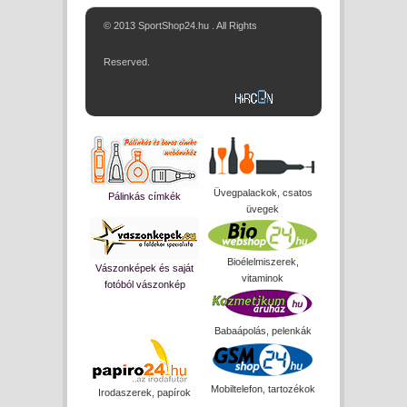
© 2013 SportShop24.hu . All Rights
Reserved.
Üvegpalackok, csatos
Pálinkás címkék
üvegek
Bioélelmiszerek,
Vászonképek és saját
vitaminok
fotóból vászonkép
Babaápolás, pelenkák
Mobiltelefon, tartozékok
Irodaszerek, papírok