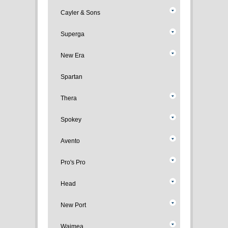
Cayler & Sons
Superga
New Era
Spartan
Thera
Spokey
Avento
Pro's Pro
Head
New Port
Waimea