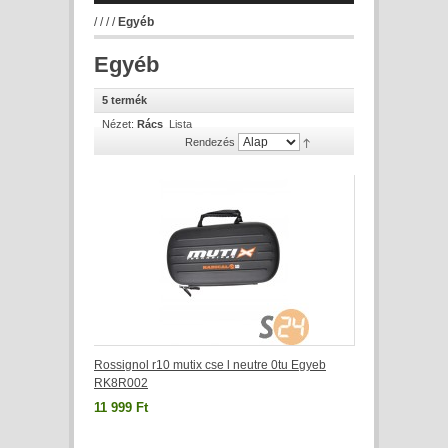
/
/
/
/
Egyéb
Egyéb
5 termék
Nézet:
Rács
Lista
Rendezés
Rossignol r10 mutix cse l neutre 0tu Egyeb
RK8R002
11 999 Ft