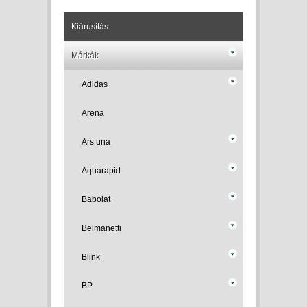
Kiárusítás
Márkák
Adidas
Arena
Ars una
Aquarapid
Babolat
Belmanetti
Blink
BP