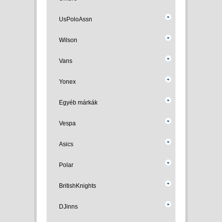
UsPoloAssn
Wilson
Vans
Yonex
Egyéb márkák
Vespa
Asics
Polar
BritishKnights
DJinns