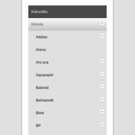
Kiárusítás
Márkák
Adidas
Arena
Ars una
Aquarapid
Babolat
Belmanetti
Blink
BP