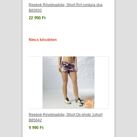
Reebok Rövidnadrág, Short Rcf cordura sha
B83932
22 990 Ft
Nincs készleten
Reebok Rövidnadrág, Short Os photo 1short
B85642
9 990 Ft