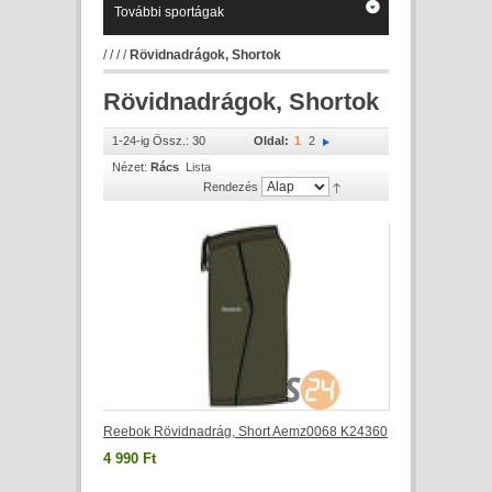
További sportágak
/
/
/
/
Rövidnadrágok, Shortok
Rövidnadrágok, Shortok
1-24-ig Össz.: 30
Oldal:
1
2
Nézet:
Rács
Lista
Rendezés
Reebok Rövidnadrág, Short Aemz0068 K24360
4 990 Ft