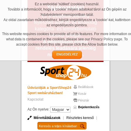
Ez a weboldal 'sütiket' (cookies) használ.
Tájékoztatás!
További a információt, hogy a 'cookie' milyen adatokat tárol az Ön gépén az
'Adatvédelem' menüpontban talál.
Ez a weboldal jelenleg
Az oldal zavartalan működéséhez, kérjük engedélyezze a 'cookie'-kat, kattintson
fejlesztés alatt áll, és kizárólag
az engedélyezés gombra.
kategória- és termékbemutató
This website requires cookies to provide all of its features. For more information o
célokat szolgál.
what data is contained in the cookies, please see our
Privacy Policy page
. To
A weboldalon online
accept cookies from this site, please click the Allow button below.
rendelés leadására jelenleg
nincs lehetőség.
ENGEDÉLYEZ
Beállítások
Üdvözöljük a SportShop24
Sport webáruházban!
Kosár
Kapcsolat
Pénztár
Bejelentkezés
Az Ön nyelve:
Mérettáblázatok
Részletes kereső