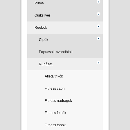
Puma
Quiksilver
Reebok
Cipők
Papucsok, szandálok
Ruházat
Atléta trikók
Fitness capri
Fitness nadrágok
Fitness felsők
Fitness topok