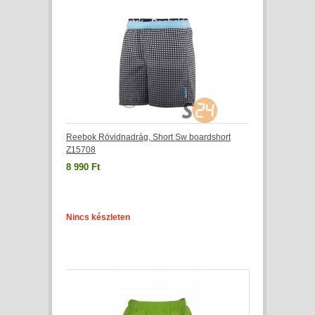
Reebok Rövidnadrág, Short Sw boardshort
Z15708
8 990 Ft
Nincs készleten