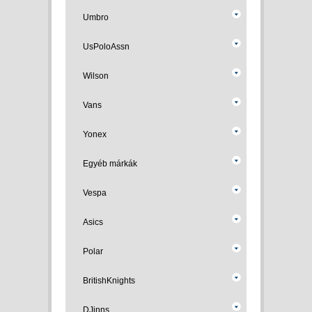
Umbro
UsPoloAssn
Wilson
Vans
Yonex
Egyéb márkák
Vespa
Asics
Polar
BritishKnights
DJinns