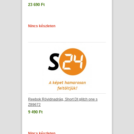
23 690 Ft
Nincs készleten
Reebok Rövidnadrág, Short Dt glitch one s
Z89672
9 490 Ft
Nincs készleten