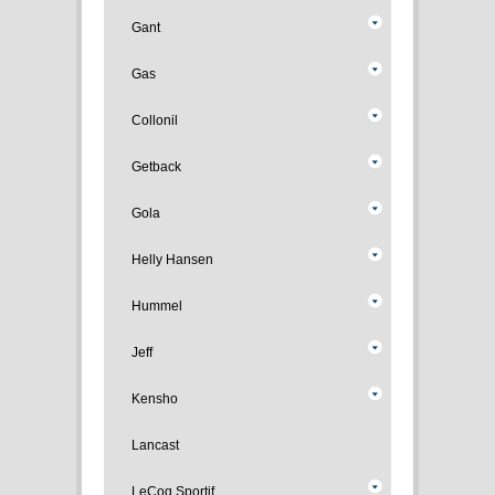
Gant
Gas
Collonil
Getback
Gola
Helly Hansen
Hummel
Jeff
Kensho
Lancast
LeCoq Sportif