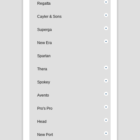
Regatta
Cayler & Sons
Superga
New Era
Spartan
Thera
Spokey
Avento
Pro's Pro
Head
New Port