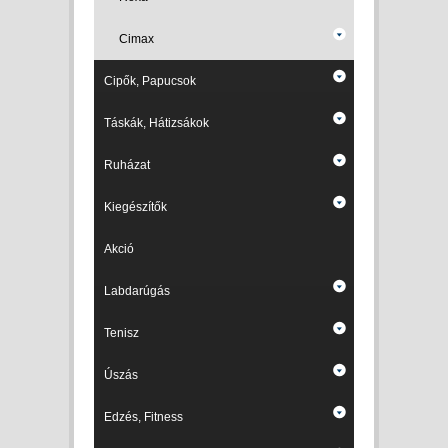
Cimax
Cipők, Papucsok
Táskák, Hátizsákok
Ruházat
Kiegészítők
Akció
Labdarúgás
Tenisz
Úszás
Edzés, Fitness