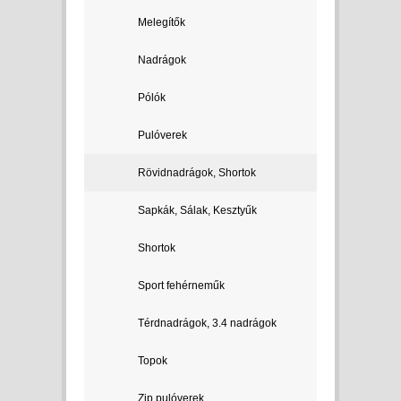
Melegítők
Nadrágok
Pólók
Pulóverek
Rövidnadrágok, Shortok
Sapkák, Sálak, Kesztyűk
Shortok
Sport fehérneműk
Térdnadrágok, 3.4 nadrágok
Topok
Zip pulóverek